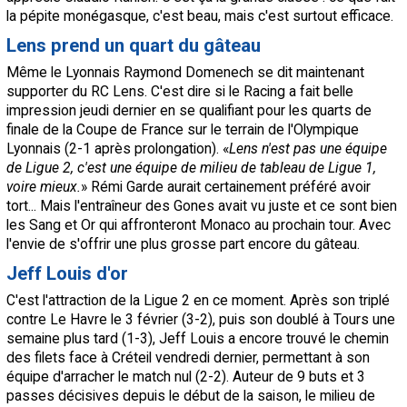
la pépite monégasque, c'est beau, mais c'est surtout efficace.
Lens
prend un quart du gâteau
Même le Lyonnais Raymond Domenech se dit maintenant
supporter du
RC Lens
. C'est dire si le Racing a fait belle
impression jeudi dernier en se qualifiant pour les quarts de
finale de la Coupe de France sur le terrain de
l'Olympique
Lyonnais
(2-1 après prolongation). «
Lens
n'est pas une équipe
de Ligue 2, c'est une équipe de milieu de tableau de Ligue 1,
voire mieux.
» Rémi Garde aurait certainement préféré avoir
tort... Mais l'entraîneur des Gones avait vu juste et ce sont bien
les Sang et Or qui affronteront
Monaco
au prochain tour. Avec
l'envie de s'offrir une plus grosse part encore du gâteau.
Jeff Louis d'or
C'est l'attraction de la Ligue 2 en ce moment. Après son triplé
contre Le Havre le 3 février (3-2), puis son doublé à Tours une
semaine plus tard (1-3), Jeff Louis a encore trouvé le chemin
des filets face à Créteil vendredi dernier, permettant à son
équipe d'arracher le match nul (2-2). Auteur de 9 buts et 3
passes décisives depuis le début de la saison, le milieu de