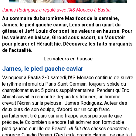
Contact / Signaler un bug
James Rodriguez a régalé avec l'AS Monaco à Bastia.
Recrutement Maxifoot
Au sommaire du baromètre Maxifoot de la semaine,
James, le pied gauche caviar,
Lens
prend un quart du
Mentions légales
gâteau et Jeff Louis d'or sont les valeurs en hausse. Pour
les valeurs en baisse, Giroud sous escort, un Moustoir
site web Maxifoot.fr
pour pleurer et Hérault hic. Découvrez les faits marquants
de l'actualité.
Les valeurs en hausse
James, le pied gauche caviar
Vainqueur à
Bastia
2-0 samedi,
l'AS Monaco
continue de suivre
le rythme infernal du
Paris
Saint-Germain, toujours solide du
championnat avec 5 points supplémentaires. Pendant qu'Eric
Abidal suivait la rencontre depuis les tribunes, un homme
crevait l'écran sur la pelouse : James Rodriguez. Auteur des
deux buts de son équipe, d'abord sur un coup franc
parfaitement tiré puis sur une frappe aussi puissante que
précise, le Colombien a encore fait admirer son formidable
pied gauche sur l'Ile de Beauté. «
Il fait des choses concrètes
»,
apprécie Claudio Ranieri. C'est ça la grande classe : ce que fait