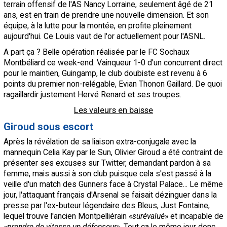
terrain offensif de l'AS Nancy Lorraine, seulement âgé de 21
ans, est en train de prendre une nouvelle dimension. Et son
équipe, à la lutte pour la montée, en profite pleinement
aujourd'hui. Ce Louis vaut de l'or actuellement pour l'ASNL.
A part ça ? Belle opération réalisée par le
FC Sochaux
Montbéliard ce week-end. Vainqueur 1-0 d'un concurrent direct
pour le maintien,
Guingamp
, le club doubiste est revenu à 6
points du premier non-relégable, Evian Thonon Gaillard. De quoi
ragaillardir justement Hervé Renard et ses troupes.
Les valeurs en baisse
Giroud sous escort
Après la révélation de sa liaison extra-conjugale avec la
mannequin Celia Kay par le Sun, Olivier Giroud a été contraint de
présenter ses excuses sur Twitter, demandant pardon à sa
femme, mais aussi à son club puisque cela s'est passé à la
veille d'un match des Gunners face à Crystal Palace... Le même
jour, l'attaquant français d'Arsenal se faisait dézinguer dans la
presse par l'ex-buteur légendaire des Bleus, Just Fontaine,
lequel trouve l'ancien Montpelliérain «
surévalué
» et incapable de
«
prendre de vitesse un défenseur
». Tout ça le même jour donc.