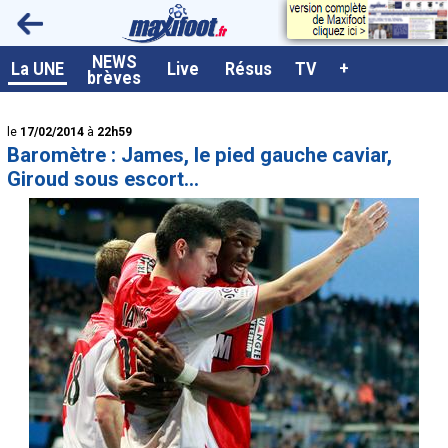
<
NEWS
A la UNE
La UNE
Live
Résus
TV
+
brèves
Dernières brèves
le
17/02/2014
à
22h59
Live / Matchs en direct
Baromètre : James, le pied gauche caviar,
Résultats et Classements
Giroud sous escort...
Class. buteurs européens
Programme TV foot
Vidéos
Sondages
Tableau transferts L1
Taille de la police
Paramètrages / Options