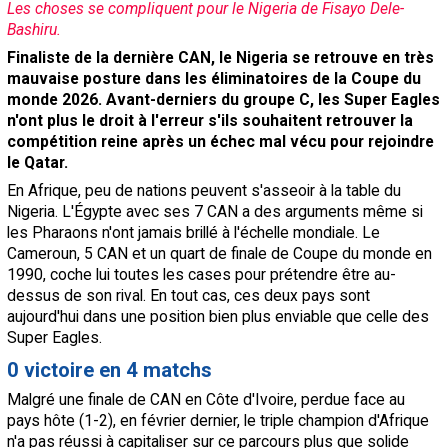
Les choses se compliquent pour le Nigeria de Fisayo Dele-
Contact / Signaler un bug
Bashiru.
Finaliste de la dernière CAN, le Nigeria se retrouve en très
Recrutement Maxifoot
mauvaise posture dans les éliminatoires de la Coupe du
Mentions légales
monde 2026. Avant-derniers du groupe C, les Super Eagles
n'ont plus le droit à l'erreur s'ils souhaitent retrouver la
site web Maxifoot.fr
compétition reine après un échec mal vécu pour rejoindre
le Qatar.
En Afrique, peu de nations peuvent s'asseoir à la table du
Nigeria. L'Égypte avec ses 7 CAN a des arguments même si
les Pharaons n'ont jamais brillé à l'échelle mondiale. Le
Cameroun, 5 CAN et un quart de finale de Coupe du monde en
1990, coche lui toutes les cases pour prétendre être au-
dessus de son rival. En tout cas, ces deux pays sont
aujourd'hui dans une position bien plus enviable que celle des
Super Eagles.
0 victoire en 4 matchs
Malgré une finale de CAN en Côte d'Ivoire, perdue face au
pays hôte (1-2), en février dernier, le triple champion d'Afrique
n'a pas réussi à capitaliser sur ce parcours plus que solide