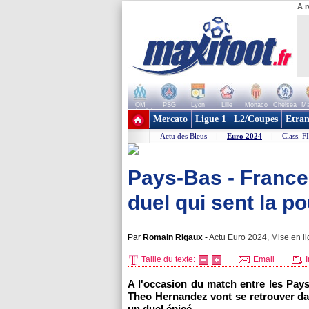
A r
OM
PSG
Lyon
Lille
Monaco
Chelsea
Ma
+ de clubs
Mercato
Ligue 1
L2/Coupes
Etran
Actu des Bleus
|
Euro 2024
|
Class. F
Pays-Bas - France
duel qui sent la p
Par
Romain Rigaux
-
Actu Euro 2024, Mise en li
Taille du texte:
Email
I
A l'occasion du match entre les Pays
Theo Hernandez vont se retrouver dans
un duel épicé.