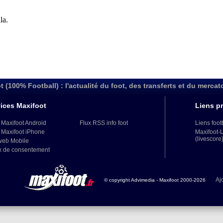
t (100% Football) : l'actualité du foot, des transferts et du mercat
ices Maxifoot
Liens pr
 Maxifoot Android
Flux RSS info foot
Liens foot
 Maxifoot iPhone
Maxifoot-
(livescore
web Mobile
x de consentement
Aj
© copyright Advimedia - Maxifoot 2000-2026