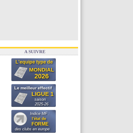
Voir les brèves précédentes
A SUIVRE
L'equipe type de
MONDIAL
2026
Le meilleur effectif
LIGUE 1
saison
2025-26
Indice MF :
l'état de
FORME
des clubs en europe