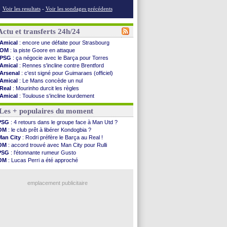
Voir les resultats
-
Voir les sondages précédents
Actu et transferts 24h/24
Amical
: encore une défaite pour Strasbourg
OM
: la piste Goore en attaque
PSG
: ça négocie avec le Barça pour Torres
Amical
: Rennes s'incline contre Brentford
Arsenal
: c'est signé pour Guimaraes (officiel)
Amical
: Le Mans concède un nul
Real
: Mourinho durcit les règles
Amical
: Toulouse s'incline lourdement
OM
: Benatia et la "médiocrité" dans le club
Les + populaires du moment
Newcastle
: Guimarães, le club se défend
L2
: la 1ère journée à suivre en DIRECT !
PSG
: 4 retours dans le groupe face à Man Utd ?
PSG
: une deuxième offre pour Suzuki
OM
: le club prêt à libérer Kondogbia ?
PSG
: le groupe pour le match face à Man Utd
Man City
: Rodri préfère le Barça au Real !
OM
: le jour où tout a basculé pour Benatia
OM
: accord trouvé avec Man City pour Rulli
Heracles
: Reine-Adélaïde, le sort s'acharne...
PSG
: l'étonnante rumeur Gusto
Monaco
: Mawissa a gravement blessé Uche
OM
: Lucas Perri a été approché
OM
: accord avec la Real Sociedad pour Aguerd
OM
: une offre pour Bulka
Barça
: Araujo va partir en prêt à Liverpool
Ouganda
: Owori battu à mort à Kampala
OM
: Côme pousse pour Gouiri
emplacement publicitaire
Man Utd
: le groupe pour défier le PSG
L3
: Caen premier leader
OM
: Højbjerg, son agent maintient le suspense
OM
: Gouiri évoque son avenir
Leipzig
: le transfert d'Asllani tombe à l'eau