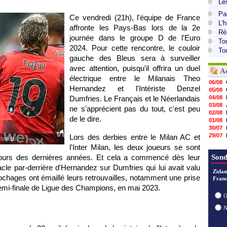
Le
Pa
Ce vendredi (21h), l'équipe de France
L'
affronte les Pays-Bas lors de la 2e
Ré
journée dans le groupe D de l'Euro
To
2024. Pour cette rencontre, le couloir
To
gauche des Bleus sera à surveiller
avec attention, puisqu'il offrira un duel
A
électrique entre le Milanais Theo
06/08
Hernandez et l'Intériste Denzel
05/08
Dumfries. Le Français et le Néerlandais
04/08
03/08
ne s'apprécient pas du tout, c'est peu
02/08
de le dire.
01/08
30/07
29/07
Lors des derbies entre le Milan AC et
 tendu.
29/07
l'Inter Milan, les deux joueurs se sont
29/07
cours des dernières années. Et cela a commencé dès leur
Sond
29/07
28/07
acle par-derrière d'Hernandez sur Dumfries qui lui avait valu
Zidan
28/07
ochages ont émaillé leurs retrouvailles, notamment une prise
Franc
28/07
demi-finale de Ligue des Champions, en mai 2023.
28/07
O