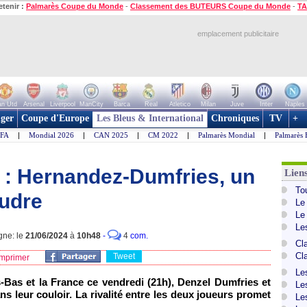
etenir :
Palmarès Coupe du Monde
-
Classement des BUTEURS Coupe du Monde
-
TA
emplacement publicitaire
n Utd
Arsenal
Liverpool
ManCity
Barca
Real
Atletico
Milan
Juve
Inter
Naples
ger
Coupe d'Europe
Les Bleus & International
Chroniques
TV
+
IFA
|
Mondial 2026
|
CAN 2025
|
CM 2022
|
Palmarès Mondial
|
Palmarès 
 : Hernandez-Dumfries, un
Lien
To
oudre
Le
Le
Le
gne: le
21/06/2024
à
10h48
-
4
com.
Cl
Cl
Tweet
mprimer
Le
-Bas et la France ce vendredi (21h), Denzel Dumfries et
Le
 leur couloir. La rivalité entre les deux joueurs promet
Le