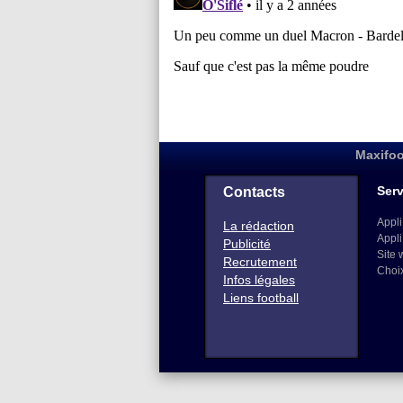
Maxifoo
Serv
Contacts
Appli
La rédaction
Appli
Publicité
Site 
Recrutement
Choi
Infos légales
Liens football