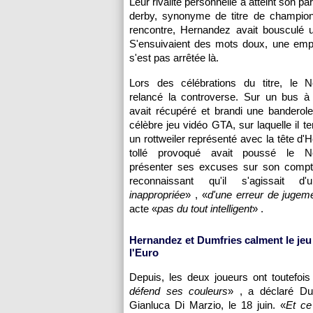
Leur rivalité personnelle a atteint son par
derby, synonyme de titre de champion d
rencontre, Hernandez avait bousculé u
S'ensuivaient des mots doux, une empo
s'est pas arrêtée là.
Lors des célébrations du titre, le N
relancé la controverse. Sur un bus à l'
avait récupéré et brandi une banderole
célèbre jeu vidéo GTA, sur laquelle il te
un rottweiler représenté avec la tête d'
tollé provoqué avait poussé le N
présenter ses excuses sur son compt
reconnaissant qu'il s'agissait d
inappropriée
» , «
d'une erreur de jugem
acte «
pas du tout intelligent
» .
Hernandez et Dumfries calment le jeu
l'Euro
Depuis, les deux joueurs ont toutefois
défend ses couleurs
» , a déclaré Dum
Gianluca Di Marzio, le 18 juin. «
Et ce