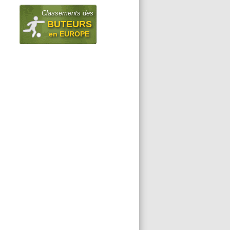
Classements des
BUTEURS
en EUROPE