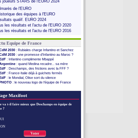
s joueurs STARS de l'EURO 2024
lmarès de l'EURO
historique des équipes à l'EURO
sultats qualif. EURO 2024
us les résultats et l'actu de l'EURO 2020
us les résultats et l'actu de l'EURO 2016
ctu Equipe de France
CdM 2030
: Rubiales charge Infantino et Sanchez
CdM 2030
: une promesse d'Infantino au Maroc ?
EdF
: Infantino complimente Mbappé
Argentine
: quand Medina recadre... sa mère
EdF
: Deschamps, des frictions avec la FFF ?
EdF
: France-Italie déjà à guichets fermés
EdF
: le Mondial, Olise sort du silence
PHOTO
: le nouveau logo de l'équipe de France
EdF
: Trezeguet valide le choix Zidane
EdF
: Zidane et l'argent, les mots de Diallo
age Maxifoot
EdF
: Zidane pense déjà à un retour de Mendy
EdF
: le message de Mbappé à Zidane
e va t-il faire mieux que Deschamps en équipe de
EdF
: les mots de Genesio pour Zidane
e ?
VIDEO
: Zidane a rencontré les supporters
EdF
: Zidane soutient Christophe Gleizes
UI
Voir toutes les brèves
NON
Voter