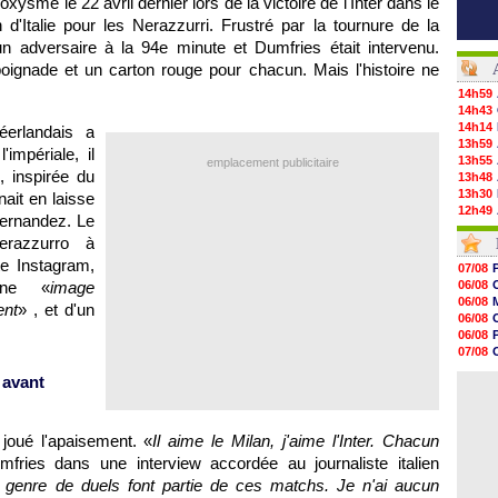
oxysme le 22 avril dernier lors de la victoire de l'Inter dans le
'Italie pour les Nerazzurri. Frustré par la tournure de la
n adversaire à la 94e minute et Dumfries était intervenu.
ignade et un carton rouge pour chacun. Mais l'histoire ne
14h59
14h43
14h14
éerlandais a
13h59
impériale, il
13h55
emplacement publicitaire
, inspirée du
13h48
13h30
nait en laisse
12h49
Hernandez. Le
12h22
erazzurro à
12h00
11h46
e Instagram,
07/08
11h20
'une «
image
06/08
10h49
06/08
ent
» , et d'un
10h32
06/08
10h10
06/08
09h49
07/08
09h35
06/08
09h08
 avant
06/08
08h54
08h32
07/08
 joué l'apaisement. «
Il aime le Milan, j'aime l'Inter. Chacun
07/08
fries dans une interview accordée au journaliste italien
07/08
07/08
 genre de duels font partie de ces matchs. Je n'ai aucun