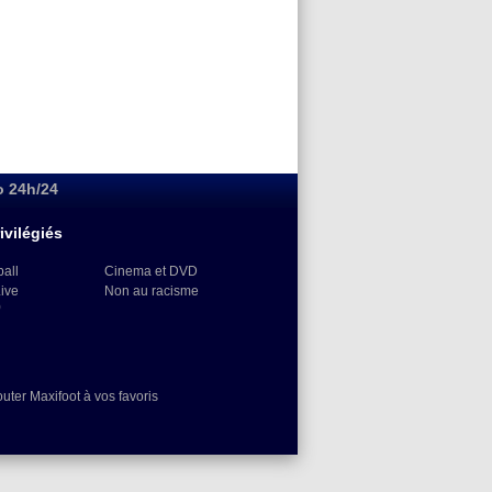
o 24h/24
ivilégiés
ball
Cinema et DVD
Live
Non au racisme
)
outer Maxifoot à vos favoris