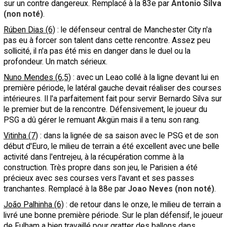
sur un contre dangereux. Remplacé à la 83e par
Antonio Silva
(non noté)
.
Rúben Dias (6)
: le défenseur central de Manchester City n'a
pas eu à forcer son talent dans cette rencontre. Assez peu
sollicité, il n'a pas été mis en danger dans le duel ou la
profondeur. Un match sérieux.
Nuno Mendes (6,5)
: avec un Leao collé à la ligne devant lui en
première période, le latéral gauche devait réaliser des courses
intérieures. Il l'a parfaitement fait pour servir Bernardo Silva sur
le premier but de la rencontre. Défensivement, le joueur du
PSG a dû gérer le remuant Akgün mais il a tenu son rang.
Vitinha (7)
: dans la lignée de sa saison avec le PSG et de son
début d'Euro, le milieu de terrain a été excellent avec une belle
activité dans l'entrejeu, à la récupération comme à la
construction. Très propre dans son jeu, le Parisien a été
précieux avec ses courses vers l'avant et ses passes
tranchantes. Remplacé à la 88e par
Joao Neves (non noté)
.
João Palhinha (6)
: de retour dans le onze, le milieu de terrain a
livré une bonne première période. Sur le plan défensif, le joueur
de Fulham a bien travaillé pour gratter des ballons dans