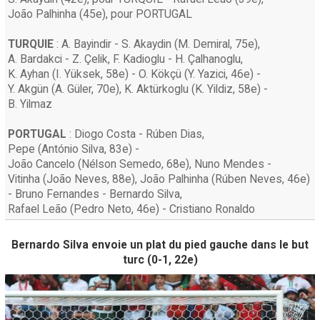
João Palhinha
(45e)
, pour PORTUGAL
TURQUIE
:
A. Bayindir
-
S. Akaydin
(
M. Demiral
, 75e)
,
A. Bardakci
-
Z. Çelik
,
F. Kadioglu
-
H. Çalhanoglu
,
K. Ayhan
(
I. Yüksek
, 58e)
-
O. Kökçü
(
Y. Yazici
, 46e)
-
Y. Akgün
(
A. Güler
, 70e)
,
K. Aktürkoglu
(
K. Yildiz
, 58e)
-
B. Yilmaz
PORTUGAL
:
Diogo Costa
-
Rúben Dias
,
Pepe
(
António Silva
, 83e)
-
João Cancelo
(
Nélson Semedo
, 68e)
,
Nuno Mendes
-
Vitinha
(
João Neves
, 88e)
,
João Palhinha
(
Rúben Neves
, 46e)
-
Bruno Fernandes
-
Bernardo Silva
,
Rafael Leão
(
Pedro Neto
, 46e)
-
Cristiano Ronaldo
Bernardo Silva envoie un plat du pied gauche dans le but
turc (0-1, 22e)