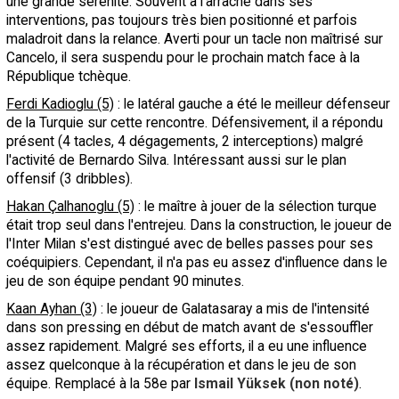
une grande sérénité. Souvent à l'arrache dans ses
interventions, pas toujours très bien positionné et parfois
maladroit dans la relance. Averti pour un tacle non maîtrisé sur
Cancelo, il sera suspendu pour le prochain match face à la
République tchèque.
Ferdi Kadioglu (5)
: le latéral gauche a été le meilleur défenseur
de la Turquie sur cette rencontre. Défensivement, il a répondu
présent (4 tacles, 4 dégagements, 2 interceptions) malgré
l'activité de Bernardo Silva. Intéressant aussi sur le plan
offensif (3 dribbles).
Hakan Çalhanoglu (5)
: le maître à jouer de la sélection turque
était trop seul dans l'entrejeu. Dans la construction, le joueur de
l'Inter Milan s'est distingué avec de belles passes pour ses
coéquipiers. Cependant, il n'a pas eu assez d'influence dans le
jeu de son équipe pendant 90 minutes.
Kaan Ayhan (3)
: le joueur de Galatasaray a mis de l'intensité
dans son pressing en début de match avant de s'essouffler
assez rapidement. Malgré ses efforts, il a eu une influence
assez quelconque à la récupération et dans le jeu de son
équipe. Remplacé à la 58e par
Ismail Yüksek (non noté)
.