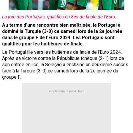
Contact / Signaler un bug
La joie des Portugais, qualifiés en 8es de finale de l'Euro.
Recrutement Maxifoot
Au terme d'une rencontre bien maîtrisée, le Portugal a
Mentions légales
dominé la Turquie (3-0) ce samedi lors de la 2e journée
dans le groupe F de l'Euro 2024. Les Portugais sont
site web Maxifoot.fr
qualifiés pour les huitièmes de finale.
Le Portugal file vers les huitièmes de finale de l'Euro 2024.
Après sa victoire contre la République tchèque (2-1) lors de
son entrée en lice, la Seleçao a enchaîné un deuxième succès
face à la Turquie (3-0) ce samedi lors de la 2e journée du
groupe F.
emplacement publicitaire