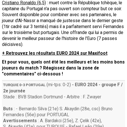
Cristiano Ronaldo (6,5)
: muet contre la République tchèque, le
capitaine du Portugal n'a pas ouvert son compteur but ce soir.
Souvent disponible pour combiner avec ses partenaires, le
joueur d'Al-Nassr a manqué de justesse dans le dernier geste
(1tir cadré sur 3 tentés) mais il a parfaitement servi Fernandes
sur le troisième but portugais. Une offrande qui lui a permis de
devenir le meilleur passeur de l'histoire de l'Euro (7 passes
décisives).
+ Retrouvez les résultats EURO 2024 sur Maxifoot
Et pour vous, quels ont été les meilleurs et les moins bons
joueurs du match ? Réagissez dans la zone de
"commentaires" ci-dessous !
(mi-tps: 0-2)
- EURO 2024 - groupe F /
TURQUIE 0-3 PORTUGAL
2e journée
Stade : BVB Stadion Dortmund - Arbitre : F. Zwayer
Buts
: -
Bernardo Silva
(21e)
S. Akaydin
(28e, csc)
Bruno
Fernandes
(56e) pour PORTUGAL
Avertissements
:
A. Bardakci
(25e)
,
Z. Çelik
(42e)
,
S. Akaydin
(42e)
, pour TURQUIE -
Rafael Leão
(39e)
,