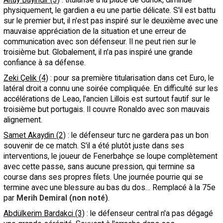
physiquement, le gardien a eu une partie délicate. S'il est battu
sur le premier but, il n'est pas inspiré sur le deuxième avec une
mauvaise appréciation de la situation et une erreur de
communication avec son défenseur. Il ne peut rien sur le
troisième but. Globalement, il n'a pas inspiré une grande
confiance à sa défense.
Zeki Çelik (4)
: pour sa première titularisation dans cet Euro, le
latéral droit a connu une soirée compliquée. En difficulté sur les
accélérations de Leao, l'ancien Lillois est surtout fautif sur le
troisième but portugais. Il couvre Ronaldo avec son mauvais
alignement.
Samet Akaydin (2)
: le défenseur turc ne gardera pas un bon
souvenir de ce match. S'il a été plutôt juste dans ses
interventions, le joueur de Fenerbahçe se loupe complètement
avec cette passe, sans aucune pression, qui termine sa
course dans ses propres filets. Une journée pourrie qui se
termine avec une blessure au bas du dos… Remplacé à la 75e
par
Merih Demiral (non noté)
.
Abdülkerim Bardakci (3)
: le défenseur central n'a pas dégagé