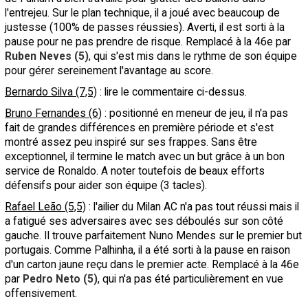
l'entrejeu. Sur le plan technique, il a joué avec beaucoup de
justesse (100% de passes réussies). Averti, il est sorti à la
pause pour ne pas prendre de risque. Remplacé à la 46e par
Ruben Neves (5)
, qui s'est mis dans le rythme de son équipe
pour gérer sereinement l'avantage au score.
Bernardo Silva (7,5)
: lire le commentaire ci-dessus.
Bruno Fernandes (6)
: positionné en meneur de jeu, il n'a pas
fait de grandes différences en première période et s'est
montré assez peu inspiré sur ses frappes. Sans être
exceptionnel, il termine le match avec un but grâce à un bon
service de Ronaldo. A noter toutefois de beaux efforts
défensifs pour aider son équipe (3 tacles).
Rafael Leão (5,5)
: l'ailier du Milan AC n'a pas tout réussi mais il
a fatigué ses adversaires avec ses déboulés sur son côté
gauche. Il trouve parfaitement Nuno Mendes sur le premier but
portugais. Comme Palhinha, il a été sorti à la pause en raison
d'un carton jaune reçu dans le premier acte. Remplacé à la 46e
par
Pedro Neto (5)
, qui n'a pas été particulièrement en vue
offensivement.