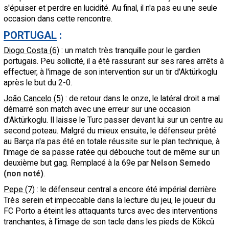
s'épuiser et perdre en lucidité. Au final, il n'a pas eu une seule
occasion dans cette rencontre.
PORTUGAL
:
Diogo Costa (6)
: un match très tranquille pour le gardien
portugais. Peu sollicité, il a été rassurant sur ses rares arrêts à
effectuer, à l'image de son intervention sur un tir d'Aktürkoglu
après le but du 2-0.
João Cancelo (5)
: de retour dans le onze, le latéral droit a mal
démarré son match avec une erreur sur une occasion
d'Aktürkoglu. Il laisse le Turc passer devant lui sur un centre au
second poteau. Malgré du mieux ensuite, le défenseur prêté
au Barça n'a pas été en totale réussite sur le plan technique, à
l'image de sa passe ratée qui débouche tout de même sur un
deuxième but gag. Remplacé à la 69e par
Nelson Semedo
(non noté)
.
Pepe (7)
: le défenseur central a encore été impérial derrière.
Très serein et impeccable dans la lecture du jeu, le joueur du
FC Porto a éteint les attaquants turcs avec des interventions
tranchantes, à l'image de son tacle dans les pieds de Kökcü