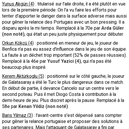
Yunus Akgün (4)
: titularisé sur l'aile droite, il a été plutôt en vue
lors de la première période. On l'a vu faire les efforts pour
tenter d'apporter le danger dans la surface adverse mais aussi
pour gêner la relance des Portugais avec un bon pressing. Il a
disparu après la mi-temps. Remplacé à la 70e par
Arda Güler
(non noté)
, qui était un peu juste physiquement pour débuter.
Orkun Kökçü (4)
: positionné en meneur de jeu, le joueur de
Benfica n'a pas eu assez d'influence dans le jeu de son équipe.
La faute à un déchet trop important (52% de passes réussies).
Remplacé à la 46e par
Yusuf Yazici (4)
, qui n'a pas été
beaucoup plus inspiré.
Kerem Aktürkoglu (5)
: positionné sur le côté gauche, le joueur
de Galatasaray a été le Turc le plus dangereux dans ce match.
En début de partie, il devance Cancelo sur un centre vers le
second poteau. Puis il met Diogo Costa à contribution à la
demi-heure de jeu. Plus discret après la pause. Remplacé à la
58e par
Kenan Yildiz (non noté)
.
Baris Yilmaz (3)
: l'avant-centre s'est dépensé sans compter
pour gêner la relance portugaise et proposer des solutions à
ses partenaires. Mais l'attaquant de Galatasaray a fini par