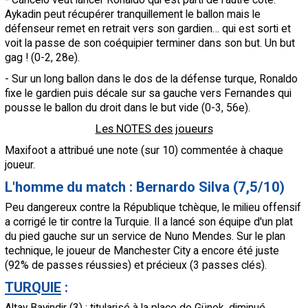
Aykadin peut récupérer tranquillement le ballon mais le
défenseur remet en retrait vers son gardien… qui est sorti et
voit la passe de son coéquipier terminer dans son but. Un but
gag ! (0-2, 28e).
- Sur un long ballon dans le dos de la défense turque, Ronaldo
fixe le gardien puis décale sur sa gauche vers Fernandes qui
pousse le ballon du droit dans le but vide (0-3, 56e).
Les NOTES des joueurs
Maxifoot a attribué une note (sur 10) commentée à chaque
joueur.
L'homme du match : Bernardo Silva (7,5/10)
Peu dangereux contre la République tchèque, le milieu offensif
a corrigé le tir contre la Turquie. Il a lancé son équipe d'un plat
du pied gauche sur un service de Nuno Mendes. Sur le plan
technique, le joueur de Manchester City a encore été juste
(92% de passes réussies) et précieux (3 passes clés).
TURQUIE
:
Altay Bayindir (3)
: titularisé à la place de Günok, diminué