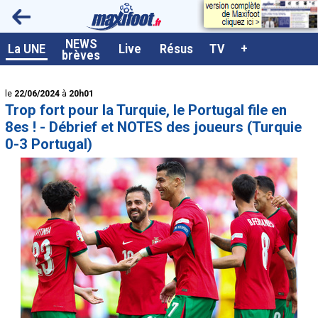
<
NEWS
A la UNE
La UNE
Live
Résus
TV
+
brèves
Dernières brèves
le
22/06/2024
à
20h01
Live / Matchs en direct
Trop fort pour la Turquie, le Portugal file en
Résultats et Classements
8es ! - Débrief et NOTES des joueurs (Turquie
0-3 Portugal)
Class. buteurs européens
Programme TV foot
Vidéos
Sondages
Tableau transferts L1
Taille de la police
Paramètrages / Options