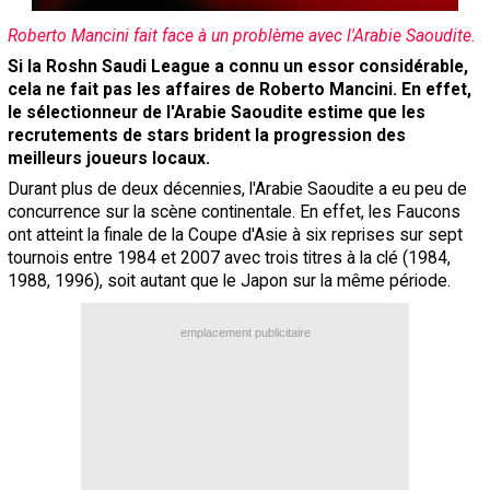
Contact / Signaler un bug
Roberto Mancini fait face à un problème avec l'Arabie Saoudite.
Recrutement Maxifoot
Si la Roshn Saudi League a connu un essor considérable,
cela ne fait pas les affaires de Roberto Mancini. En effet,
Mentions légales
le sélectionneur de l'Arabie Saoudite estime que les
recrutements de stars brident la progression des
site web Maxifoot.fr
meilleurs joueurs locaux.
Durant plus de deux décennies, l'Arabie Saoudite a eu peu de
concurrence sur la scène continentale. En effet, les Faucons
ont atteint la finale de la Coupe d'Asie à six reprises sur sept
tournois entre 1984 et 2007 avec trois titres à la clé (1984,
1988, 1996), soit autant que le Japon sur la même période.
emplacement publicitaire