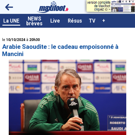
<
NEWS
A la UNE
La UNE
Live
Résus
TV
+
brèves
Dernières brèves
le
10/10/2024
à
20h30
Live / Matchs en direct
Arabie Saoudite : le cadeau empoisonné à
Résultats et Classements
Mancini
Class. buteurs européens
Programme TV foot
Vidéos
Sondages
Tableau transferts L1
Taille de la police
Paramètrages / Options