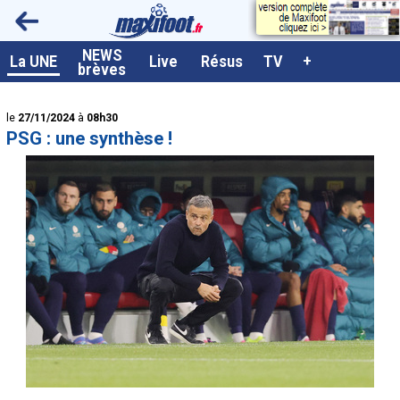
<
NEWS
A la UNE
La UNE
Live
Résus
TV
+
brèves
Dernières brèves
le
27/11/2024
à
08h30
Live / Matchs en direct
PSG : une synthèse !
Résultats et Classements
Class. buteurs européens
Programme TV foot
Vidéos
Sondages
Tableau transferts L1
Taille de la police
Paramètrages / Options