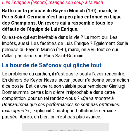
Luis Enrique a (encore) manqué son coup à Munich.
Contact / Signaler un bug
Battu sur la pelouse du Bayern Munich (1-0), mardi, le
Paris Saint-Germain s'est un peu plus enfoncé en Ligue
Recrutement Maxifoot
des Champions. Un revers qui a rassemblé tous les
Mentions légales
défauts de l'équipe de Luis Enrique.
Qu'est-ce qui est inévitable dans la vie ? La mort, oui. Les
site web Maxifoot.fr
impôts, aussi. Les facéties de Luis Enrique ? Également. Sur la
pelouse du Bayern Munich (1-0), mardi, on a vu tout ce qui
n'allait pas dans son Paris Saint-Germain.
La bourde de Safonov qui gâche tout
Le problème du gardien, il n'est pas le seul à l'avoir rencontré.
En dehors de Keylor Navas, aucun joueur n'a donné satisfaction
à ce poste. Est-ce une raison valable pour remplacer Gianluigi
Donnarumma, certes loin d'être irréprochable dans cette
compétition, pour un tel rendez-vous ? «
Ça va montrer à
Donnarumma que ses performances ne sont pas optimales,
mais après ?
» , expliquait Christophe Lollichon la semaine
passée. Après, eh bien, on n'est pas plus avancé.
emplacement publicitaire