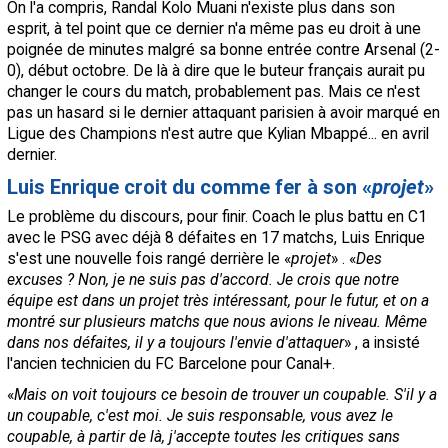
On l'a compris, Randal Kolo Muani n'existe plus dans son
esprit, à tel point que ce dernier n'a même pas eu droit à une
poignée de minutes malgré sa bonne entrée contre Arsenal (2-
0), début octobre. De là à dire que le buteur français aurait pu
changer le cours du match, probablement pas. Mais ce n'est
pas un hasard si le dernier attaquant parisien à avoir marqué en
Ligue des Champions n'est autre que Kylian Mbappé... en avril
dernier.
Luis Enrique croit du comme fer à son «
projet
»
Le problème du discours, pour finir. Coach le plus battu en C1
avec le PSG avec déjà 8 défaites en 17 matchs, Luis Enrique
s'est une nouvelle fois rangé derrière le «
projet
» . «
Des
excuses ? Non, je ne suis pas d'accord. Je crois que notre
équipe est dans un projet très intéressant, pour le futur, et on a
montré sur plusieurs matchs que nous avions le niveau. Même
dans nos défaites, il y a toujours l'envie d'attaquer
» , a insisté
l'ancien technicien du FC Barcelone pour Canal+.
«
Mais on voit toujours ce besoin de trouver un coupable. S'il y a
un coupable, c'est moi. Je suis responsable, vous avez le
coupable, à partir de là, j'accepte toutes les critiques sans