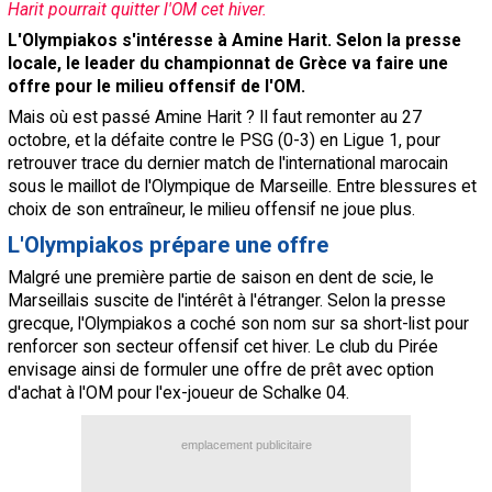
Harit pourrait quitter l'OM cet hiver.
Contact / Signaler un bug
L'Olympiakos s'intéresse à Amine Harit. Selon la presse
locale, le leader du championnat de Grèce va faire une
Recrutement Maxifoot
offre pour le milieu offensif de l'OM.
Mentions légales
Mais où est passé Amine Harit ? Il faut remonter au 27
octobre, et la défaite contre le PSG (0-3) en Ligue 1, pour
site web Maxifoot.fr
retrouver trace du dernier match de l'international marocain
sous le maillot de l'Olympique de Marseille. Entre blessures et
choix de son entraîneur, le milieu offensif ne joue plus.
L'Olympiakos prépare une offre
Malgré une première partie de saison en dent de scie, le
Marseillais suscite de l'intérêt à l'étranger. Selon la presse
grecque, l'Olympiakos a coché son nom sur sa short-list pour
renforcer son secteur offensif cet hiver. Le club du Pirée
envisage ainsi de formuler une offre de prêt avec option
d'achat à l'OM pour l'ex-joueur de Schalke 04.
emplacement publicitaire