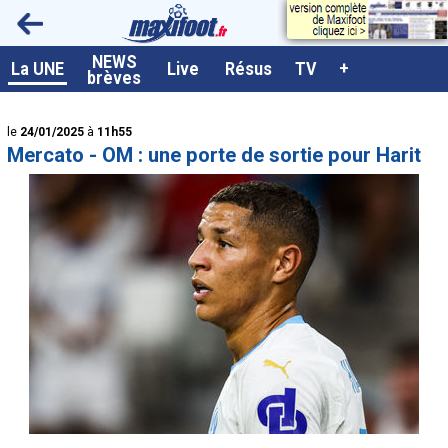
<
NEWS
A la UNE
La UNE
Live
Résus
TV
+
brèves
Dernières brèves
le
24/01/2025
à
11h55
Live / Matchs en direct
Mercato - OM : une porte de sortie pour Harit
Résultats et Classements
Class. buteurs européens
Programme TV foot
Vidéos
Sondages
Tableau transferts L1
Taille de la police
Paramètrages / Options