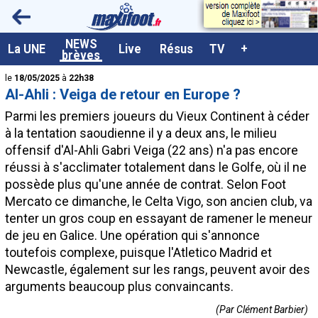
<
NEWS
A la UNE
La UNE
Live
Résus
TV
+
brèves
Dernières brèves
le
18/05/2025
à
22h38
Al-Ahli : Veiga de retour en Europe ?
Live / Matchs en direct
Parmi les premiers joueurs du Vieux Continent à céder
Résultats et Classements
à la tentation saoudienne il y a deux ans, le milieu
offensif d'Al-Ahli Gabri Veiga (22 ans) n'a pas encore
Class. buteurs européens
réussi à s'acclimater totalement dans le Golfe, où il ne
Programme TV foot
possède plus qu'une année de contrat. Selon Foot
Mercato ce dimanche, le Celta Vigo, son ancien club, va
Vidéos
tenter un gros coup en essayant de ramener le meneur
Sondages
de jeu en Galice. Une opération qui s'annonce
toutefois complexe, puisque l'Atletico Madrid et
Tableau transferts L1
Newcastle, également sur les rangs, peuvent avoir des
Taille de la police
arguments beaucoup plus convaincants.
Paramètrages / Options
(Par Clément Barbier)