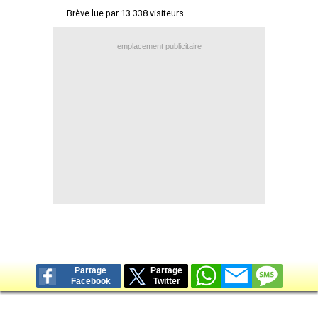
Brève lue par 13.338 visiteurs
Contact / Signaler un bug
Recrutement Maxifoot
emplacement publicitaire
Mentions légales
site web Maxifoot.fr
Partage
Partage
Facebook
Twitter