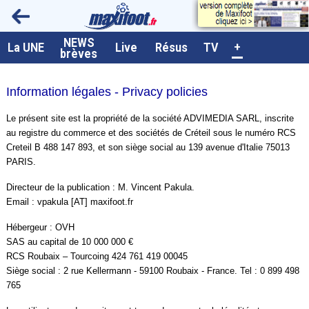
NEWS
A la UNE
La UNE
Live
Résus
TV
+
brèves
Dernières brèves
Information légales - Privacy policies
Live / Matchs en direct
Le présent site est la propriété de la société ADVIMEDIA SARL, inscrite
Résultats et Classements
au registre du commerce et des sociétés de Créteil sous le numéro RCS
Class. buteurs européens
Creteil B 488 147 893, et son siège social au 139 avenue d'Italie 75013
PARIS.
Programme TV foot
Directeur de la publication : M. Vincent Pakula.
Vidéos
Email : vpakula [AT] maxifoot.fr
Sondages
Hébergeur : OVH
SAS au capital de 10 000 000 €
Tableau transferts L1
RCS Roubaix – Tourcoing 424 761 419 00045
Siège social : 2 rue Kellermann - 59100 Roubaix - France. Tel : 0 899 498
Taille de la police
765
Paramètrages / Options