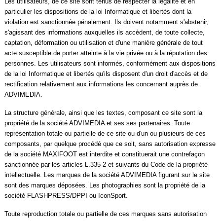
Les utilisateurs, de ce site sont tenus de respecter la légalité et en
Contact / Signaler un bug
particulier les dispositions de la loi Informatique et libertés dont la
violation est sanctionnée pénalement. Ils doivent notamment s'abstenir,
Recrutement Maxifoot
s'agissant des informations auxquelles ils accèdent, de toute collecte,
captation, déformation ou utilisation et d'une manière générale de tout
Mentions légales
acte susceptible de porter atteinte à la vie privée ou à la réputation des
personnes. Les utilisateurs sont informés, conformément aux dispositions
site web Maxifoot.fr
de la loi Informatique et libertés qu'ils disposent d'un droit d'accès et de
rectification relativement aux informations les concernant auprès de
ADVIMEDIA.
La structure générale, ainsi que les textes, composant ce site sont la
propriété de la société ADVIMEDIA et ses ses partenaires. Toute
représentation totale ou partielle de ce site ou d'un ou plusieurs de ces
composants, par quelque procédé que ce soit, sans autorisation expresse
de la société MAXIFOOT est interdite et constituerait une contrefaçon
sanctionnée par les articles L.335-2 et suivants du Code de la propriété
intellectuelle. Les marques de la société ADVIMEDIA figurant sur le site
sont des marques déposées. Les photographies sont la propriété de la
société FLASHPRESS/DPPI ou IconSport.
Toute reproduction totale ou partielle de ces marques sans autorisation