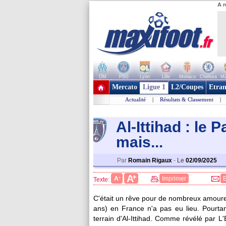
A r
OM
PSG
Lyon
Lille
Monaco
Chelsea
Ma
+ de clubs
Mercato
Ligue 1
L2/Coupes
Etran
Actualité
|
Résultats & Classement
|
Al-Ittihad : le 
mais...
Par
Romain Rigaux
-
Le
02/09/2025
+
A
-
A
Imprimer
Texte:
C'était un rêve pour de nombreux amoure
ans) en France n'a pas eu lieu. Pourtan
terrain d'Al-Ittihad. Comme révélé par L'