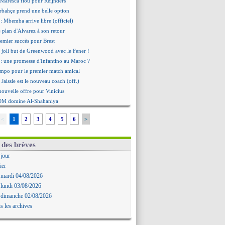
 Maresca flou pour Reijnders
rbahçe prend une belle option
: Mbemba arrive libre (officiel)
le plan d'Alvarez à son retour
remier succès pour Brest
 joli but de Greenwood avec le Fener !
 une promesse d'Infantino au Maroc ?
ompo pour le premier match amical
 Jaissle est le nouveau coach (off.)
nouvelle offre pour Vinicius
'OM domine Al-Shahaniya
bral a prolongé (officiel)
<
1
2
3
4
5
6
>
Molina va signer à la Roma
mandé arrive pour 140 M€ !
avertz en veut encore plus
 des brèves
ayindir en route pour le Celta
 jour
ina en cas d'échec avec Read
ier
Zouaoui plutôt vers Montpellier ?
 mardi 04/08/2026
Côme touche au but pour Chalobah
 lundi 03/08/2026
Romero toujours souhaité
 dimanche 02/08/2026
 réclame la démission d'Infantino
s les archives
ukaku absent du stage
 Lille recalé pour Zechiël