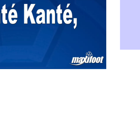
PSG : Live
05/08
Real : le d
05/08
Lyon : Mat
05/08
Lyon : Fons
04/08
Nice : une
04/08
Trabzonspo
04/08
Lyon : Fons
04/08
EdF : Infa
04/08
LdC : du c
04/08
Lyon : la st
04/08
Lyon : Govo
04/08
Lyon : une
04/08
Lyon : Abn
04/08
LdC : Spar
04/08
VIDEO : le
04/08
Man City :
04/08
Strasbourg 
04/08
PSG : Ayari
04/08
Man City : 
04/08
Amical : St
04/08
OM : le me
04/08
Chelsea : 
04/08
LdC : Spar
04/08