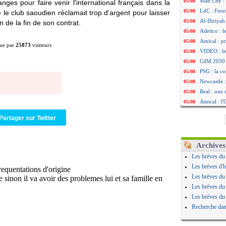
Man City :
05/08
ges pour faire venir l'international français dans la
LdC : Fene
05/08
ue le club saoudien réclamait trop d'argent pour laisser
Al-Diriyah 
05/08
de la fin de son contrat.
Atletico : 
05/08
Amical : p
05/08
ue par
25873
visiteurs
VIDEO : le
05/08
CdM 2030 :
05/08
PSG : la c
05/08
Newcastle :
05/08
Real : une 
05/08
Amical : l
05/08
Monaco : Ca
05/08
Partager sur Twitter
Atletico : 
05/08
Real : Dio
05/08
Arsenal : H
05/08
Archives
Man Utd : B
05/08
Les brèves du
Roma : Mol
05/08
Les brèves d'h
Le Havre : 
05/08
Les brèves du
Chelsea : 
05/08
Les brèves du
Atletico : 
05/08
Les brèves du
FIFA : Figo
05/08
Recherche dan
Naples : L
05/08
Feyenoord :
05/08