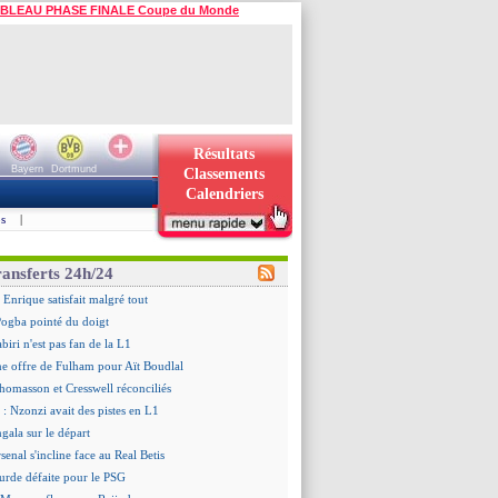
BLEAU PHASE FINALE Coupe du Monde
Résultats
Bayern
Dortmund
Classements
Calendriers
s
|
ransferts 24h/24
 Enrique satisfait malgré tout
ogba pointé du doigt
biri n'est pas fan de la L1
ne offre de Fulham pour Aït Boudlal
omasson et Cresswell réconciliés
: Nzonzi avait des pistes en L1
gala sur le départ
senal s'incline face au Real Betis
urde défaite pour le PSG