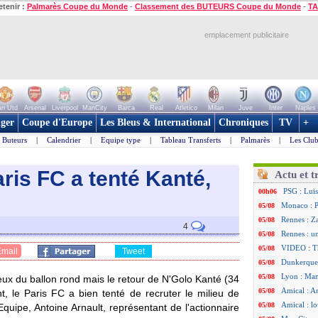
etenir :
Palmarès Coupe du Monde
-
Classement des BUTEURS Coupe du Monde
-
TA
emplacement publicitaire
n Utd
Arsenal
Liverpool
ManCity
Barca
Real
Atletico
Milan
Juve
Inter
Naples
ger
Coupe d'Europe
Les Bleus & International
Chroniques
TV
+
Buteurs
|
Calendrier
|
Equipe type
|
Tableau Transferts
|
Palmarès
|
Les Club
Paris FC a tenté Kanté,
Actu et t
PSG : Luis
00h06
Monaco : P
05/08
Rennes : Za
05/08
4
Rennes : u
05/08
VIDEO : Th
05/08
Email
Tweet
Dunkerque 
05/08
Lyon : Man
05/08
ux du ballon rond mais le retour de N'Golo Kanté (34
Amical : Ar
05/08
t, le Paris FC a bien tenté de recruter le milieu de
Amical : lo
05/08
Equipe, Antoine Arnault, représentant de l'actionnaire