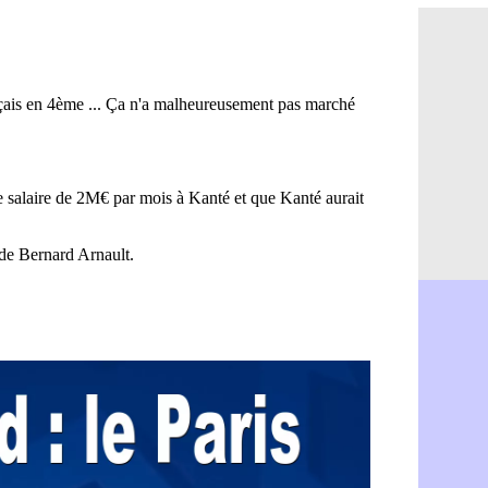
Brest : c'e
05/08
Amical : la
05/08
Amical : u
05/08
Amical : M
05/08
Inter : 40
05/08
Lille : un 
05/08
Lyon : Fons
05/08
OM : Aguer
05/08
Real : Endr
05/08
Real : ce s
05/08
OM : le ret
05/08
Hull : Tzol
05/08
PSG : Zaba
05/08
Man Utd : 
05/08
Sparta : le
05/08
Bordeaux :
05/08
Leverkusen
05/08
VIDEO : Ne
05/08
Arsenal : c
05/08
Lyon : Fon
05/08
Aston Vill
05/08
Ipswich : F
05/08