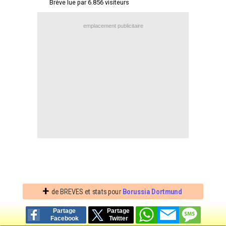
Brève lue par 6.856 visiteurs
Contact / Signaler un bug
emplacement publicitaire
Recrutement Maxifoot
Mentions légales
site web Maxifoot.fr
+
de BREVES et stats pour
Borussia Dortmund
Partage
Partage
Facebook
Twitter