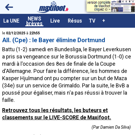
<
NEWS
A la UNE
La UNE
Live
Résus
TV
+
brèves
Dernières brèves
le
02/12/2025
à
22h55
All. (Cpe) : le Bayer élimine Dortmund
Live / Matchs en direct
Battu (1-2) samedi en Bundesliga, le Bayer Leverkusen
Résultats et Classements
a pris sa vengeance sur le Borussia Dortmund (1-0) ce
mardi à l'occasion des 8es de finale de la Coupe
Class. buteurs européens
d'Allemagne. Pour faire la différence, les hommes de
Programme TV foot
Kasper Hjulmand ont pu compter sur un but de Maza
(34e) sur un service de Grimaldo. Par la suite, le BvB a
Vidéos
poussé pour égaliser, mais n'a pas réussi à trouver la
Sondages
faille.
Tableau transferts L1
Retrouvez tous les résultats, les buteurs et
classements sur le LIVE-SCORE de Maxifoot.
Taille de la police
(Par Damien Da Silva)
Paramètrages / Options