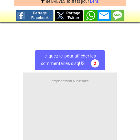
+
de BREVES et stats pour
Lens
Partage
Partage
Facebook
Twitter
cliquez ici pour afficher les
commentaires disqUS
2
emplacement publicitaire