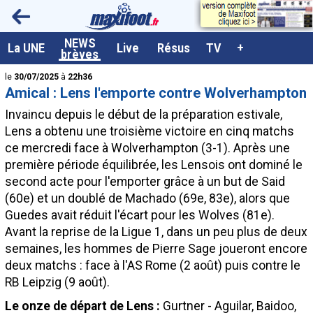
<
NEWS
A la UNE
La UNE
Live
Résus
TV
+
brèves
Dernières brèves
le
30/07/2025
à
22h36
Amical : Lens l'emporte contre Wolverhampton
Live / Matchs en direct
Invaincu depuis le début de la préparation estivale,
Résultats et Classements
Lens a obtenu une troisième victoire en cinq matchs
ce mercredi face à Wolverhampton (3-1). Après une
Class. buteurs européens
première période équilibrée, les Lensois ont dominé le
Programme TV foot
second acte pour l'emporter grâce à un but de Said
(60e) et un doublé de Machado (69e, 83e), alors que
Vidéos
Guedes avait réduit l'écart pour les Wolves (81e).
Sondages
Avant la reprise de la Ligue 1, dans un peu plus de deux
semaines, les hommes de Pierre Sage joueront encore
Tableau transferts L1
deux matchs : face à l'AS Rome (2 août) puis contre le
Taille de la police
RB Leipzig (9 août).
Paramètrages / Options
Le onze de départ de Lens :
Gurtner - Aguilar, Baidoo,