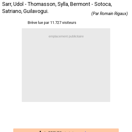
Sarr, Udol - Thomasson, Sylla, Bermont - Sotoca,
Contact / Signaler un bug
Satriano, Guilavogui.
(Par Romain Rigaux)
Recrutement Maxifoot
Brève lue par 11.727 visiteurs
Mentions légales
emplacement publicitaire
site web Maxifoot.fr