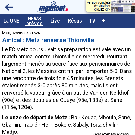
<
NEWS
A la UNE
La UNE
Live
Résus
TV
+
brèves
Dernières brèves
le
30/07/2025
à
21h26
Amical : Metz renverse Thionville
Live / Matchs en direct
Le FC Metz poursuivait sa préparation estivale avec un
Résultats et Classements
match amical contre Thionville ce mercredi. Pourtant
largement menés au score face aux pensionnaires de
Class. buteurs européens
National 2, les Messins ont fini par l'emporter 5-3. Dans
Programme TV foot
une rencontre de trois fois 45 minutes, les Grenats
étaient menés 3-0 après 80 minutes, mais ils ont
Vidéos
renversé la vapeur grâce à un but de Van den Kerkhof
Sondages
(90e) et des doublés de Gueye (95e, 133e) et Sané
(115e, 120e).
Tableau transferts L1
Le onze de départ de Metz :
Ba - Kouao, Mboula, Sané,
Taille de la police
Gbamin, Traoré - Hein, Bokele, Sabaly, Tsitaishvili -
Paramètrages / Options
Madjo.
(Par Romain Rigaux)