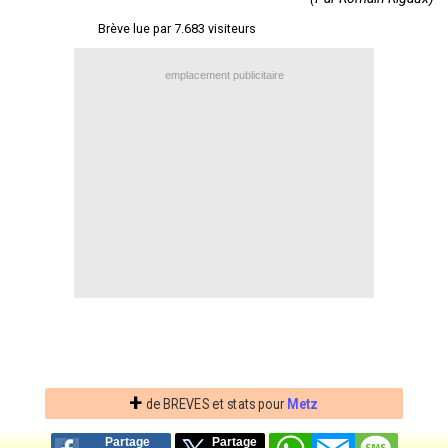
Contact / Signaler un bug
Brève lue par 7.683 visiteurs
Recrutement Maxifoot
emplacement publicitaire
Mentions légales
site web Maxifoot.fr
+
de BREVES et stats pour
Metz
Partage
Partage