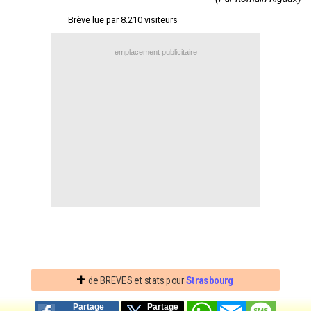
Contact / Signaler un bug
Brève lue par 8.210 visiteurs
Recrutement Maxifoot
emplacement publicitaire
Mentions légales
site web Maxifoot.fr
+
de BREVES et stats pour
Strasbourg
Partage
Partage