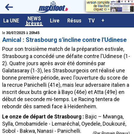
<
NEWS
A la UNE
La UNE
Live
Résus
TV
+
brèves
Dernières brèves
le
30/07/2025
à
20h45
Amical : Strasbourg s'incline contre l'Udinese
Live / Matchs en direct
Pour son troisième match de la préparation estivale,
Résultats et Classements
Strasbourg a concédé une défaite contre l'Udinese (1-
2). Quatre jours après avoir été dominés par
Class. buteurs européens
Galatasaray (1-3), les Strasbourgeois ont réalisé une
Programme TV foot
bonne première période, avec l'ouverture du score de
la recrue Panichelli (41e), mais leur adversaire italien a
Vidéos
inscrit deux buts grâce à Bayo (46e) et Atta (49e) en
Sondages
début de seconde mi-temps. Le Racing tentera de
rebondir dès samedi face à Heidenheim.
Tableau transferts L1
Le onze de départ de Strasbourg :
Bajic – Mwanga,
Taille de la police
Sylla, Omobamidele - Lemaréchal, Oyedele, Doukouré,
Paramètrages / Options
Sobol - Bakwa, Nanasi - Panichelli.
(Par Romain Rigaux)