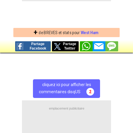
+
de BREVES et stats pour
West Ham
Partage
Partage
Facebook
Twitter
cliquez ici pour afficher les
commentaires disqUS
2
emplacement publicitaire