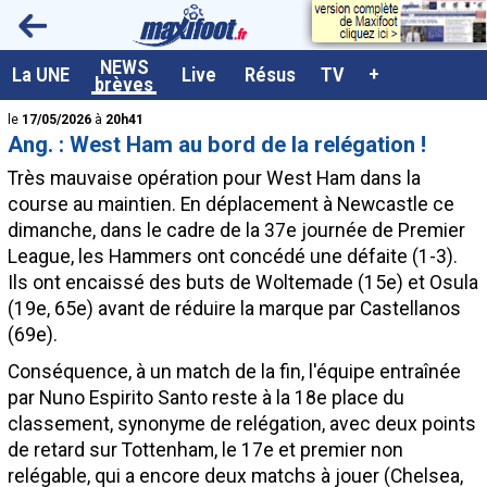
<
NEWS
A la UNE
La UNE
Live
Résus
TV
+
brèves
Dernières brèves
le
17/05/2026
à
20h41
Ang. : West Ham au bord de la relégation !
Live / Matchs en direct
Très mauvaise opération pour West Ham dans la
Résultats et Classements
course au maintien. En déplacement à Newcastle ce
dimanche, dans le cadre de la 37e journée de Premier
Class. buteurs européens
League, les Hammers ont concédé une défaite (1-3).
Programme TV foot
Ils ont encaissé des buts de Woltemade (15e) et Osula
(19e, 65e) avant de réduire la marque par Castellanos
Vidéos
(69e).
Sondages
Conséquence, à un match de la fin, l'équipe entraînée
Tableau transferts L1
par Nuno Espirito Santo reste à la 18e place du
classement, synonyme de relégation, avec deux points
Taille de la police
de retard sur Tottenham, le 17e et premier non
Paramètrages / Options
relégable, qui a encore deux matchs à jouer (Chelsea,