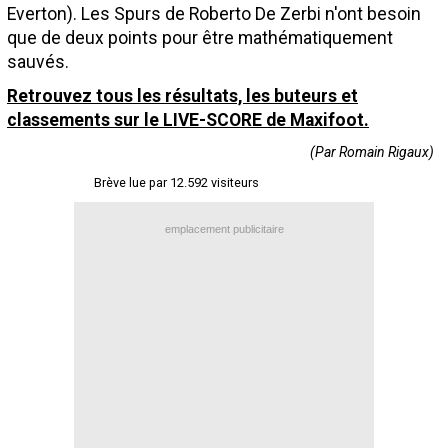
Everton). Les Spurs de Roberto De Zerbi n'ont besoin
Contact / Signaler un bug
que de deux points pour être mathématiquement
Recrutement Maxifoot
sauvés.
Retrouvez tous les résultats, les buteurs et
Mentions légales
classements sur le LIVE-SCORE de Maxifoot.
site web Maxifoot.fr
(Par Romain Rigaux)
Brève lue par 12.592 visiteurs
emplacement publicitaire