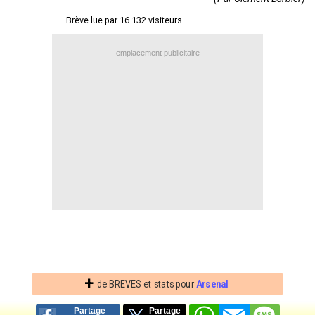
Contact / Signaler un bug
Brève lue par 16.132 visiteurs
Recrutement Maxifoot
emplacement publicitaire
Mentions légales
site web Maxifoot.fr
+
de BREVES et stats pour
Arsenal
Partage
Partage