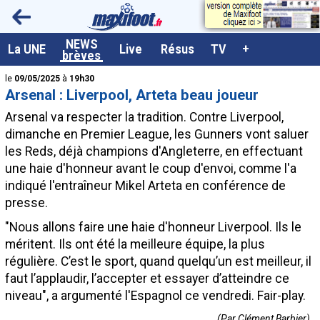
<
NEWS
A la UNE
La UNE
Live
Résus
TV
+
brèves
Dernières brèves
le
09/05/2025
à
19h30
Arsenal : Liverpool, Arteta beau joueur
Live / Matchs en direct
Arsenal va respecter la tradition. Contre Liverpool,
Résultats et Classements
dimanche en Premier League, les Gunners vont saluer
les Reds, déjà champions d'Angleterre, en effectuant
Class. buteurs européens
une haie d'honneur avant le coup d'envoi, comme l'a
Programme TV foot
indiqué l'entraîneur Mikel Arteta en conférence de
presse.
Vidéos
"Nous allons faire une haie d'honneur Liverpool. Ils le
Sondages
méritent. Ils ont été la meilleure équipe, la plus
Tableau transferts L1
régulière. C’est le sport, quand quelqu’un est meilleur, il
faut l’applaudir, l’accepter et essayer d’atteindre ce
Taille de la police
niveau", a argumenté l'Espagnol ce vendredi. Fair-play.
Paramètrages / Options
(Par Clément Barbier)