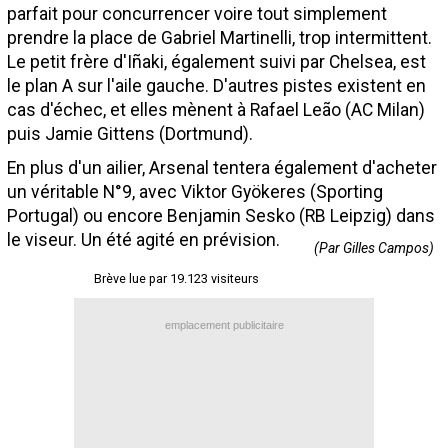
parfait pour concurrencer voire tout simplement
Contact / Signaler un bug
prendre la place de Gabriel Martinelli, trop intermittent.
Recrutement Maxifoot
Le petit frère d'Iñaki, également suivi par Chelsea, est
le plan A sur l'aile gauche. D'autres pistes existent en
Mentions légales
cas d'échec, et elles mènent à Rafael Leão (AC Milan)
puis Jamie Gittens (Dortmund).
site web Maxifoot.fr
En plus d'un ailier, Arsenal tentera également d'acheter
un véritable N°9, avec Viktor Gyökeres (Sporting
Portugal) ou encore Benjamin Sesko (RB Leipzig) dans
le viseur. Un été agité en prévision.
(Par Gilles Campos)
Brève lue par 19.123 visiteurs
emplacement publicitaire