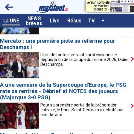
Mercato : Rodri et le Real, le gros couac ?
Pendant que le Real Madrid finalise la signature
de Yan Diomandé et espère annoncer la
NEWS
A la UNE
La UNE
Live
Résus
TV
+
prolongation...
brèves
Dernières brèves
Mercato : une première piste se referme pour
Live / Matchs en direct
Deschamps !
Résultats et Classements
Libre de toute contrainte professionnelle
depuis la fin de la Coupe du monde 2026, Didier
Class. buteurs européens
Deschamps...
Programme TV foot
A une semaine de la Supercoupe d'Europe, le PSG
Vidéos
rate sa rentrée - Débrief et NOTES des joueurs
Sondages
(Majorque 3-0 PSG)
Pour sa première sortie de la préparation
Tableau transferts L1
estivale, le Paris Saint-Germain a débuté par
une défaite...
Taille de la police
Paramètrages / Options