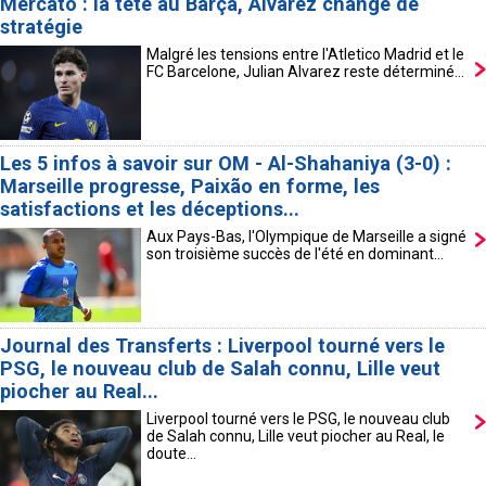
Mercato : la tête au Barça, Alvarez change de
stratégie
Contact / Signaler un bug
Malgré les tensions entre l'Atletico Madrid et le
Recrutement Maxifoot
FC Barcelone, Julian Alvarez reste déterminé...
Mentions légales
site web Maxifoot.fr
Les 5 infos à savoir sur OM - Al-Shahaniya (3-0) :
Marseille progresse, Paixão en forme, les
satisfactions et les déceptions...
Aux Pays-Bas, l'Olympique de Marseille a signé
son troisième succès de l'été en dominant...
Journal des Transferts : Liverpool tourné vers le
PSG, le nouveau club de Salah connu, Lille veut
piocher au Real...
Liverpool tourné vers le PSG, le nouveau club
de Salah connu, Lille veut piocher au Real, le
doute...