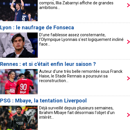
compris, Illia Zabarnyi affiche de grandes
ambitions...
Lyon : le naufrage de Fonseca
D'une faiblesse assez consternante,
l'Olympique Lyonnais s'est logiquement incliné
face...
Rennes : et si c'était enfin leur saison ?
Auteur d'une très belle remontée sous Franck
Haise, le Stade Rennais a poursuivi sa
reconstruction...
PSG : Mbaye, la tentation Liverpool
Déjà surveillé depuis plusieurs semaines,
Ibrahim Mbaye fait désormais l'objet d'un
intérêt...