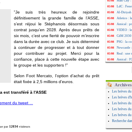
Man City :
05/08
.
LdC : Fene
05/08
"Je suis très heureux de rejoindre
Al-Diriyah 
05/08
définitivement la grande famille de l’ASSE,
Atletico : 
05/08
s’est réjoui le Stéphanois désormais sous
Amical : p
05/08
contrat jusqu’en 2028. Après deux prêts de
VIDEO : le
05/08
six mois, c’est une fierté de pouvoir m’inscrire
CdM 2030 :
05/08
dans la durée avec ce club. Je suis déterminé
PSG : la c
05/08
à continuer de progresser et à tout donner
Newcastle :
05/08
pour contribuer au projet. Merci pour la
Real : une 
05/08
confiance, place à cette nouvelle étape avec
Amical : l
05/08
le groupe et les supporters !"
Monaco : Ca
05/08
Atletico : 
05/08
Selon Foot Mercato, l’option d’achat du prêt
Real : Dio
05/08
était fixée à 2,5 millions d’euros.
Arsenal : H
05/08
Archives
Man Utd : B
05/08
Les brèves du
a est transféré à l'ASSE
Roma : Mol
05/08
Les brèves d'h
Le Havre : 
05/08
ement du tweet ...
Les brèves du
Chelsea : 
05/08
Les brèves du
Atletico : 
05/08
Les brèves du
FIFA : Figo
05/08
Recherche dan
Naples : L
05/08
ue par
12034
visiteurs
Feyenoord :
05/08