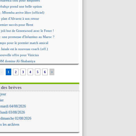
 Maresca flou pour Reijnders
rbahçe prend une belle option
: Mbemba arrive libre (officiel)
le plan d'Alvarez à son retour
remier succès pour Brest
 joli but de Greenwood avec le Fener !
 une promesse d'Infantino au Maroc ?
ompo pour le premier match amical
 Jaissle est le nouveau coach (off.)
nouvelle offre pour Vinicius
'OM domine Al-Shahaniya
bral a prolongé (officiel)
<
1
2
3
4
5
6
>
Molina va signer à la Roma
mandé arrive pour 140 M€ !
avertz en veut encore plus
 des brèves
ayindir en route pour le Celta
 jour
ina en cas d'échec avec Read
ier
Zouaoui plutôt vers Montpellier ?
 mardi 04/08/2026
Côme touche au but pour Chalobah
 lundi 03/08/2026
Romero toujours souhaité
 dimanche 02/08/2026
 réclame la démission d'Infantino
s les archives
ukaku absent du stage
 Lille recalé pour Zechiël