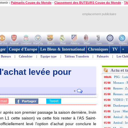
etenir :
Palmarès Coupe du Monde
-
Classement des BUTEURS Coupe du Monde
-
TA
emplacement publicitaire
n Utd
Arsenal
Liverpool
ManCity
Barca
Real
Atletico
Milan
Juve
Inter
Naples
ger
Coupe d'Europe
Les Bleus & International
Chroniques
TV
+
Buteurs
|
Calendrier
|
Equipe type
|
Tableau Transferts
|
Palmarès
|
Les Club
d'achat levée pour
Actu et t
PSG : Luis
00h06
Monaco : P
05/08
Rennes : Za
05/08
+
Rennes : u
05/08
VIDEO : Th
05/08
Email
Tweet
Dunkerque 
05/08
Lyon : Man
05/08
r après son premier passage la saison dernière,
Irvin
Amical : Ar
05/08
 L1 cette saison) va cette fois rester à l’AS Saint-
Amical : lo
05/08
fficiellement levé l’option d’achat pour conclure le