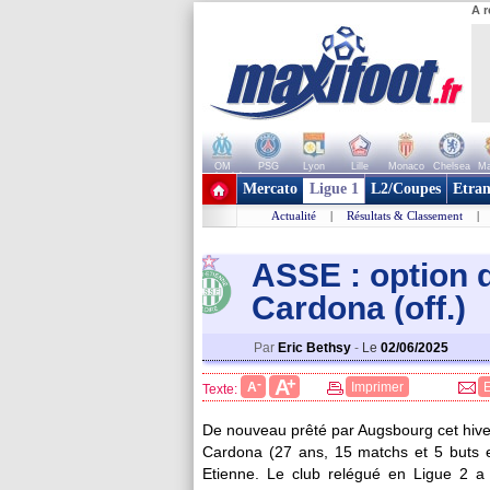
A r
OM
PSG
Lyon
Lille
Monaco
Chelsea
Ma
+ de clubs
Mercato
Ligue 1
L2/Coupes
Etran
Actualité
|
Résultats & Classement
|
ASSE : option 
Cardona (off.)
Par
Eric Bethsy
-
Le
02/06/2025
+
A
-
A
Imprimer
Texte:
De nouveau prêté par Augsbourg cet hive
Cardona
(27 ans, 15 matchs et 5 buts en
Etienne. Le club relégué en Ligue 2 a o