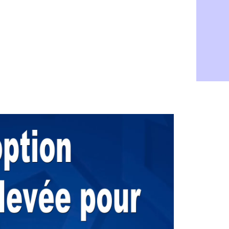
PSG : Live
05/08
Real : le d
05/08
Lyon : Mat
05/08
Lyon : Fons
04/08
Nice : une
04/08
Trabzonspo
04/08
Lyon : Fons
04/08
EdF : Infa
04/08
LdC : du c
04/08
Lyon : la st
04/08
Lyon : Govo
04/08
Lyon : une
04/08
Lyon : Abn
04/08
LdC : Spar
04/08
VIDEO : le
04/08
Man City :
04/08
Strasbourg 
04/08
PSG : Ayari
04/08
Man City : 
04/08
Amical : St
04/08
OM : le me
04/08
Chelsea : 
04/08
LdC : Spar
04/08