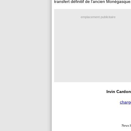
transfert définitif de l’ancien Monégasque
emplacement publicitaire
Irvin Cardon
charg
News l