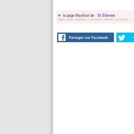
la page Maxifoot de :
St Etienne
bilan, stats, résultats, calendrier, effectif, transferts, ...
Partager sur Facebook