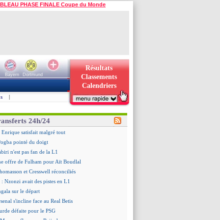
BLEAU PHASE FINALE Coupe du Monde
Résultats
Bayern
Dortmund
Classements
Calendriers
s
|
ransferts 24h/24
 Enrique satisfait malgré tout
ogba pointé du doigt
biri n'est pas fan de la L1
ne offre de Fulham pour Aït Boudlal
omasson et Cresswell réconciliés
: Nzonzi avait des pistes en L1
gala sur le départ
senal s'incline face au Real Betis
urde défaite pour le PSG