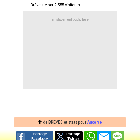
Brève lue par 2.555 visiteurs
Contact / Signaler un bug
Recrutement Maxifoot
emplacement publicitaire
Mentions légales
site web Maxifoot.fr
+
de BREVES et stats pour
Auxerre
Partage
Partage
Facebook
Twitter