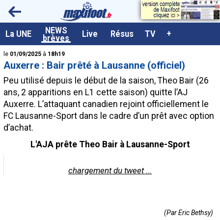
<
NEWS
A la UNE
La UNE
Live
Résus
TV
+
brèves
Dernières brèves
le
01/09/2025
à
18h19
Auxerre : Bair prêté à Lausanne (officiel)
Live / Matchs en direct
Peu utilisé depuis le début de la saison,
Theo Bair
(26
Résultats et Classements
ans, 2 apparitions en L1 cette saison) quitte l’AJ
Auxerre. L’attaquant canadien rejoint officiellement le
Class. buteurs européens
FC Lausanne-Sport dans le cadre d’un prêt avec option
Programme TV foot
d’achat.
Vidéos
L'AJA prête Theo Bair à Lausanne-Sport
Sondages
chargement du tweet ...
Tableau transferts L1
Taille de la police
Paramètrages / Options
(Par Eric Bethsy)