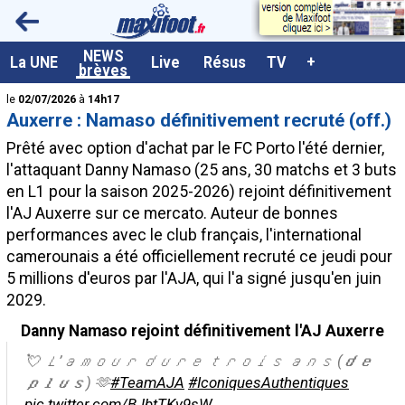
<
NEWS
A la UNE
La UNE
Live
Résus
TV
+
brèves
Dernières brèves
le
02/07/2026
à
14h17
Auxerre : Namaso définitivement recruté (off.)
Live / Matchs en direct
Prêté avec option d'achat par le FC Porto l'été dernier,
Résultats et Classements
l'attaquant Danny
Namaso
(25 ans, 30 matchs et 3 buts
en L1 pour la saison 2025-2026) rejoint définitivement
Class. buteurs européens
l'AJ Auxerre sur ce mercato. Auteur de bonnes
Programme TV foot
performances avec le club français, l'international
camerounais a été officiellement recruté ce jeudi pour
Vidéos
5 millions d'euros par l'AJA, qui l'a signé jusqu'en juin
Sondages
2029.
Tableau transferts L1
Danny Namaso rejoint définitivement l'AJ Auxerre
Taille de la police
💘 𝐿’𝑎𝑚𝑜𝑢𝑟 𝑑𝑢𝑟𝑒 𝑡𝑟𝑜𝑖𝑠 𝑎𝑛𝑠 (𝒅𝒆
𝒑𝒍𝒖𝒔) 🫶
#TeamAJA
#IconiquesAuthentiques
Paramètrages / Options
pic.twitter.com/BJbtTKv9sW