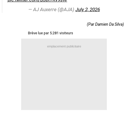
Contact / Signaler un bug
— AJ Auxerre (@AJA)
July 2, 2026
Recrutement Maxifoot
(Par Damien Da Silva)
Mentions légales
Brève lue par 5.281 visiteurs
site web Maxifoot.fr
emplacement publicitaire