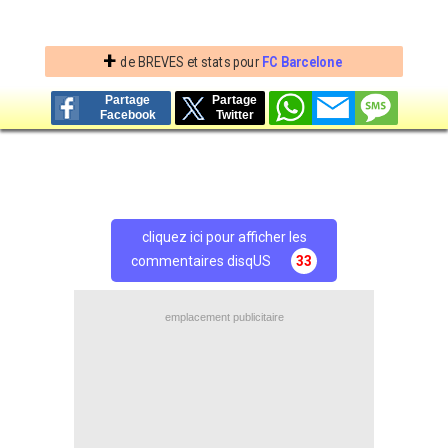
+
de BREVES et stats pour
FC Barcelone
Partage
Partage
Facebook
Twitter
cliquez ici pour afficher les
commentaires disqUS
33
emplacement publicitaire