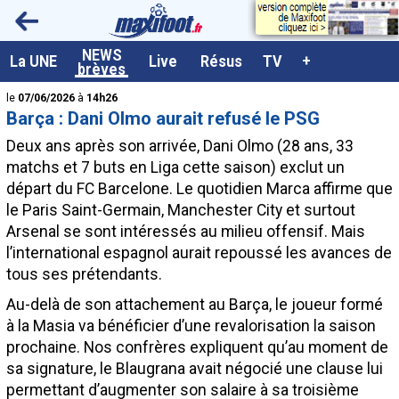
<
NEWS
A la UNE
La UNE
Live
Résus
TV
+
brèves
Dernières brèves
le
07/06/2026
à
14h26
Barça : Dani Olmo aurait refusé le PSG
Live / Matchs en direct
Deux ans après son arrivée,
Dani Olmo
(28 ans, 33
Résultats et Classements
matchs et 7 buts en Liga cette saison) exclut un
départ du FC Barcelone. Le quotidien Marca affirme que
Class. buteurs européens
le Paris Saint-Germain, Manchester City et surtout
Programme TV foot
Arsenal se sont intéressés au milieu offensif. Mais
l’international espagnol aurait repoussé les avances de
Vidéos
tous ses prétendants.
Sondages
Au-delà de son attachement au Barça, le joueur formé
Tableau transferts L1
à la Masia va bénéficier d’une revalorisation la saison
prochaine. Nos confrères expliquent qu’au moment de
Taille de la police
sa signature, le Blaugrana avait négocié une clause lui
Paramètrages / Options
permettant d’augmenter son salaire à sa troisième