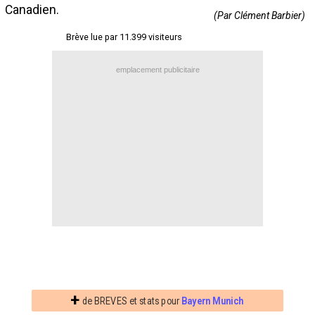
Canadien.
Contact / Signaler un bug
(Par Clément Barbier)
Brève lue par 11.399 visiteurs
Recrutement Maxifoot
Mentions légales
emplacement publicitaire
site web Maxifoot.fr
+
de BREVES et stats pour
Bayern Munich