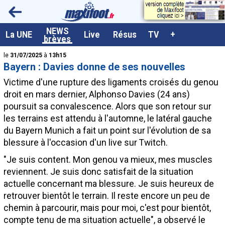
<
NEWS
A la UNE
La UNE
Live
Résus
TV
+
brèves
Dernières brèves
le
31/07/2025
à
13h15
Bayern : Davies donne de ses nouvelles
Live / Matchs en direct
Victime d'une rupture des ligaments croisés du genou
Résultats et Classements
droit en mars dernier, Alphonso Davies (24 ans)
poursuit sa convalescence. Alors que son retour sur
Class. buteurs européens
les terrains est attendu à l'automne, le latéral gauche
Programme TV foot
du Bayern Munich a fait un point sur l'évolution de sa
blessure à l'occasion d'un live sur Twitch.
Vidéos
"Je suis content. Mon genou va mieux, mes muscles
Sondages
reviennent. Je suis donc satisfait de la situation
Tableau transferts L1
actuelle concernant ma blessure. Je suis heureux de
retrouver bientôt le terrain. Il reste encore un peu de
Taille de la police
chemin à parcourir, mais pour moi, c'est pour bientôt,
Paramètrages / Options
compte tenu de ma situation actuelle", a observé le