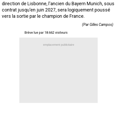
direction de Lisbonne, l'ancien du Bayern Munich, sous
Contact / Signaler un bug
contrat jusqu'en juin 2027, sera logiquement poussé
Recrutement Maxifoot
vers la sortie par le champion de France.
(Par Gilles Campos)
Mentions légales
Brève lue par 18.662 visiteurs
site web Maxifoot.fr
emplacement publicitaire