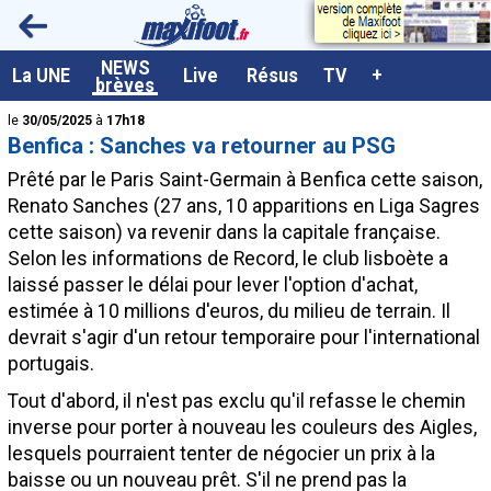
<
NEWS
A la UNE
La UNE
Live
Résus
TV
+
brèves
Dernières brèves
le
30/05/2025
à
17h18
Benfica : Sanches va retourner au PSG
Live / Matchs en direct
Prêté par le Paris Saint-Germain à Benfica cette saison,
Résultats et Classements
Renato
Sanches
(27 ans, 10 apparitions en Liga Sagres
cette saison) va revenir dans la capitale française.
Class. buteurs européens
Selon les informations de Record, le club lisboète a
Programme TV foot
laissé passer le délai pour lever l'option d'achat,
estimée à 10 millions d'euros, du milieu de terrain. Il
Vidéos
devrait s'agir d'un retour temporaire pour l'international
Sondages
portugais.
Tableau transferts L1
Tout d'abord, il n'est pas exclu qu'il refasse le chemin
inverse pour porter à nouveau les couleurs des Aigles,
Taille de la police
lesquels pourraient tenter de négocier un prix à la
Paramètrages / Options
baisse ou un nouveau prêt. S'il ne prend pas la