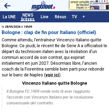
<
NEWS
A la UNE
La UNE
Live
Résus
TV
+
brèves
Dernières brèves
le
28/05/2026
à
14h09
Bologne : clap de fin pour Italiano (officiel)
Live / Matchs en direct
Comme attendu, l'entraîneur Vincenzo Italiano quitte
Résultats et Classements
Bologne. Ce jeudi, le récent 8e de Serie A a officialisé le
départ du technicien italien avec la résiliation d'un
Class. buteurs européens
commun accord de son contrat, qui expirait
Programme TV foot
initialement en juin 2027. Désormais libre, l'ancien
coach de la Fiorentina semble bien parti pour rebondir
Vidéos
sur le banc de Naples (
voir ici
).
Sondages
Vincenzo Italiano quitte Bologne
Tableau transferts L1
Il Bologna FC 1909 rende noto di aver raggiunto
Taille de la police
l’accordo con Vincenzo Italiano per la risoluzione
consensuale del contratto.
Paramètrages / Options