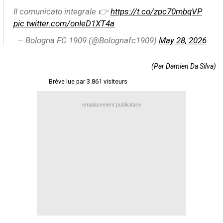
Il comunicato integrale 👉
https://t.co/zpc70mbqVP
Contact / Signaler un bug
pic.twitter.com/onIeD1XT4a
Recrutement Maxifoot
— Bologna FC 1909 (@Bolognafc1909)
May 28, 2026
Mentions légales
site web Maxifoot.fr
(Par Damien Da Silva)
Brève lue par 3.861 visiteurs
emplacement publicitaire