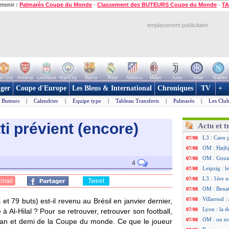
etenir :
Palmarès Coupe du Monde
-
Classement des BUTEURS Coupe du Monde
-
TA
emplacement publicitaire
n Utd
Arsenal
Liverpool
ManCity
Barca
Real
Atletico
Milan
Juve
Inter
Naples
ger
Coupe d'Europe
Les Bleus & International
Chroniques
TV
+
Buteurs
|
Calendrier
|
Equipe type
|
Tableau Transferts
|
Palmarès
|
Les Club
ti prévient (encore)
Actu et t
L3 : Caen 
07/08
OM : Højbj
07/08
OM : Gouir
07/08
4
Leipzig : l
07/08
L3 : 1ère u
07/08
Email
Tweet
OM : Benat
07/08
Villarreal 
07/08
t 79 buts) est-il revenu au Brésil en janvier dernier,
Lyon : la d
07/08
 Al-Hilal ? Pour se retrouver, retrouver son football,
OM : un no
07/08
n an et demi de la Coupe du monde. Ce que le joueur