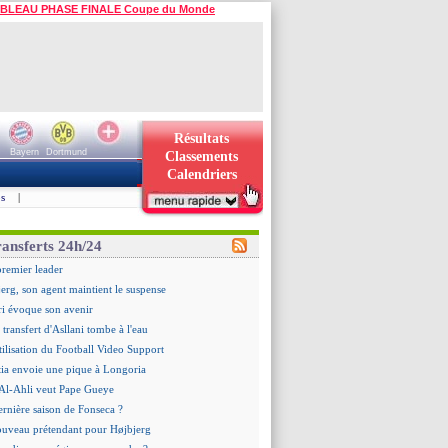
BLEAU PHASE FINALE Coupe du Monde
Résultats
Bayern
Dortmund
Classements
Calendriers
s
|
ransferts 24h/24
premier leader
erg, son agent maintient le suspense
i évoque son avenir
e transfert d'Asllani tombe à l'eau
tilisation du Football Video Support
ia envoie une pique à Longoria
: Al-Ahli veut Pape Gueye
ernière saison de Fonseca ?
uveau prétendant pour Højbjerg