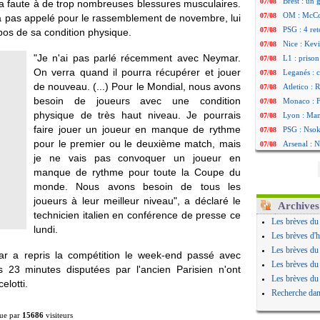
Brest : un
07/08
 la faute à de trop nombreuses blessures musculaires.
OM : McCo
07/08
l'a pas appelé pour le rassemblement de novembre, lui
PSG : 4 re
07/08
os de sa condition physique.
Nice : Kevi
07/08
"Je n'ai pas parlé récemment avec Neymar.
L1 : prison
07/08
On verra quand il pourra récupérer et jouer
Leganés : c
07/08
de nouveau. (...) Pour le Mondial, nous avons
Atletico : 
07/08
besoin de joueurs avec une condition
Monaco : Fi
07/08
physique de très haut niveau. Je pourrais
Lyon : Mang
07/08
faire jouer un joueur en manque de rythme
PSG : Nsoki
07/08
pour le premier ou le deuxième match, mais
Arsenal : N
07/08
je ne vais pas convoquer un joueur en
Real : Mast
07/08
manque de rythme pour toute la Coupe du
Man City :
07/08
monde. Nous avons besoin de tous les
Rennes : Ha
07/08
joueurs à leur meilleur niveau", a déclaré le
Palace : To
07/08
Archives
technicien italien en conférence de presse ce
OM : B. Gen
07/08
Les brèves du
lundi.
TFC : Sion
07/08
Les brèves d'h
PSG : Live
07/08
Les brèves du
r a repris la compétition le week-end passé avec
Norvège : 
07/08
Les brèves du
s 23 minutes disputées par l'ancien Parisien n'ont
PSG : Mbay
07/08
Les brèves du
elotti.
Monaco : F
07/08
Recherche dan
Grenade : 
07/08
ue par
15686
visiteurs
Juve : Zheg
07/08