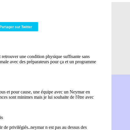
OM : Aguer
07/08
Arsenal : G
07/08
Nantes : d
07/08
Monaco : l
07/08
Partager sur Twitter
Man Utd : B
07/08
Man City :
07/08
Naples : l
07/08
OM : Lucas
07/08
PSG : le co
07/08
PSG : une 
07/08
Francfort :
07/08
Strasbourg 
07/08
Monaco : F
07/08
Dortmund :
07/08
Barça : pr
07/08
Argentine :
07/08
Tottenham 
07/08
Barça : l'a
07/08
FIFA : la C
06/08
CdM 2030 :
06/08
Rennes : Em
06/08
Côte d'Ivoi
06/08