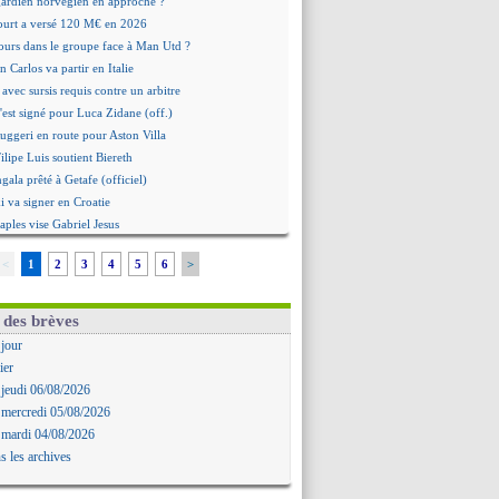
 gardien norvégien en approche ?
urt a versé 120 M€ en 2026
tours dans le groupe face à Man Utd ?
n Carlos va partir en Italie
 avec sursis requis contre un arbitre
'est signé pour Luca Zidane (off.)
Ruggeri en route pour Aston Villa
lipe Luis soutient Biereth
ala prêté à Getafe (officiel)
 va signer en Croatie
aples vise Gabriel Jesus
antuono prêté à la Fiorentina (off.)
<
1
2
3
4
5
6
>
 accord avec le Barça pour Rodri ?
ise a prolongé (officiel)
miyasu a convaincu (officiel)
 des brèves
esio - "ce n'est pas idéal"
 jour
 Oppong signe pour 4 ans (officiel)
ier
rpool va proposer 115 M€ pour Barcola
 jeudi 06/08/2026
la démission d'Infantino réclamée
 mercredi 05/08/2026
e, deux pistes se détachent
 mardi 04/08/2026
ilipe Luis veut remplacer Akliouche
s les archives
Luca Zidane va changer de club
rova très clair sur son futur