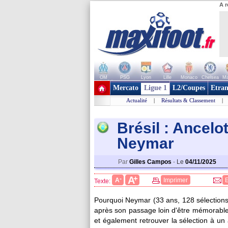
A r
OM
PSG
Lyon
Lille
Monaco
Chelsea
Ma
+ de clubs
Mercato
Ligue 1
L2/Coupes
Etran
Actualité
|
Résultats & Classement
|
Brésil : Ancelot
Neymar
Par
Gilles Campos
-
Le
04/11/2025
+
A
-
A
Imprimer
Texte:
Pourquoi Neymar (33 ans, 128 sélections e
après son passage loin d'être mémorable à
et également retrouver la sélection à u