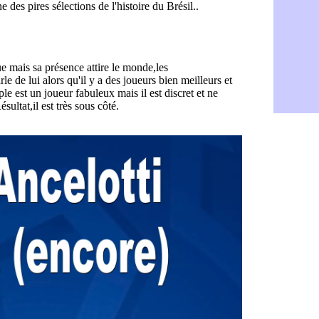
Rennes : H
06/08
Man City :
06/08
Man Utd : Z
06/08
Amical : M
06/08
Nantes : De
06/08
OM : le clu
06/08
Monaco : l
06/08
FIFA : Teb
06/08
FIFA : l'UE
06/08
PSG : Teba
06/08
Real : Vini
06/08
Lyon : Man
06/08
OM : une o
06/08
Real : c'es
06/08
Troyes : Ju
06/08
PSG : Aklio
06/08
OM : une o
06/08
PSG : cont
06/08
Ouganda : 
06/08
Arsenal : A
06/08
Chelsea : P
06/08
FIFA : le 
06/08
PSG : l'ét
06/08