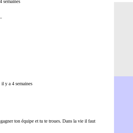
PSG : Ndja
06/08
Real : Dio
06/08
Man City : 
06/08
Rennes : A
06/08
Aston Villa
06/08
OM : une a
06/08
Le Havre : 
06/08
Trabzonspor
06/08
Bordeaux :
06/08
FIFA : Al-K
06/08
Fenerbahçe
06/08
Bordeaux : 
06/08
Galatasara
06/08
Southampto
06/08
Real : Vini
06/08
VIDEO : un
06/08
Real : Dio
06/08
Real : Rodr
06/08
PSG : Aklio
06/08
Médias : la
06/08
PSG : pas d
06/08
Real : ça s
06/08