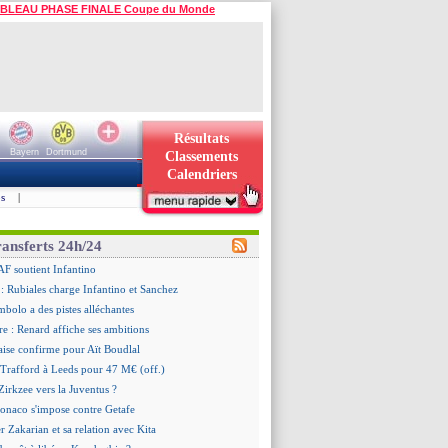
BLEAU PHASE FINALE Coupe du Monde
Résultats
Bayern
Dortmund
Classements
Calendriers
s
|
ransferts 24h/24
AF soutient Infantino
 Rubiales charge Infantino et Sanchez
bolo a des pistes alléchantes
re : Renard affiche ses ambitions
aise confirme pour Aït Boudlal
 Trafford à Leeds pour 47 M€ (off.)
irkzee vers la Juventus ?
onaco s'impose contre Getafe
r Zakarian et sa relation avec Kita