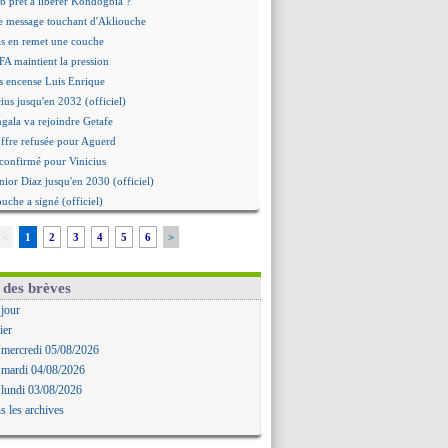
b prêt à libérer Kondogbia ?
e message touchant d'Akliouche
as en remet une couche
FA maintient la pression
s encense Luis Enrique
cius jusqu'en 2032 (officiel)
gala va rejoindre Getafe
ffre refusée pour Aguerd
t confirmé pour Vinicius
nior Diaz jusqu'en 2030 (officiel)
uche a signé (officiel)
ffre pour Bulka
<
1
2
3
4
5
6
>
rat signé pour Akliouche
Owori battu à mort à Kampala
rteta veut créer une dynastie
 des brèves
alace a fait son offre pour Disasi
 jour
gouvernement espagnol s'en mêle
ier
onnante rumeur Gusto
 mercredi 05/08/2026
allinga est sur le marché
 mardi 04/08/2026
d trouvé avec Man City pour Rulli
 lundi 03/08/2026
na vers Leverkusen pour 25 M€
s les archives
Forlan nommé sélectionneur (officiel)
uanlu signe à Bournemouth (officiel)