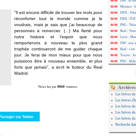
OM : le clu
06/08
Monaco : l
06/08
"Il est encore difficile de trouver les mots pour
FIFA : Teb
06/08
réconforter tout le monde comme je le
FIFA : l'UE
06/08
voudrais, mais je sais que j’ai beaucoup de
PSG : Teba
06/08
personnes à remercier. (...) Ma fierté pour
Real : Vini
06/08
notre histoire et l’espoir que nous
Lyon : Man
06/08
remporterons à nouveau le plus grand
OM : une o
06/08
trophée continueront de me guider chaque
Real : c'es
06/08
jour. Je ferai de mon mieux pour que nous
Troyes : Ju
06/08
puissions être à nouveau ensemble, et plus
PSG : Aklio
06/08
forts que jamais", a écrit le buteur du Real
OM : une o
06/08
Madrid.
PSG : cont
06/08
Ouganda : 
06/08
Arsenal : A
06/08
News lue par
8060
visiteurs
Archives
Chelsea : P
06/08
Les brèves du
FIFA : le 
06/08
Les brèves d'h
PSG : l'ét
06/08
Les brèves du
Bologne : D
06/08
Les brèves du
OM : accor
06/08
Partager sur Twitter
Les brèves du
OM : Medi
06/08
Recherche dan
Uruguay : 
06/08
Séville : J
06/08