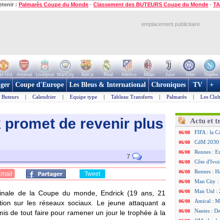
etenir :
Palmarès Coupe du Monde
-
Classement des BUTEURS Coupe du Monde
-
TA
emplacement publicitaire
n Utd
Arsenal
Liverpool
ManCity
Barca
Real
Atletico
Milan
Juve
Inter
Naples
ger
Coupe d'Europe
Les Bleus & International
Chroniques
TV
+
Buteurs
|
Calendrier
|
Equipe type
|
Tableau Transferts
|
Palmarès
|
Les Club
k promet de revenir plus
Actu et t
FIFA : la C
06/08
CdM 2030 :
06/08
Rennes : Em
06/08
7
Côte d'Ivoi
06/08
Rennes : H
06/08
Email
Tweet
Man City :
06/08
Man Utd : Z
06/08
 finale de la Coupe du monde, Endrick (19 ans, 21
Amical : M
06/08
tion sur les réseaux sociaux. Le jeune attaquant a
Nantes : De
06/08
mis de tout faire pour ramener un jour le trophée à la