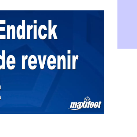
Barça : Fe
06/08
FIFA : des 
06/08
Abha : c'est
06/08
Real : rép
06/08
Arsenal : N
06/08
Al-Ahli : D
06/08
PSG : Luis 
06/08
Monaco : P
05/08
Rennes : Za
05/08
Rennes : u
05/08
VIDEO : Th
05/08
Dunkerque 
05/08
Lyon : Man
05/08
Amical : Ar
05/08
Amical : lo
05/08
Man City :
05/08
LdC : Fene
05/08
Al-Diriyah 
05/08
Atletico : 
05/08
Amical : p
05/08
VIDEO : le
05/08
CdM 2030 :
05/08
PSG : la c
05/08