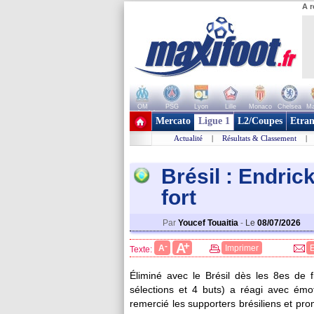
A r
OM
PSG
Lyon
Lille
Monaco
Chelsea
Ma
+ de clubs
Mercato
Ligue 1
L2/Coupes
Etran
Actualité
|
Résultats & Classement
|
Brésil : Endric
fort
Par
Youcef Touaitia
-
Le
08/07/2026
+
A
-
A
Imprimer
Texte:
Éliminé avec le Brésil dès les 8es de
sélections et 4 buts) a réagi avec émo
remercié les supporters brésiliens et pro