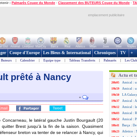
etenir :
Palmarès Coupe du Monde
-
Classement des BUTEURS Coupe du Monde
-
TA
emplacement publicitaire
n Utd
Arsenal
Liverpool
ManCity
Barca
Real
Atletico
Milan
Juve
Inter
Naples
ger
Coupe d'Europe
Les Bleus & International
Chroniques
TV
+
Buteurs
|
Calendrier
|
Equipe type
|
Tableau Transferts
|
Palmarès
|
Les Club
ult prêté à Nancy
Actu et t
Amical : 
20h05
Amical : u
19h59
LA Galaxy 
19h50
+
Amical : A
19h37
Amical : l
19h12
Email
Tweet
Amical : R
19h03
Amical : P
18h52
e Concarneau, le latéral gauche Justin
Bourgault
(20
Barça : De
18h41
 quitter Brest jusqu'à la fin de la saison. Quasiment
Atletico :
18h23
e défenseur breton va tenter de se relancer à Nancy, qui