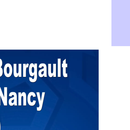
L1 : prison
07/08
Leganés : c
07/08
Atletico : 
07/08
Monaco : Fi
07/08
Lyon : Mang
07/08
PSG : Nsoki
07/08
Arsenal : N
07/08
Real : Mast
07/08
Man City :
07/08
Rennes : Ha
07/08
Palace : To
07/08
OM : B. Gen
07/08
TFC : Sion
07/08
PSG : Live
07/08
Norvège : 
07/08
PSG : Mbay
07/08
Monaco : F
07/08
Grenade : 
07/08
Juve : Zheg
07/08
OM : Aguer
07/08
Arsenal : G
07/08
Nantes : d
07/08
Monaco : l
07/08