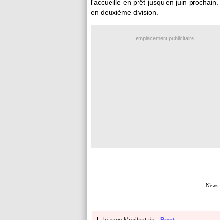
l'accueille en prêt jusqu'en juin prochain.
en deuxième division.
emplacement publicitaire
News 
la page Maxifoot de :
Brest