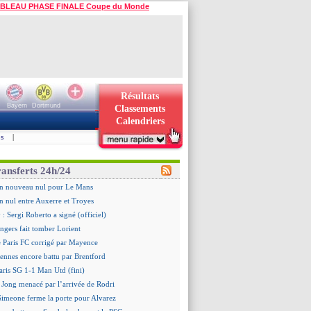
BLEAU PHASE FINALE Coupe du Monde
Résultats
Bayern
Dortmund
Classements
Calendriers
s
|
ransferts 24h/24
un nouveau nul pour Le Mans
n nul entre Auxerre et Troyes
: Sergi Roberto a signé (officiel)
ngers fait tomber Lorient
e Paris FC corrigé par Mayence
ennes encore battu par Brentford
aris SG 1-1 Man Utd (fini)
 Jong menacé par l’arrivée de Rodri
 Simeone ferme la porte pour Alvarez