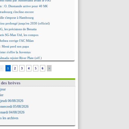
ens battu par Sunderland avant le PSG
m : O. Diomande arrive pour 40 M€
trasbourg s'incline encore
ille s'impose à Hambourg
iou prolongé jusqu'en 2030 (officiel)
G, les précisions de Benatia
aris SG-Man Utd, les compos
helsea corrige l'AC Milan
: Messi perd son papa
Inter s'offre la Juventus
Almada rejoint River Plate (off.)
amara a la cote en Angleterre
<
1
2
3
4
5
6
>
ncore une défaite pour Strasbourg
ste Goore en attaque
égocie avec le Barça pour Torres
 des brèves
ennes s'incline contre Brentford
 jour
c'est signé pour Guimaraes (officiel)
ier
Le Mans concède un nul
 jeudi 06/08/2026
rinho durcit les règles
 mercredi 05/08/2026
oulouse s'incline lourdement
 mardi 04/08/2026
ia et la "médiocrité" dans le club
s les archives
: Guimarães, le club se défend
re journée à suivre en DIRECT !