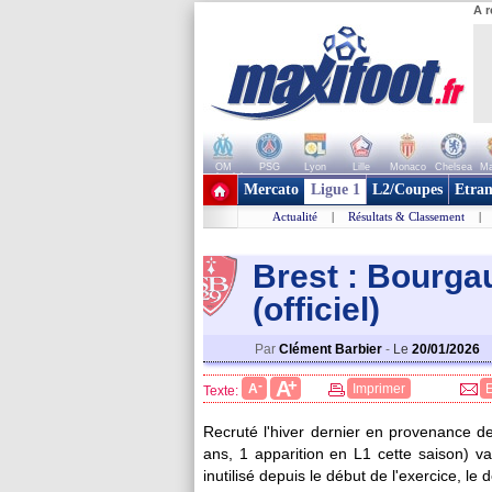
A r
OM
PSG
Lyon
Lille
Monaco
Chelsea
Ma
+ de clubs
Mercato
Ligue 1
L2/Coupes
Etran
Actualité
|
Résultats & Classement
|
Brest : Bourga
(officiel)
Par
Clément Barbier
-
Le
20/01/2026
+
A
-
A
Imprimer
Texte:
Recruté l'hiver dernier en provenance d
ans, 1 apparition en L1 cette saison) va
inutilisé depuis le début de l'exercice, l