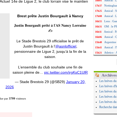
Amical : L
18h01
 Actuel 14e de Ligue 2, le club lorrain vise le maintien
Nottingha
17h37
Amical : S
17h25
Brest prête Justin Bourgault à Nancy
Amical : L
17h08
Lens : Gan
16h55
𝐉𝐮𝐬𝐭𝐢𝐧 𝐁𝐨𝐮𝐫𝐠𝐚𝐮𝐥𝐭 𝐩𝐫𝐞̂𝐭𝐞́ 𝐚̀ 𝐥'𝐀𝐒 𝐍𝐚𝐧𝐜𝐲 𝐋𝐨𝐫𝐫𝐚𝐢𝐧𝐞
OM : le PS
16h31
✍️
Amical : P
16h11
Amical : C
16h06
Le Stade Brestois 29 officialise le prêt de
Argentine 
15h48
Justin Bourgault à l’
@asnlofficiel
,
Amical : l'
15h41
pensionnaire de Ligue 2, jusqu’à la fin de la
Atletico : 
15h21
saison.
Monaco : C
15h14
Amical : e
14h59
L’ensemble du club souhaite une fin de
OM : la pi
14h43
saison pleine de…
pic.twitter.com/irgKsC1UlR
PSG : ça n
14h14
Archives
Amical : R
13h59
Les brèves du
— Stade Brestois 29 (@SB29)
January 20,
Arsenal : 
13h55
Les brèves d'h
2026
Amical : 
13h48
Les brèves du
Real : Mou
13h30
Les brèves du
lue par
3799
visiteurs
Amical : T
12h49
Les brèves du
OM : Benat
12h22
Recherche dan
Newcastle 
12h00
L2 : la 1è
11h46