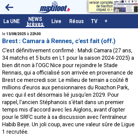
<
NEWS
A la UNE
La UNE
Live
Résus
TV
+
brèves
Dernières brèves
le
13/08/2025
à
22h30
Brest : Camara à Rennes, c'est fait (off.)
Live / Matchs en direct
C'est définitivement confirmé : Mahdi
Camara
(27 ans,
Résultats et Classements
34 matchs et 5 buts en L1 pour la saison 2024-2025) a
bien dit non à l'OGC Nice pour rejoindre le Stade
Class. buteurs européens
Rennais, qui a officialisé son arrivée en provenance de
Programme TV foot
Brest ce mercredi soir. Le milieu de terrain a coûté 8
millions d'euros aux pensionnaires du Roazhon Park,
Vidéos
avec qui il est désormais lié jusqu'en 2029. Pour
Sondages
rappel, l'ancien Stéphanois s'était dans un premier
temps mis d'accord avec les Aiglons, avant d'opter
Tableau transferts L1
pour le SRFC suite à sa discussion avec l'entraîneur
Taille de la police
Habib Beye. Un joli coup, avec une valeur sûre de Ligue
1 recrutée.
Paramètrages / Options