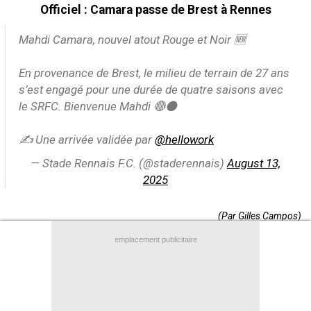
Officiel : Camara passe de Brest à Rennes
Contact / Signaler un bug
Mahdi Camara, nouvel atout Rouge et Noir 🆕
Recrutement Maxifoot
Mentions légales
En provenance de Brest, le milieu de terrain de 27 ans
s’est engagé pour une durée de quatre saisons avec
site web Maxifoot.fr
le SRFC. Bienvenue Mahdi 🔴⚫️
✍️ Une arrivée validée par
@hellowork
— Stade Rennais F.C. (@staderennais)
August 13,
2025
(Par Gilles Campos)
Brève lue par 8.093 visiteurs
emplacement publicitaire
+
de BREVES et stats pour
Brest