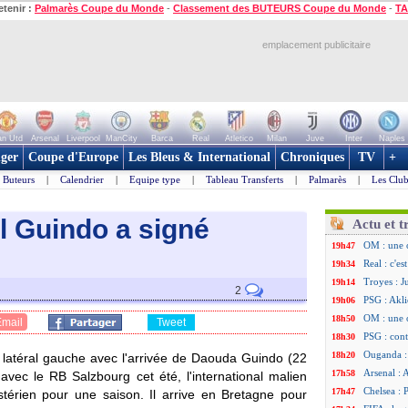
etenir :
Palmarès Coupe du Monde
-
Classement des BUTEURS Coupe du Monde
-
TA
emplacement publicitaire
n Utd
Arsenal
Liverpool
ManCity
Barca
Real
Atletico
Milan
Juve
Inter
Naples
ger
Coupe d'Europe
Les Bleus & International
Chroniques
TV
+
Buteurs
|
Calendrier
|
Equipe type
|
Tableau Transferts
|
Palmarès
|
Les Club
al Guindo a signé
Actu et t
OM : une 
19h47
Real : c'e
19h34
Troyes : J
19h14
2
PSG : Akli
19h06
OM : une 
18h50
Email
Tweet
PSG : cont
18h30
Ouganda :
18h20
 latéral gauche avec l'arrivée de Daouda Guindo (22
Arsenal : 
17h58
 avec le RB Salzbourg cet été, l'international malien
Chelsea : P
17h47
stérien pour une saison. Il arrive en Bretagne pour