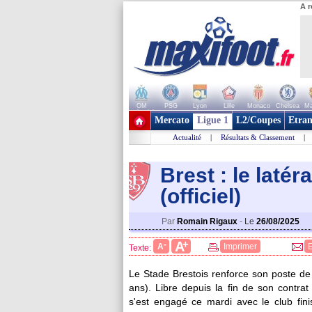
A r
OM
PSG
Lyon
Lille
Monaco
Chelsea
Ma
+ de clubs
Mercato
Ligue 1
L2/Coupes
Etran
Actualité
|
Résultats & Classement
|
Brest : le latér
(officiel)
Par
Romain Rigaux
-
Le
26/08/2025
+
A
-
A
Imprimer
Texte:
Le Stade Brestois renforce son poste de
ans). Libre depuis la fin de son contrat
s'est engagé ce mardi avec le club fini