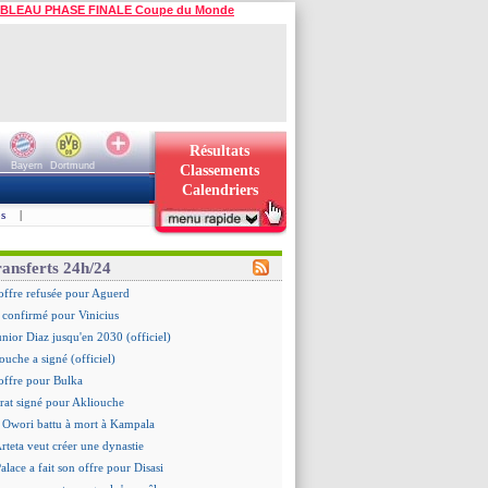
BLEAU PHASE FINALE Coupe du Monde
Résultats
Bayern
Dortmund
Classements
Calendriers
s
|
ransferts 24h/24
offre refusée pour Aguerd
st confirmé pour Vinicius
unior Diaz jusqu'en 2030 (officiel)
ouche a signé (officiel)
offre pour Bulka
rat signé pour Akliouche
 Owori battu à mort à Kampala
Arteta veut créer une dynastie
alace a fait son offre pour Disasi