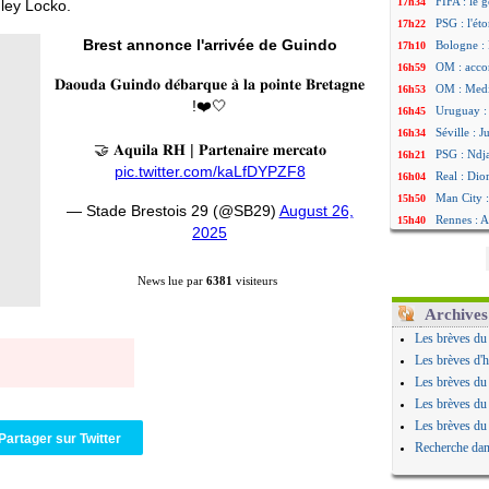
FIFA : le 
17h34
ley Locko.
PSG : l'ét
17h22
Brest annonce l'arrivée de Guindo
Bologne : 
17h10
OM : acco
16h59
𝐃𝐚𝐨𝐮𝐝𝐚 𝐆𝐮𝐢𝐧𝐝𝐨 𝐝𝐞́𝐛𝐚𝐫𝐪𝐮𝐞 𝐚̀ 𝐥𝐚 𝐩𝐨𝐢𝐧𝐭𝐞 𝐁𝐫𝐞𝐭𝐚𝐠𝐧𝐞
OM : Medi
16h53
!❤️🤍
Uruguay : 
16h45
Séville : 
16h34
🤝 𝐀𝐪𝐮𝐢𝐥𝐚 𝐑𝐇 | 𝐏𝐚𝐫𝐭𝐞𝐧𝐚𝐢𝐫𝐞 𝐦𝐞𝐫𝐜𝐚𝐭𝐨
PSG : Ndja
16h21
pic.twitter.com/kaLfDYPZF8
Real : Dio
16h04
Man City :
15h50
— Stade Brestois 29 (@SB29)
August 26,
Rennes : A
15h40
2025
Aston Vill
15h18
OM : une 
15h01
News lue par
6381
visiteurs
Le Havre :
14h46
Trabzonspo
14h25
Archives
Bordeaux 
14h12
Les brèves du
FIFA : Al-
13h51
Les brèves d'h
Fenerbahç
13h29
Les brèves du
Bordeaux :
13h11
Les brèves du
Galatasara
12h46
Les brèves du
Partager sur Twitter
Southampto
12h28
Recherche dan
Real : Vin
12h10
VIDEO : un
11h58