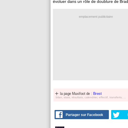
évoluer dans un rôle de doublure de Brad
emplacement publicitaire
la page Maxifoot de :
Brest
bilan, stats, résultats, calendrier, effectif, transferts, ...
Partager sur Facebook