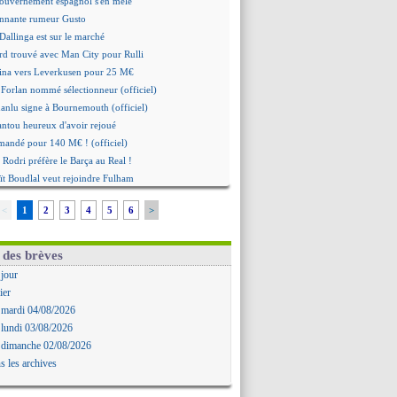
gouvernement espagnol s'en mêle
onnante rumeur Gusto
Dallinga est sur le marché
rd trouvé avec Man City pour Rulli
na vers Leverkusen pour 25 M€
Forlan nommé sélectionneur (officiel)
Juanlu signe à Bournemouth (officiel)
ntou heureux d'avoir rejoué
mandé pour 140 M€ ! (officiel)
 Rodri préfère le Barça au Real !
ït Boudlal veut rejoindre Fulham
a : Liverpool cible aussi Konsa
<
1
2
3
4
5
6
>
approche pour Diatta
 Diaw va signer à Lille
r : Salah a signé ! (officiel)
 des brèves
: les mots de Mavuba
 jour
Khelaïfi président ? Tebas dit non
ier
e : Greenwood savoure son premier but
 mardi 04/08/2026
 Mavuba n'est plus l'entraîneur (off.)
 lundi 03/08/2026
y : Milan rejette 35 M€ pour Leão
 dimanche 02/08/2026
n : D. Traoré prêté au Mans (officiel)
s les archives
icius tout proche de prolonger !
 accueil impressionnant pour Salah !