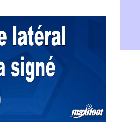
LdC : Fene
05/08
Al-Diriyah 
05/08
Atletico : 
05/08
Amical : p
05/08
VIDEO : le
05/08
CdM 2030 :
05/08
PSG : la c
05/08
Newcastle :
05/08
Real : une 
05/08
Amical : l
05/08
Monaco : Ca
05/08
Atletico : 
05/08
Real : Dio
05/08
Arsenal : H
05/08
Man Utd : B
05/08
Roma : Mol
05/08
Le Havre : 
05/08
Chelsea : 
05/08
Atletico : 
05/08
FIFA : Figo
05/08
Naples : L
05/08
Feyenoord :
05/08
Brest : c'e
05/08