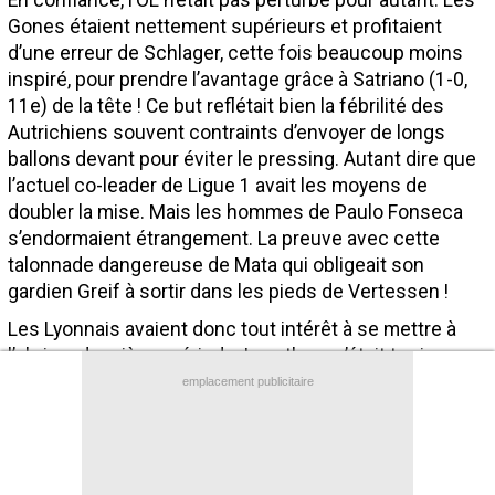
En confiance, l’OL n’était pas perturbé pour autant. Les
Gones étaient nettement supérieurs et profitaient
Contact / Signaler un bug
d’une erreur de Schlager, cette fois beaucoup moins
Recrutement Maxifoot
inspiré, pour prendre l’avantage grâce à Satriano (1-0,
11e) de la tête ! Ce but reflétait bien la fébrilité des
Mentions légales
Autrichiens souvent contraints d’envoyer de longs
site web Maxifoot.fr
ballons devant pour éviter le pressing. Autant dire que
l’actuel co-leader de Ligue 1 avait les moyens de
doubler la mise. Mais les hommes de Paulo Fonseca
s’endormaient étrangement. La preuve avec cette
talonnade dangereuse de Mata qui obligeait son
gardien Greif à sortir dans les pieds de Vertessen !
Les Lyonnais avaient donc tout intérêt à se mettre à
l’abri en deuxième période. Le rythme n’était toujours
pas intense au retour des vestiaires. Mais l’OL finissait
emplacement publicitaire
par réussir le break grâce à Kluivert (2-0, 57e) sur une
deuxième passe décisive d’un très bon Karabec ! Le
plus dur était fait pour Lyon, moins offensif au fil des
minutes, d’où les occasions autrichiennes toutes