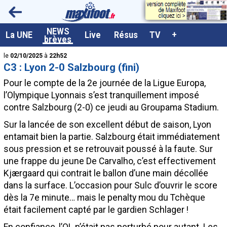
<
NEWS
A la UNE
La UNE
Live
Résus
TV
+
brèves
Dernières brèves
le
02/10/2025
à
22h52
C3 : Lyon 2-0 Salzbourg (fini)
Live / Matchs en direct
Pour le compte de la 2e journée de la Ligue Europa,
Résultats et Classements
l’Olympique Lyonnais s’est tranquillement imposé
contre Salzbourg (2-0) ce jeudi au Groupama Stadium.
Class. buteurs européens
Sur la lancée de son excellent début de saison, Lyon
Programme TV foot
entamait bien la partie. Salzbourg était immédiatement
Vidéos
sous pression et se retrouvait poussé à la faute. Sur
une frappe du jeune De Carvalho, c’est effectivement
Sondages
Kjærgaard qui contrait le ballon d’une main décollée
Tableau transferts L1
dans la surface. L’occasion pour Sulc d’ouvrir le score
dès la 7e minute… mais le penalty mou du Tchèque
Taille de la police
était facilement capté par le gardien Schlager !
Paramètrages / Options