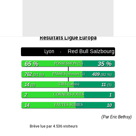
neutralisées par le gardien Greif. C’est donc un
nouveau clean sheet et une victoire de plus en faveur
des Gones, bien lancés dans la compétition avec 6
points sur 6.
Résultats Ligue Europa
Lyon
Red Bull Salzbourg
-
65 %
35 %
POSSESSION
(%)
PASSES
762
(réussies %)
409
(91 %)
(82 %)
TIRS
14
(cadrés)
11
(6)
(5)
CORNERS JOUES
2
1
FAUTES SUBIES
14
10
(Par Eric Bethsy)
Brève lue par 4.536 visiteurs