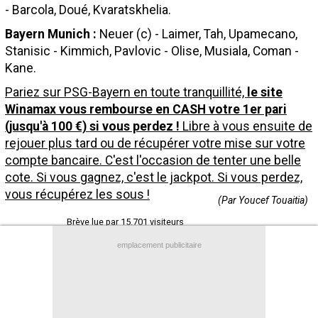
- Barcola, Doué, Kvaratskhelia.
Contact / Signaler un bug
Bayern Munich :
Neuer (c) - Laimer, Tah, Upamecano,
Recrutement Maxifoot
Stanisic - Kimmich, Pavlovic - Olise, Musiala, Coman -
Kane.
Mentions légales
Pariez sur PSG-Bayern en toute tranquillité,
le site
site web Maxifoot.fr
Winamax vous rembourse en CASH votre 1er pari
(jusqu'à 100 €) si vous perdez !
Libre à vous ensuite de
rejouer plus tard ou de récupérer votre mise sur votre
compte bancaire. C'est l'occasion de tenter une belle
cote. Si vous gagnez, c'est le jackpot. Si vous perdez,
vous récupérez les sous !
(Par Youcef Touaitia)
Brève lue par 15.701 visiteurs
emplacement publicitaire
+
de BREVES et stats pour
Paris SG