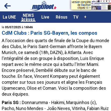
<
NEWS
A la UNE
La UNE
Live
Résus
TV
+
brèves
Dernières brèves
le
05/07/2025
à
16h46
CdM Clubs : Paris SG-Bayern, les compos
Live / Matchs en direct
A l'occasion des quarts de finale de la Coupe du monde
Résultats et Classements
des Clubs, le Paris Saint-Germain affronte le Bayern
Munich, ce samedi (18h, DAZN), à Atlanta. Avec
Class. buteurs européens
l'intégralité de son groupe à disposition, Luis Enrique
Programme TV foot
repart avec le même onze qui a battu l'Inter Miami.
Encore préservé, Dembélé débute sur le banc de
Vidéos
touche. En face, Vincent Kompany peut également
Sondages
compter sur tous ses joueurs et aligne les Français
Upamecano, Olise et Coman. Voici la composition des
Tableau transferts L1
deux équipes.
Taille de la police
Paris SG :
Donnarumma - Hakimi, Marquinhos (c),
Paramètrages / Options
Pacho, Nuno Mendes - João Neves, Vitinha, Fabian Ruiz