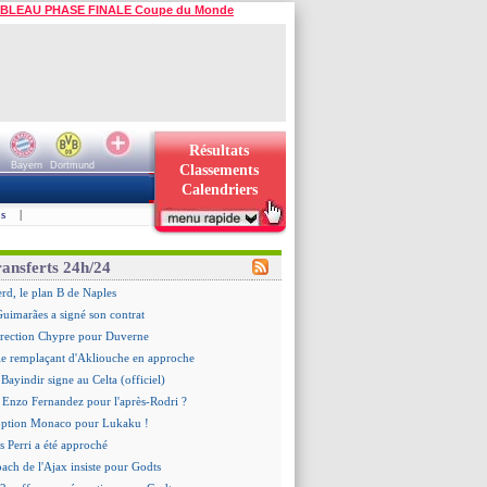
BLEAU PHASE FINALE Coupe du Monde
Résultats
Bayern
Dortmund
Classements
Calendriers
s
|
ransferts 24h/24
d, le plan B de Naples
Guimarães a signé son contrat
irection Chypre pour Duverne
le remplaçant d'Akliouche en approche
Bayindir signe au Celta (officiel)
 Enzo Fernandez pour l'après-Rodri ?
'option Monaco pour Lukaku !
 Perri a été approché
oach de l'Ajax insiste pour Godts