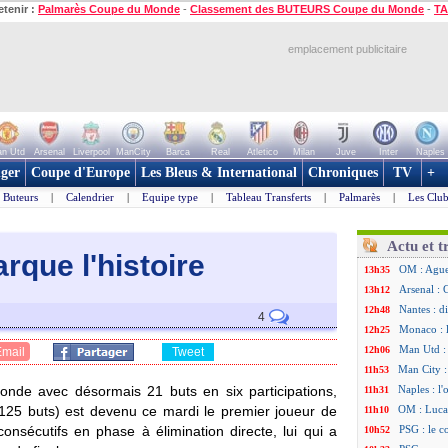
etenir :
Palmarès Coupe du Monde
-
Classement des BUTEURS Coupe du Monde
-
TA
emplacement publicitaire
n Utd
Arsenal
Liverpool
ManCity
Barca
Real
Atletico
Milan
Juve
Inter
Naples
ger
Coupe d'Europe
Les Bleus & International
Chroniques
TV
+
Buteurs
|
Calendrier
|
Equipe type
|
Tableau Transferts
|
Palmarès
|
Les Club
Actu et t
rque l'histoire
OM : Aguer
13h35
Arsenal : 
13h12
Nantes : d
12h48
4
Monaco : 
12h25
Man Utd : 
12h06
Email
Tweet
Man City :
11h53
nde avec désormais 21 buts en six participations,
Naples : l
11h31
 125 buts) est devenu ce mardi le premier joueur de
OM : Lucas
11h10
consécutifs en phase à élimination directe, lui qui a
PSG : le c
10h52