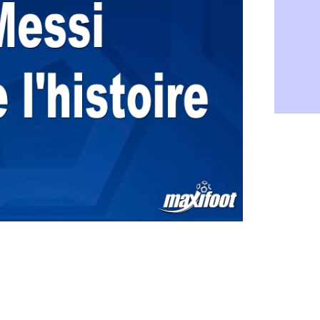
Aston Villa
06/08
OM : une a
06/08
Le Havre : 
06/08
Trabzonspor
06/08
Bordeaux :
06/08
FIFA : Al-K
06/08
Fenerbahçe
06/08
Bordeaux : 
06/08
Galatasara
06/08
Southampto
06/08
Real : Vini
06/08
VIDEO : un
06/08
Real : Dio
06/08
Real : Rodr
06/08
PSG : Aklio
06/08
Médias : la
06/08
PSG : pas d
06/08
Real : ça s
06/08
Barça : Fe
06/08
FIFA : des 
06/08
Abha : c'est
06/08
Real : rép
06/08
Arsenal : N
06/08