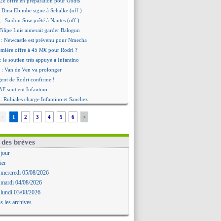
2e offre en préparation pour Godts
: Dina Ebimbe signe à Schalke (off.)
 : Saïdou Sow prêté à Nantes (off.)
ilipe Luis aimerait garder Balogun
: Newcastle est prévenu pour Nmecha
emière offre à 45 M€ pour Rodri ?
: le soutien très appuyé à Infantino
 : Van de Ven va prolonger
agent de Rodri confirme !
AF soutient Infantino
 Rubiales charge Infantino et Sanchez
bolo a des pistes alléchantes
<
1
2
3
4
5
6
>
re : Renard affiche ses ambitions
aise confirme pour Aït Boudlal
 Trafford à Leeds pour 47 M€ (off.)
 des brèves
irkzee vers la Juventus ?
 jour
onaco s'impose contre Getafe
ier
r Zakarian et sa relation avec Kita
 mercredi 05/08/2026
b prêt à libérer Kondogbia ?
 mardi 04/08/2026
e message touchant d'Akliouche
 lundi 03/08/2026
as en remet une couche
s les archives
FA maintient la pression
s encense Luis Enrique