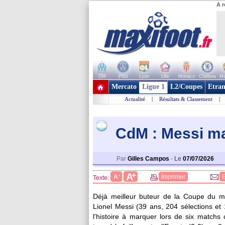
A r
OM
PSG
Lyon
Lille
Monaco
Chelsea
Ma
+ de clubs
Mercato
Ligue 1
L2/Coupes
Etran
Actualité
|
Résultats & Classement
|
CdM : Messi ma
Par
Gilles Campos
-
Le
07/07/2026
+
A
-
A
Imprimer
Texte:
Déjà meilleur buteur de la Coupe du mo
Lionel Messi (39 ans, 204 sélections et
l'histoire à marquer lors de six matchs 