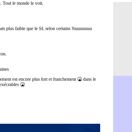
Real : Vini
06/08
Lyon : Man
06/08
OM : une o
06/08
Real : c'es
06/08
Troyes : Ju
06/08
PSG : Aklio
06/08
OM : une o
06/08
PSG : cont
06/08
Ouganda : 
06/08
Arsenal : A
06/08
Chelsea : P
06/08
FIFA : le 
06/08
PSG : l'ét
06/08
Bologne : D
06/08
OM : accor
06/08
OM : Medi
06/08
Uruguay : 
06/08
Séville : J
06/08
PSG : Ndja
06/08
Real : Dio
06/08
Man City : 
06/08
Rennes : A
06/08