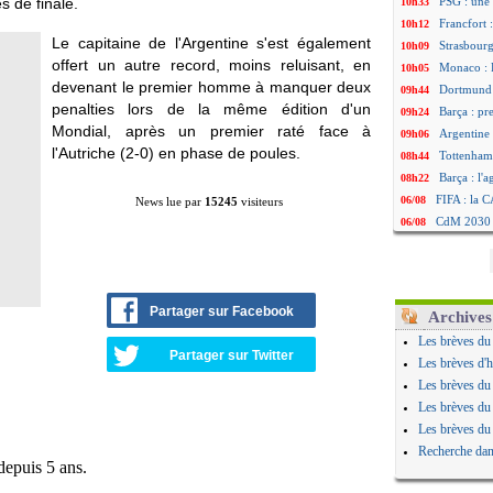
es de finale.
PSG : une 
10h33
Francfort 
10h12
Le capitaine de l'Argentine s'est également
Strasbourg
10h09
offert un autre record, moins reluisant, en
Monaco : F
10h05
devenant le premier homme à manquer deux
Dortmund 
09h44
penalties lors de la même édition d'un
Barça : pr
09h24
Mondial, après un premier raté face à
Argentine 
09h06
l'Autriche (2-0) en phase de poules.
Tottenham
08h44
Barça : l'
08h22
FIFA : la C
06/08
News lue par
15245
visiteurs
CdM 2030 :
06/08
Rennes : Em
06/08
Côte d'Ivoi
06/08
Rennes : H
06/08
Man City :
Partager sur Facebook
06/08
Archives
Man Utd : Z
06/08
Les brèves du
Amical : M
Partager sur Twitter
06/08
Les brèves d'h
Nantes : De
06/08
Les brèves du
OM : le clu
06/08
Les brèves du
Monaco : l
06/08
Les brèves du
FIFA : Teb
06/08
Recherche dan
FIFA : l'UE
06/08
PSG : Teba
06/08