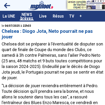
<
NEWS
A la UNE
La UNE
Live
Résus
TV
+
brèves
Dernières brèves
le
04/07/2025
à
22h03
Chelsea : Diogo Jota, Neto pourrait ne pas
Live / Matchs en direct
jouer
Résultats et Classements
Chelsea doit se préparer à l'éventualité de disputer son
quart de finale de Coupe du monde des Clubs, ce
Class. buteurs européens
samedi à 3h contre Palmeiras, sans l'ailier Pedro
Neto
Programme TV foot
(25 ans, 48 matchs et 9 buts toutes compétitions pour
la saison 2024-2025). Endeuillé par le décès de Diogo
Vidéos
Jota jeudi, le Portugais pourrait ne pas se sentir en état
Sondages
de jouer.
Tableau transferts L1
"La décision de jouer reviendra entièrement à Pedro.
Toute décision qu’il prendra sera la bonne, et nous
Taille de la police
allons le soutenir dans tous les cas", a rassuré
Paramètrages / Options
l'entraîneur des Blues Enzo Maresca, ce vendredi en