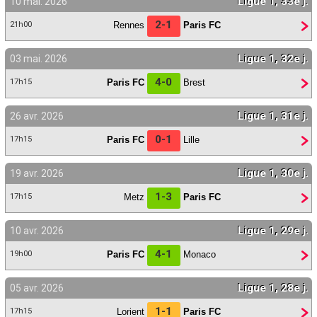
Ligue 1, 33e j.
10 mai. 2026
Contact / Signaler un bug
2-1
Rennes
Paris FC
21h00
Recrutement Maxifoot
Ligue 1, 32e j.
03 mai. 2026
Mentions légales
4-0
Paris FC
Brest
17h15
site web Maxifoot.fr
Ligue 1, 31e j.
26 avr. 2026
0-1
Paris FC
Lille
17h15
Ligue 1, 30e j.
19 avr. 2026
1-3
Metz
Paris FC
17h15
Ligue 1, 29e j.
10 avr. 2026
4-1
Paris FC
Monaco
19h00
Ligue 1, 28e j.
05 avr. 2026
1-1
Lorient
Paris FC
17h15