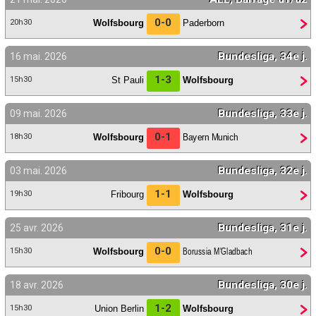
Contact / Signaler un bug
0-0
Wolfsbourg
Paderborn
20h30
Recrutement Maxifoot
Bundesliga, 34e j.
16 mai. 2026
Mentions légales
1-3
St Pauli
Wolfsbourg
15h30
site web Maxifoot.fr
Bundesliga, 33e j.
09 mai. 2026
0-1
Wolfsbourg
Bayern Munich
18h30
Bundesliga, 32e j.
03 mai. 2026
1-1
Fribourg
Wolfsbourg
19h30
Bundesliga, 31e j.
25 avr. 2026
0-0
Wolfsbourg
Borussia M'Gladbach
15h30
Bundesliga, 30e j.
18 avr. 2026
1-2
Union Berlin
Wolfsbourg
15h30