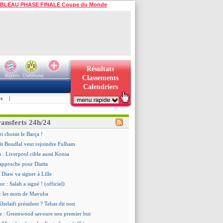
BLEAU PHASE FINALE Coupe du Monde
Résultats
Bayern
Dortmund
Classements
Calendriers
s
|
ransferts 24h/24
i choisit le Barça !
ït Boudlal veut rejoindre Fulham
a : Liverpool cible aussi Konsa
approche pour Diatta
 Diaw va signer à Lille
r : Salah a signé ! (officiel)
: les mots de Mavuba
Khelaïfi président ? Tebas dit non
e : Greenwood savoure son premier but