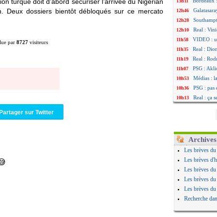
on turque doit d’abord sécuriser l’arrivée du Nigérian
Bordeaux :
13h11
lan. Deux dossiers bientôt débloqués sur ce mercato
Galatasara
12h46
Southampto
12h28
Real : Vin
12h10
VIDEO : un
11h58
lue par
8727
visiteurs
Real : Dio
11h35
Real : Rodr
11h19
PSG : Aklio
11h07
Médias : l
10h53
PSG : pas 
10h36
Real : ça 
10h13
Barça : Fe
09h51
Partager sur Twitter
FIFA : des
09h32
Abha : c'es
09h11
Real : rép
08h57
Archives
Arsenal : 
08h39
Les brèves du
Al-Ahli : 
08h22
Les brèves d'h
PSG : Luis
00h06
Les brèves du
Monaco : P
05/08
Les brèves du
Rennes : Za
05/08
Les brèves du
Rennes : u
05/08
Recherche dan
VIDEO : Th
05/08
Dunkerque 
05/08