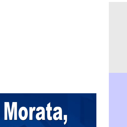
Lyon : Man
05/08
Amical : Ar
05/08
Amical : lo
05/08
Man City :
05/08
LdC : Fene
05/08
Al-Diriyah 
05/08
Atletico : 
05/08
Amical : p
05/08
VIDEO : le
05/08
CdM 2030 :
05/08
PSG : la c
05/08
Newcastle :
05/08
Real : une 
05/08
Amical : l
05/08
Monaco : Ca
05/08
Atletico : 
05/08
Real : Dio
05/08
Arsenal : H
05/08
Man Utd : B
05/08
Roma : Mol
05/08
Le Havre : 
05/08
Chelsea : 
05/08