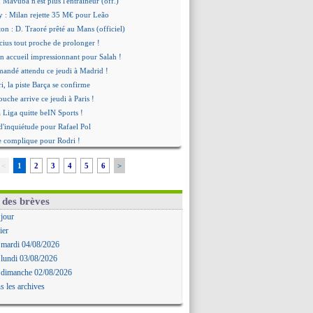
 Mavuba n'est plus l'entraîneur (off.)
y : Milan rejette 35 M€ pour Leão
n : D. Traoré prêté au Mans (officiel)
icius tout proche de prolonger !
 accueil impressionnant pour Salah !
mandé attendu ce jeudi à Madrid !
i, la piste Barça se confirme
uche arrive ce jeudi à Paris !
a Liga quitte beIN Sports !
d'inquiétude pour Rafael Pol
se complique pour Rodri !
rran Torres donne son feu vert au PSG
<
1
2
3
4
5
6
>
 excuses après le projet
t fait pour Fekir (officiel)
onse imminente de Vinicius
 des brèves
Nørgaard transféré à Everton (off.)
 jour
Deschamps a discuté !
ier
 Enrique satisfait malgré tout
 mardi 04/08/2026
ogba pointé du doigt
 lundi 03/08/2026
biri n'est pas fan de la L1
 dimanche 02/08/2026
ne offre de Fulham pour Aït Boudlal
s les archives
omasson et Cresswell réconciliés
: Nzonzi avait des pistes en L1