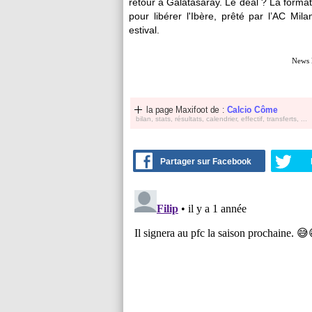
retour à Galatasaray. Le deal ? La formati
pour libérer l'Ibère, prêté par l’AC Mi
estival.
News 
la page Maxifoot de :
Calcio Côme
bilan, stats, résultats, calendrier, effectif, transferts, ...
Partager sur Facebook