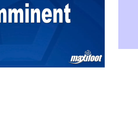
Atletico : 
05/08
FIFA : Figo
05/08
Naples : L
05/08
Feyenoord :
05/08
Brest : c'e
05/08
Amical : la
05/08
Amical : u
05/08
Amical : M
05/08
Inter : 40
05/08
Lille : un 
05/08
Lyon : Fons
05/08
OM : Aguer
05/08
Real : Endr
05/08
Real : ce s
05/08
OM : le ret
05/08
Hull : Tzol
05/08
PSG : Zaba
05/08
Man Utd : 
05/08
Sparta : le
05/08
Bordeaux :
05/08
Leverkusen
05/08
VIDEO : Ne
05/08
Arsenal : c
05/08