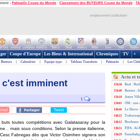
etenir :
Palmarès Coupe du Monde
-
Classement des BUTEURS Coupe du Monde
-
TA
emplacement publicitaire
n Utd
Arsenal
Liverpool
ManCity
Barca
Real
Atletico
Milan
Juve
Inter
Naples
ger
Coupe d'Europe
Les Bleus & International
Chroniques
TV
+
Buteurs
|
Calendrier
|
Equipe type
|
Tableau Transferts
|
Palmarès
|
Les Club
Actu et t
 c'est imminent
Real : Rodr
15h50
Rennes : A
15h40
Aston Vill
15h18
1
OM : une 
15h01
Le Havre :
14h46
Email
Tweet
Trabzonspo
14h25
buts toutes compétitions avec Galatasaray pour la
Bordeaux 
14h12
me... mais sous conditions. Selon la presse italienne,
FIFA : Al-
13h51
de Cesc Fabregas dès que Victor Osimhen signera son
Fenerbahç
13h29