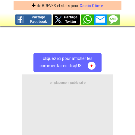
+
de BREVES et stats pour
Calcio Côme
Partage
Partage
Facebook
Twitter
cliquez ici pour afficher les
commentaires disqUS
+
emplacement publicitaire