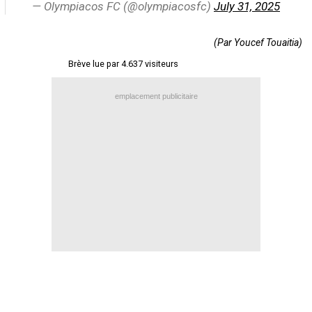
— Olympiacos FC (@olympiacosfc)
July 31, 2025
Contact / Signaler un bug
Recrutement Maxifoot
(Par Youcef Touaitia)
Brève lue par 4.637 visiteurs
Mentions légales
site web Maxifoot.fr
emplacement publicitaire