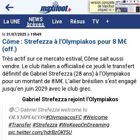
<
NEWS
A la UNE
La UNE
Live
Résus
TV
+
brèves
Dernières brèves
le
31/07/2025
à
19h49
Côme : Strefezza à l'Olympiakos pour 8 M€
Live / Matchs en direct
(off.)
Résultats et Classements
Très actif sur ce mercato estival, Côme sait aussi
vendre. Le club italien a officialisé ce jeudi le transfert
Class. buteurs européens
définitif de Gabriel Strefezza (28 ans) à l'Olympiakos
Programme TV foot
pour un montant de 8 M€. L'ailier brésilien s'est engagé
jusqu'en juin 2029 avec le club grec.
Vidéos
Gabriel Strefezza rejoint l'Olympiakos
Sondages
🔴⚪ Gabriel Strefezza wel​come to
Tableau transferts L1
𝐎𝐋𝐘𝐌𝐏𝐈𝐀𝐂𝐎𝐒!
#OlympiacosFC
#Welcome
Taille de la police
#Transfer
#Strefezza
#WeKeepOnDreaming
pic.twitter.com/hdrBzOKf5U
Paramètrages / Options