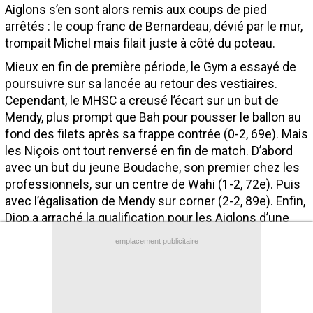
Aiglons s’en sont alors remis aux coups de pied
Contact / Signaler un bug
arrêtés : le coup franc de Bernardeau, dévié par le mur,
Recrutement Maxifoot
trompait Michel mais filait juste à côté du poteau.
Mieux en fin de première période, le Gym a essayé de
Mentions légales
poursuivre sur sa lancée au retour des vestiaires.
site web Maxifoot.fr
Cependant, le MHSC a creusé l’écart sur un but de
Mendy, plus prompt que Bah pour pousser le ballon au
fond des filets après sa frappe contrée (0-2, 69e). Mais
les Niçois ont tout renversé en fin de match. D’abord
avec un but du jeune Boudache, son premier chez les
professionnels, sur un centre de Wahi (1-2, 72e). Puis
avec l’égalisation de Mendy sur corner (2-2, 89e). Enfin,
Diop a arraché la qualification pour les Aiglons d’une
frappe enroulée (3-2, 90e+6). Incroyable !
emplacement publicitaire
Nice
Montpellier
-
65 %
35 %
POSSESSION
(%)