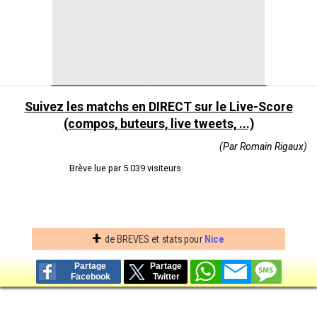
PASSES
616
(réussies %)
326
(87 %)
(77 %)
TIRS
22
(cadrés)
13
(5)
(3)
CORNERS JOUES
7
4
FAUTES SUBIES
13
16
Suivez les matchs en DIRECT sur le Live-Score
(compos, buteurs, live tweets, ...)
(Par Romain Rigaux)
Brève lue par 5.039 visiteurs
+
de BREVES et stats pour
Nice
Partage
Partage
Facebook
Twitter