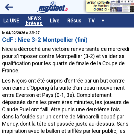
<
NEWS
A la UNE
La UNE
Live
Résus
TV
+
brèves
Dernières brèves
le
04/02/2026
à
22h27
CdF : Nice 3-2 Montpellier (fini)
Live / Matchs en direct
Nice a décroché une victoire renversante ce mercredi
Résultats et Classements
pour s'imposer contre Montpellier (3-2) et valider sa
qualification pour les quarts de finale de la Coupe de
Class. buteurs européens
France.
Programme TV foot
Les Niçois ont été surpris d’entrée par un but contre
Vidéos
son camp d’Oppong à la suite d’un beau mouvement
entre Everson et Pays (0-1, 3e). Complétement
Sondages
dépassés dans les premières minutes, les joueurs de
Tableau transferts L1
Claude Puel ont failli être punis une deuxième fois
dans la foulée sur un centre de Mincarelli coupé par
Taille de la police
Mendy, dont la tête est passée juste au-dessus. Sans
Paramètrages / Options
inspiration avec le ballon et sifflés par leur public, les