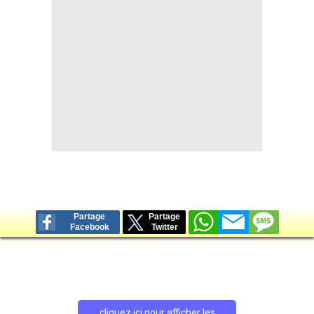
Contact / Signaler un bug
Recrutement Maxifoot
Mentions légales
site web Maxifoot.fr
Partage
Partage
Facebook
Twitter
cliquez ici pour afficher les