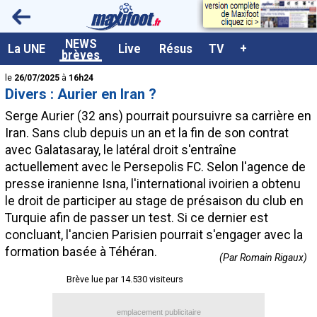
<
NEWS
A la UNE
La UNE
Live
Résus
TV
+
brèves
Dernières brèves
le
26/07/2025
à
16h24
Divers : Aurier en Iran ?
Live / Matchs en direct
Serge Aurier (32 ans) pourrait poursuivre sa carrière en
Résultats et Classements
Iran. Sans club depuis un an et la fin de son contrat
avec Galatasaray, le latéral droit s'entraîne
Class. buteurs européens
actuellement avec le Persepolis FC. Selon l'agence de
Programme TV foot
presse iranienne Isna, l'international ivoirien a obtenu
le droit de participer au stage de présaison du club en
Vidéos
Turquie afin de passer un test. Si ce dernier est
Sondages
concluant, l'ancien Parisien pourrait s'engager avec la
formation basée à Téhéran.
Tableau transferts L1
(Par Romain Rigaux)
Brève lue par 14.530 visiteurs
Taille de la police
Paramètrages / Options
emplacement publicitaire