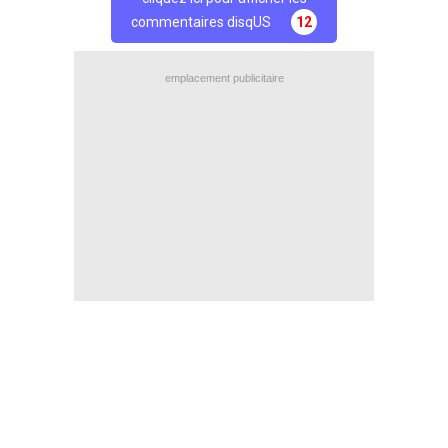
commentaires disqUS
12
emplacement publicitaire
Maxifoot recrute
^ retour en haut de page ^
version web complète