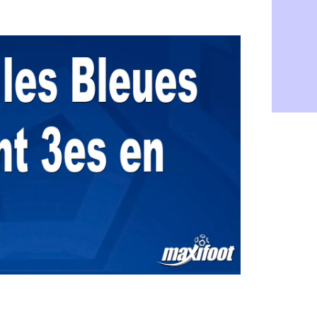
Dortmund :
07/08
Barça : pr
07/08
Argentine :
07/08
Tottenham 
07/08
Barça : l'a
07/08
FIFA : la C
06/08
CdM 2030 :
06/08
Rennes : Em
06/08
Côte d'Ivoi
06/08
Rennes : H
06/08
Man City :
06/08
Man Utd : Z
06/08
Amical : M
06/08
Nantes : De
06/08
OM : le clu
06/08
Monaco : l
06/08
FIFA : Teb
06/08
FIFA : l'UE
06/08
PSG : Teba
06/08
Real : Vini
06/08
Lyon : Man
06/08
OM : une o
06/08
Real : c'es
06/08