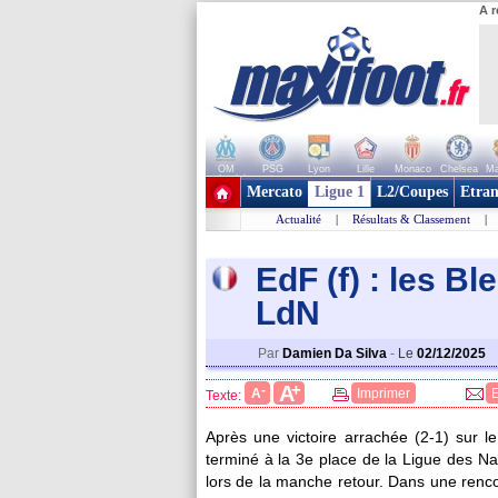
A r
OM
PSG
Lyon
Lille
Monaco
Chelsea
Ma
+ de clubs
Mercato
Ligue 1
L2/Coupes
Etran
Actualité
|
Résultats & Classement
|
EdF (f) : les B
LdN
Par
Damien Da Silva
-
Le
02/12/2025
+
A
-
A
Imprimer
Texte:
Après une victoire arrachée (2-1) sur le 
terminé à la 3e place de la Ligue des N
lors de la manche retour. Dans une renco