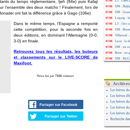
L3 : Caen 
07/08
tants du temps réglementaire, Ijeh (84e) puis Kafaji
OM : Højbj
07/08
sur l'ensemble des deux matchs ! Finalement, lors de
OM : Gouir
07/08
Bonadei ont fait la différence grâce à Gago (106e).
Leipzig : l
07/08
Dans le même temps, l'Espagne a remporté
L3 : 1ère u
07/08
cette compétition, pour la seconde fois en
OM : Benat
07/08
deux éditions, en dominant l'Allemagne (0-0,
Villarreal 
07/08
3-0) en finale.
Lyon : la d
07/08
OM : un no
07/08
Retrouvez tous les résultats, les buteurs
Brest : un
07/08
et classements sur le LIVE-SCORE de
OM : McCo
07/08
Maxifoot.
PSG : 4 re
07/08
Nice : Kevi
07/08
News lue par
7116
visiteurs
L1 : prison
07/08
Leganés : c
07/08
Archives
Atletico : 
07/08
Les brèves du
Monaco : Fi
07/08
Les brèves d'h
Lyon : Mang
07/08
Les brèves du
Partager sur Facebook
PSG : Nsoki
07/08
Les brèves du
Arsenal : N
07/08
Les brèves du
Partager sur Twitter
Real : Mast
07/08
Recherche dan
Man City :
07/08
Rennes : Ha
07/08