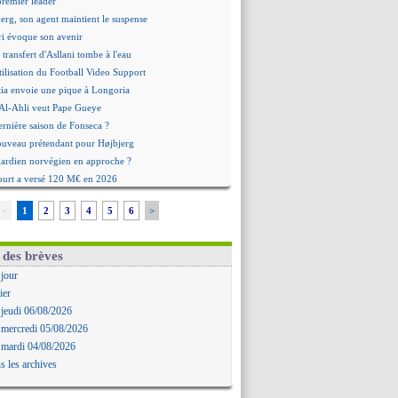
premier leader
erg, son agent maintient le suspense
i évoque son avenir
e transfert d'Asllani tombe à l'eau
tilisation du Football Video Support
ia envoie une pique à Longoria
: Al-Ahli veut Pape Gueye
ernière saison de Fonseca ?
uveau prétendant pour Højbjerg
 gardien norvégien en approche ?
urt a versé 120 M€ en 2026
tours dans le groupe face à Man Utd ?
<
1
2
3
4
5
6
>
n Carlos va partir en Italie
 avec sursis requis contre un arbitre
'est signé pour Luca Zidane (off.)
 des brèves
Ruggeri en route pour Aston Villa
 jour
lipe Luis soutient Biereth
ier
ala prêté à Getafe (officiel)
 jeudi 06/08/2026
 va signer en Croatie
 mercredi 05/08/2026
aples vise Gabriel Jesus
 mardi 04/08/2026
antuono prêté à la Fiorentina (off.)
s les archives
 accord avec le Barça pour Rodri ?
ise a prolongé (officiel)