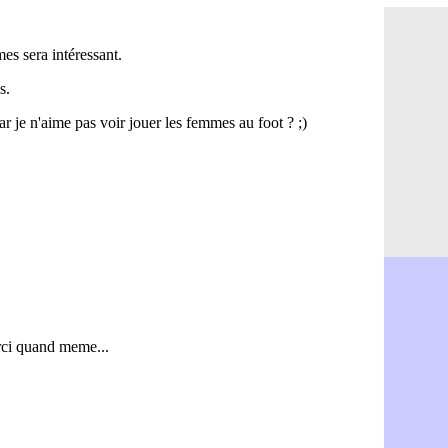
Palace : To
07/08
OM : B. Gen
07/08
TFC : Sion
07/08
PSG : Live
07/08
Norvège : 
07/08
PSG : Mbay
07/08
Monaco : F
07/08
Grenade : 
07/08
Juve : Zheg
07/08
OM : Aguer
07/08
Arsenal : G
07/08
Nantes : d
07/08
Monaco : l
07/08
Man Utd : B
07/08
Man City :
07/08
Naples : l
07/08
OM : Lucas
07/08
PSG : le co
07/08
PSG : une 
07/08
Francfort :
07/08
Strasbourg 
07/08
Monaco : F
07/08