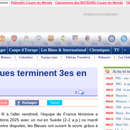
etenir :
Palmarès Coupe du Monde
-
Classement des BUTEURS Coupe du Monde
-
TA
emplacement publicitaire
n Utd
Arsenal
Liverpool
ManCity
Barca
Real
Atletico
Milan
Juve
Inter
Naples
ger
Coupe d'Europe
Les Bleus & International
Chroniques
TV
+
Buteurs
|
Calendrier
|
Equipe type
|
Tableau Transferts
|
Palmarès
|
Les Club
leues terminent 3es en
Actu et t
PSG : une 
11h20
PSG : le g
10h49
OM : le jo
10h32
3
Heracles : 
10h10
Monaco : 
09h49
Email
Tweet
OM : acco
09h35
Barça : Ar
09h08
fil à l'aller vendredi, l'équipe de France féminine a
OM : Côme
08h54
ations 2025 avec un nul en Suède (2-2 a.p.) ce mardi
Man Utd : 
08h32
ntre disputée, les Bleues ont ouvert le score grâce à