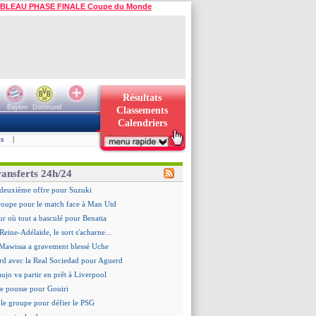
BLEAU PHASE FINALE Coupe du Monde
Résultats
Bayern
Dortmund
Classements
Calendriers
s
|
ransferts 24h/24
deuxième offre pour Suzuki
roupe pour le match face à Man Utd
ur où tout a basculé pour Benatia
Reine-Adélaïde, le sort s'acharne...
Mawissa a gravement blessé Uche
rd avec la Real Sociedad pour Aguerd
aujo va partir en prêt à Liverpool
 pousse pour Gouiri
le groupe pour défier le PSG