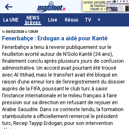
<
NEWS
A la UNE
La UNE
Live
Résus
TV
+
brèves
Dernières brèves
le
04/02/2026
à
12h39
Fenerbahçe : Erdogan a aidé pour Kanté
Live / Matchs en direct
Fenerbahçe a tenu à revenir publiquement sur le
Résultats et Classements
feuilleton avorté autour de N’Golo Kanté (34 ans),
finalement conclu après plusieurs jours de confusion
Class. buteurs européens
administrative. Un accord avait pourtant été trouvé
Programme TV foot
avec Al Ittihad, mais le transfert avait été bloqué en
raison d’une erreur lors de l’enregistrement du dossier
Vidéos
auprès de la FIFA, poussant le club turc à saisir
Sondages
l’instance internationale et le milieu français à faire
pression sur sa direction en refusant de rejouer en
Tableau transferts L1
Arabie Saoudite. Dans ce contexte tendu, la formation
Taille de la police
stambouliote a officiellement remercié le président
turc, Recep Tayyip Erdogan, pour son intervention
Paramètrages / Options