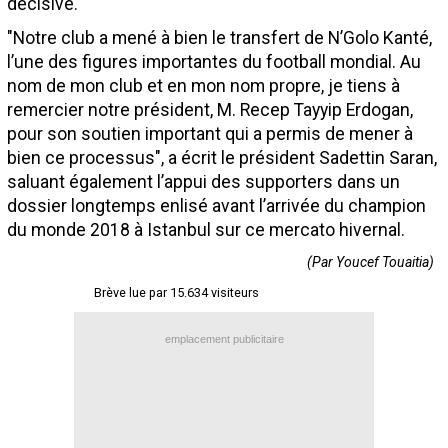
décisive.
Contact / Signaler un bug
"Notre club a mené à bien le transfert de N’Golo Kanté,
Recrutement Maxifoot
l’une des figures importantes du football mondial. Au
nom de mon club et en mon nom propre, je tiens à
Mentions légales
remercier notre président, M. Recep Tayyip Erdogan,
pour son soutien important qui a permis de mener à
site web Maxifoot.fr
bien ce processus", a écrit le président Sadettin Saran,
saluant également l’appui des supporters dans un
dossier longtemps enlisé avant l’arrivée du champion
du monde 2018 à Istanbul sur ce mercato hivernal.
(Par Youcef Touaitia)
Brève lue par 15.634 visiteurs
emplacement publicitaire