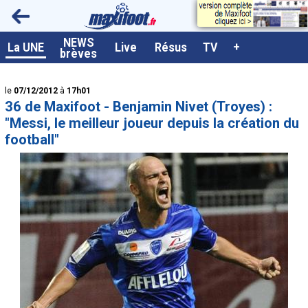
<
NEWS
A la UNE
La UNE
Live
Résus
TV
+
brèves
Dernières brèves
le
07/12/2012
à
17h01
Live / Matchs en direct
36 de Maxifoot - Benjamin Nivet (Troyes) :
Résultats et Classements
"Messi, le meilleur joueur depuis la création du
football"
Class. buteurs européens
Programme TV foot
Vidéos
Sondages
Tableau transferts L1
Taille de la police
Paramètrages / Options