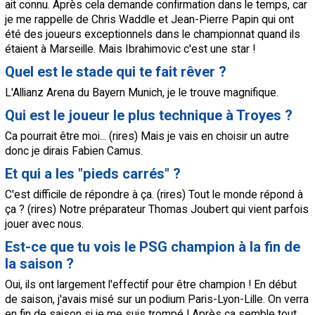
ait connu. Après cela demande confirmation dans le temps, car
je me rappelle de Chris Waddle et Jean-Pierre Papin qui ont
été des joueurs exceptionnels dans le championnat quand ils
étaient à
Marseille
. Mais Ibrahimovic c'est une star !
Quel est le stade qui te fait rêver ?
L'Allianz Arena du Bayern Munich, je le trouve magnifique.
Qui est le joueur le plus technique à Troyes ?
Ca pourrait être moi... (rires) Mais je vais en choisir un autre
donc je dirais Fabien Camus.
Et qui a les "pieds carrés" ?
C'est difficile de répondre à ça. (rires) Tout le monde répond à
ça ? (rires) Notre préparateur Thomas Joubert qui vient parfois
jouer avec nous.
Est-ce que tu vois le
PSG
champion à la fin de
la saison ?
Oui, ils ont largement l'effectif pour être champion ! En début
de saison, j'avais misé sur un podium
Paris
-
Lyon
-
Lille
. On verra
en fin de saison si je me suis trompé ! Après ça semble tout