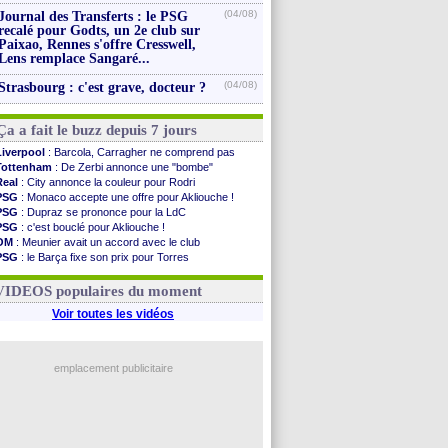
(04/08)
Journal des Transferts : le PSG
recalé pour Godts, un 2e club sur
Paixao, Rennes s'offre Cresswell,
Lens remplace Sangaré...
(04/08)
Strasbourg : c'est grave, docteur ?
Ça a fait le buzz depuis 7 jours
Liverpool
: Barcola, Carragher ne comprend pas
Tottenham
: De Zerbi annonce une "bombe"
Real
: City annonce la couleur pour Rodri
PSG
: Monaco accepte une offre pour Akliouche !
PSG
: Dupraz se prononce pour la LdC
PSG
: c'est bouclé pour Akliouche !
OM
: Meunier avait un accord avec le club
PSG
: le Barça fixe son prix pour Torres
OM
: accord de principe entre Rulli et Man City
Barça
: Torres souhaite rejoindre le PSG !
VIDEOS populaires du moment
Voir toutes les vidéos
emplacement publicitaire