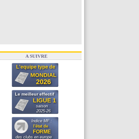
A SUIVRE
L'equipe type de
MONDIAL
2026
Le meilleur effectif
LIGUE 1
saison
2025-26
Indice MF :
l'état de
FORME
des clubs en europe