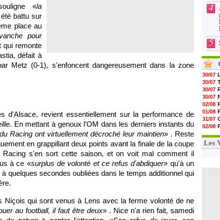
4
souligne «
la
été battu sur
3ème place au
evanche pour
5
t qui remonte
stia
, défait à
 par
Metz
(0-1), s'enfoncent dangereusement dans la zone
30/07
30/07
30/07
30/07
02/08
01/08
es d'Alsace, revient essentiellement sur la performance de
31/07
ille
. En mettant à genoux
l'OM
dans les derniers instants du
02/08
 du Racing ont virtuellement décroché leur maintien
» . Reste
30/07
01/08
Les 
ement en grappillant deux points avant la finale de la coupe
e Racing s'en sort cette saison, et on voit mal comment il
lus à ce «
surplus de volonté et ce refus d'abdiquer
» qu'à un
ou à quelques secondes oubliées dans le temps additionnel qui
ère.
es Niçois qui sont venus à
Lens
avec la ferme volonté de ne
uer au football, il faut être deux
» .
Nice
n'a rien fait, samedi