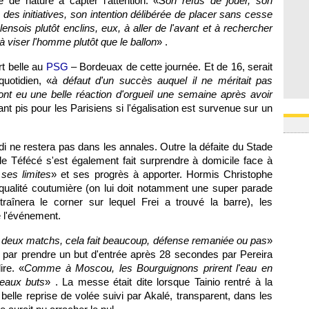
 de nature à capter l'attention. «
Son refus de jouer, son
des initiatives, son intention délibérée de placer sans cesse
nsois plutôt enclins, eux, à aller de l'avant et à rechercher
à viser l'homme plutôt que le ballon
» .
rt belle au
PSG
– Bordeuax de cette journée. Et de 16, serait
uotidien, «
à défaut d'un succès auquel il ne méritait pas
ont eu une belle réaction d'orgueil une semaine après avoir
tant pis pour les Parisiens si l'égalisation est survenue sur un
di ne restera pas dans les annales. Outre la défaite du Stade
le Téfécé s'est également fait surprendre à domicile face à
ses limites
» et ses progrès à apporter. Hormis Christophe
qualité coutumière (on lui doit notamment une super parade
raînera le corner sur lequel Frei a trouvé la barre), les
e l'événement.
n deux matchs, cela fait beaucoup, défense remaniée ou pas
»
r prendre un but d'entrée après 28 secondes par Pereira
ire. «
Comme à Moscou, les Bourguignons prirent l'eau en
eaux buts
» . La messe était dite lorsque Tainio rentré à la
 belle reprise de volée suivi par Akalé, transparent, dans les