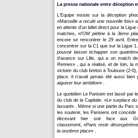
La presse nationale entre déception 
L'Equipe insiste sur la déception ph
«
Marseille
a reculé une nouvelle fois
» a
en attente d'un billet direct pour la Lig
matches, «
l'OM
piétine à la 3ème pla
encore se rencontrer le 29 avril. En
concentrer sur la C1 que sur la Ligue 1. I
pouvoir laisser échapper son quatrième
d'avance sur
Lille
, qui a un match de 
Rennes
» , qui a réalisé, et de loin, l
victoire du club breton à
Toulouse
(2-0),
place. Il n'avait jamais été aussi bien
aiguiser leur ambition
» .
Le quotidien Le Parisien est lassé par l
du club de la Capitale. «
Le surplace d
lassant
» . Même si une partie du Parc s
les soutenir, les Parisiens ont concédé
décevant hier soir face aux Gi
classement, «
Paris
reste désespéréme
la onzième place
» .