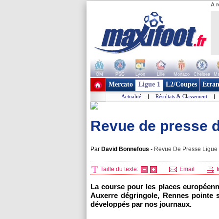
A r
OM
PSG
Lyon
Lille
Monaco
Chelsea
Ma
+ de clubs
Mercato
Ligue 1
L2/Coupes
Etran
Actualité
|
Résultats & Classement
|
Revue de presse d
Par
David Bonnefous
-
Revue De Presse Ligue 1
Taille du texte:
Email
I
La course pour les places européenn
Auxerre
dégringole,
Rennes
pointe 
développés par nos journaux.