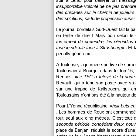
soir à
Lens
, pour délivrer un message
insupportable volonté de ne pas prendre 
des chicanes sur le chemin de joueurs le
des solutions, sa forte propension aussi 
Le journal bordelais Sud-Ouest fait la pa
on tenté de dire ! Mais bon selon le q
forcément de prétendre, les Girondins 
frisé le ridicule face à
Strasbourg
» . Et 
penalty généreux.
A
Toulouse
, la journée sportive de same
Toulousain à Bourgoin dans le Top 16, 
Rennes
. «
Le TFC a tutoyé de la sorte 
Revault, qui a tenu son poste avec sa 
sur une frappe de Kallstroem, qui ent
Toulousains n'ont pas été à la hauteur d
Pour L'Yonne républicaine, «
huit buts e
. Les hommes de Roux ont commencé pa
tout seul aux cinq mètres. C'est tout d
seconde période concédant deux nouv
place de Benjani réduisit le score d'une