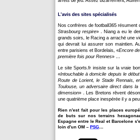
arrêts de jeu. Assez bizarrement,
Auxer
L'avis des sites spécialisés
Nos confrères de football365 résument 
Strasbourg
respire
» . Niang a eu le de
grands soirs, le Racing a arraché une v
qui devrait lui assurer son maintien. Au
entre parisiens et Bordelais, «
Encore de
première fois pour
Rennes
» …
Le site Sports.fr insiste sur la vraie b
«
Intouchable à domicile depuis le début
Route de Lorient, le Stade Rennais, e
Toulouse
, un adversaire direct dans la
dimension
» . Les Bretons rêvent désor
une quatrième place inespérée il y a pe
Rien n'est fait pour les places eur
de buts sur nos terrains hexagon
Espagne entre le Real et Barcelone s'
loin d'un
OM
–
PSG
…