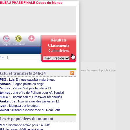
BLEAU PHASE FINALE Coupe du Monde
Résultats
Bayern
Dortmund
Classements
Calendriers
ubs
|
emplacement publicitaire
Actu et transferts 24h/24
PSG
: Luis Enrique satisfait malgré tout
Monaco
: Pogba pointé du doigt
Rennes
: Zabiri n'est pas fan de la L1
Rennes
: une offre de Fulham pour Aït Boudlal
VIDEO
: Thomasson et Cresswell réconciliés
Dunkerque
: Nzonzi avait des pistes en L1
Lyon
: Mangala sur le départ
Amical
: Arsenal s'incline face au Real Betis
Amical
: lourde défaite pour le PSG
Les + populaires du moment
Man City
: Maresca flou pour Reijnders
LdC
: Fenerbahçe prend une belle option
Real
: Diomandé arrive pour 140 M€ !
Al-Diriyah
: Mbemba arrive libre (officiel)
OM
: le retour d'Adidas est acté