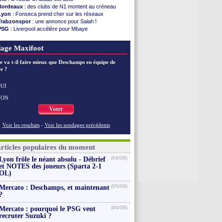
Atletico
: le plan d'Alvarez à son retour
Bordeaux
: des clubs de N1 montent au créneau
Amical
: premier succès pour Brest
Lyon
: Fonseca prend cher sur les réseaux
VIDEO
: le joli but de Greenwood avec le Fener !
Trabzonspor
: une annonce pour Salah !
CdM 2030
: une promesse d'Infantino au Maroc ...
PSG
: Liverpool accélère pour Mbaye
PSG
: la compo pour le premier match amical
EdF
: Infantino complimente Mbappé
Newcastle
: Jaissle est le nouveau coach (off.)
Nice
: 3 joueurs écartés du groupe pro
age Maxifoot
Real
: une nouvelle offre pour Vinicius
Amical
: l'OM domine Al-Shahaniya
e va t-il faire mieux que Deschamps en équipe de
Monaco
: Cabral a prolongé (officiel)
e ?
Atletico
: Molina va signer à la Roma
Real
: Diomandé arrive pour 140 M€ !
Arsenal
: Havertz en veut encore plus
UI
Voir les brèves précédentes
NON
Voter
Voir les resultats
-
Voir les sondages précédents
articles populaires du moment
(04/08)
Lyon frôle le néant absolu - Débrief
et NOTES des joueurs (Sparta 2-1
OL)
(05/08)
Mercato : Deschamps, et maintenant
?
(04/08)
Mercato : pourquoi le PSG veut
recruter Suzuki ?