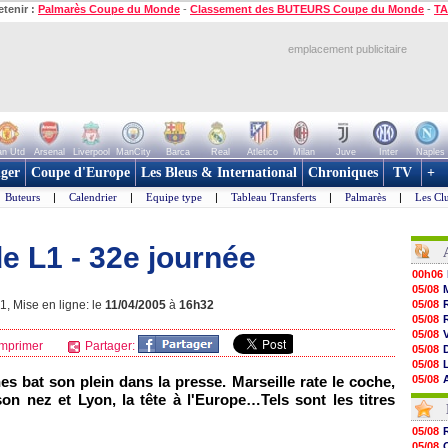
etenir :
Palmarès Coupe du Monde
-
Classement des BUTEURS Coupe du Monde
-
TA
emplacement publicitaire
n Utd
Arsenal
Liverpool
ManCity
Barca
Real
Atletico
Milan
Juve
Inter
Naples
ger
Coupe d'Europe
Les Bleus & International
Chroniques
TV
+
Buteurs
|
Calendrier
|
Equipe type
|
Tableau Transferts
|
Palmarès
|
Les Cl
e L1 - 32e journée
00h06
05/08
, Mise en ligne: le
11/04/2005
à
16h32
05/08
05/08
05/08
mprimer
Partager:
05/08
05/08
es bat son plein dans la presse.
Marseille
rate le coche,
05/08
05/08
son nez et
Lyon
, la tête à l'Europe…Tels sont les titres
05/08
05/08
05/08
05/08
05/08