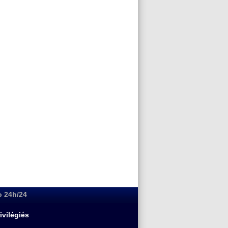
o 24h/24
ivilégiés