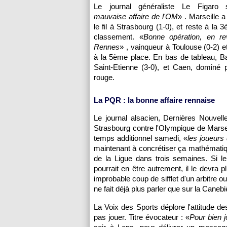
Le journal généraliste Le Figaro 
mauvaise affaire de
l'OM
» .
Marseille
a 
le fil à
Strasbourg
(1-0), et reste à la 
classement. «
Bonne opération, en r
Rennes
» , vainqueur à
Toulouse
(0-2) e
à la 5ème place. En bas de tableau,
Ba
Saint-Etienne (3-0), et Caen, dominé
rouge.
La PQR : la bonne affaire rennaise
Le journal alsacien, Dernières Nouvell
Strasbourg
contre
l'Olympique de Marse
temps additionnel samedi, «
les joueurs
maintenant à concrétiser ça mathématiqu
de la Ligue dans trois semaines. Si l
pourrait en être autrement, il le devra p
improbable coup de sifflet d'un arbitre 
ne fait déjà plus parler que sur la Canebi
La Voix des Sports déplore l'attitude d
pas jouer. Titre évocateur : «
Pour bien jo