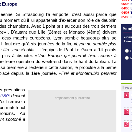
05/08
et Europe
05/08
05/08
04/08
05/08
04/08
océenne. Si
Strasbourg
l'a emporté, c'est aussi parce que
05/08
05/08
u moment où il lui appartenait d'exercer son rôle de dauphin
05/08
04/08
05/08
ue des champions. Avec 1 point pris au cours des trois derniers
04/08
Sond
05/08
ce
» . D'autant que
Lille
(2ème) et
Monaco
(4ème) doivent
05/08
Zidan
tre deux matchs européens,
Lyon
semble beaucoup plus se
05/08
Franc
05/08
l faut dire qu'à six journées de la fin, «
Lyon
ne semble plus
05/08
 titre consécutif
» . L'équipe de Paul Le Guen a 14 points
05/08
O
plus à disputer. «
Une Europe qui pourrait bien sourire à
a meilleure opération du week-end dans le haut du tableau. La
 sa première à l'extérieur cette saison, le propulse à la 5ème
 placé depuis la 1ère journée. «
Frei et Monterrubio peuvent
Les 
es prestations
1
u
PSG
devient
emplacement publicitaire
'est remise à
 un match nul
2
rondins. Au
nt scotché à
3