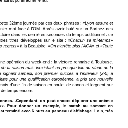
re
aurait pu arracher le nul.
cette 32ème journée par ces deux phrases : «
Lyon
assure et
rnier mot face à
l'OM
. Après avoir buté sur un Barthez des
ictoire dans les dernières secondes du temps additionnel : ce
tres titres développés sur le site : «
Chacun sa mi-temps
»
s regrets
» à la Beaujoire, «
On n'arrête plus l'ACA
» et «
Toute
onne opération du week-end : la victoire rennaise à
Toulouse
.
 de la saison mais inexistant ou presque loin du stade de la
n signant samedi, son premier succès à l'extérieur (2-0) à
 lutte pour une qualification européenne, a pris une nouvelle
mais d'une fin de saison en boulet de canon et lorgnent sur
u de temps encore.
opéennes…Cependant, on peut encore déplorer une anémie
aux. Pour donner un exemple, le match au sommet en
est terminé avec 6 buts au panneau d'affichage. Loin, très