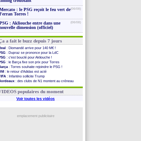
timing troublant
(06/08)
Mercato : le PSG reçoit le feu vert de
Ferran Torres !
(06/08)
PSG : Akliouche entre dans une
nouvelle dimension (officiel)
Ça a fait le buzz depuis 7 jours
Real
: Diomandé arrive pour 140 M€ !
PSG
: Dupraz se prononce pour la LdC
PSG
: c'est bouclé pour Akliouche !
PSG
: le Barça fixe son prix pour Torres
Barça
: Torres souhaite rejoindre le PSG !
OM
: le retour d'Adidas est acté
FIFA
: Infantino sollicite Trump
Bordeaux
: des clubs de N1 montent au créneau
Argentine
: quand Medina recadre... sa mère
Real
: le démenti de Leipzig pour Diomandé
VIDEOS populaires du moment
Voir toutes les vidéos
emplacement publicitaire