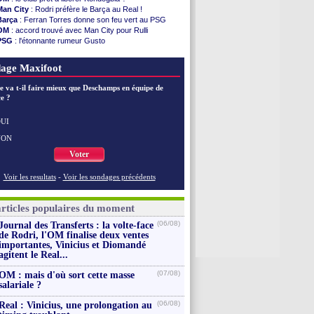
Nice
: Kevin Carlos va partir en Italie
Man City
: Rodri préfère le Barça au Real !
L1
: prison avec sursis requis contre un arbitre
Barça
: Ferran Torres donne son feu vert au PSG
Leganés
: c'est signé pour Luca Zidane (off.)
OM
: accord trouvé avec Man City pour Rulli
Atletico
: Ruggeri en route pour Aston Villa
PSG
: l'étonnante rumeur Gusto
Monaco
: Filipe Luis soutient Biereth
OM
: une offre pour Bulka
Lyon
: Mangala prêté à Getafe (officiel)
Ouganda
: Owori battu à mort à Kampala
age Maxifoot
PSG
: Nsoki va signer en Croatie
Arsenal
: Naples vise Gabriel Jesus
e va t-il faire mieux que Deschamps en équipe de
Real
: Mastantuono prêté à la Fiorentina (off.)
e ?
Man City
: accord avec le Barça pour Rodri ?
Rennes
: Haise a prolongé (officiel)
Palace
: Tomiyasu a convaincu (officiel)
UI
Voir les brèves précédentes
NON
Voter
Voir les resultats
-
Voir les sondages précédents
articles populaires du moment
(06/08)
Journal des Transferts : la volte-face
de Rodri, l'OM finalise deux ventes
importantes, Vinicius et Diomandé
agitent le Real...
(07/08)
OM : mais d'où sort cette masse
salariale ?
(06/08)
Real : Vinicius, une prolongation au