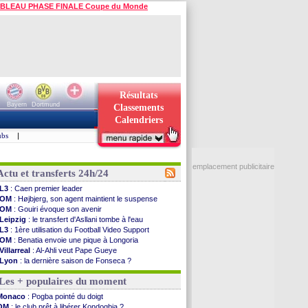
BLEAU PHASE FINALE Coupe du Monde
Résultats
Bayern
Dortmund
Classements
Calendriers
ubs
|
emplacement publicitaire
Actu et transferts 24h/24
L3
: Caen premier leader
OM
: Højbjerg, son agent maintient le suspense
OM
: Gouiri évoque son avenir
Leipzig
: le transfert d'Asllani tombe à l'eau
L3
: 1ère utilisation du Football Video Support
OM
: Benatia envoie une pique à Longoria
Villarreal
: Al-Ahli veut Pape Gueye
Lyon
: la dernière saison de Fonseca ?
OM
: un nouveau prétendant pour Højbjerg
Les + populaires du moment
Brest
: un gardien norvégien en approche ?
OM
: McCourt a versé 120 M€ en 2026
Monaco
: Pogba pointé du doigt
PSG
: 4 retours dans le groupe face à Man Utd ...
OM
: le club prêt à libérer Kondogbia ?