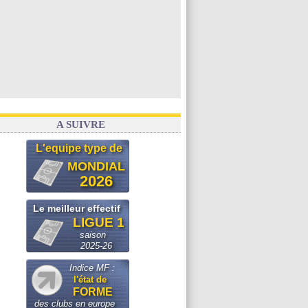
A SUIVRE
L'equipe type de
MONDIAL
2026
Le meilleur effectif
LIGUE 1
saison
2025-26
Indice MF :
l'état de
FORME
des clubs en europe