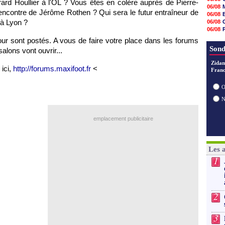
rard Houllier à
l'OL
? Vous êtes en colère auprès de Pierre-
18h48
06/08
18h37
encontre de Jérôme Rothen ? Qui sera le futur entraîneur de
06/08
18h29
 à
Lyon
?
06/08
17h58
06/08
17h46
06/08
ur sont postés. A vous de faire votre place dans les forums
17h32
06/08
Sond
17h16
lons vont ouvrir...
16h59
Zidan
16h37
 ici,
http://forums.maxifoot.fr
<
Franc
16h33
16h27
16h22
O
emplacement publicitaire
Les 
1
2
3