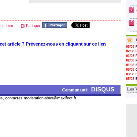
4
5
mprimer
Partager:
et article ? Prévenez-nous en cliquant sur ce lien
05/08
02/08
01/08
02/08
01/08
05/08
03/08
05/08
03/08
DISQUS
03/08
Les 
Communauté
us, contactez
moderation-abus@maxifoot.fr