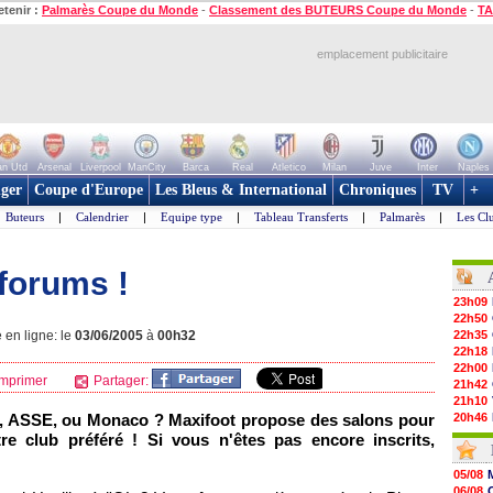
etenir :
Palmarès Coupe du Monde
-
Classement des BUTEURS Coupe du Monde
-
TA
emplacement publicitaire
n Utd
Arsenal
Liverpool
ManCity
Barca
Real
Atletico
Milan
Juve
Inter
Naples
ger
Coupe d'Europe
Les Bleus & International
Chroniques
TV
+
Buteurs
|
Calendrier
|
Equipe type
|
Tableau Transferts
|
Palmarès
|
Les Cl
 forums !
23h09
22h50
 en ligne: le
03/06/2005
à
00h32
22h35
22h18
22h00
mprimer
Partager:
21h42
21h10
, ASSE, ou
Monaco
? Maxifoot propose des salons pour
20h46
20h30
re club préféré ! Si vous n'êtes pas encore inscrits,
20h01
19h18
05/08
19h09
06/08