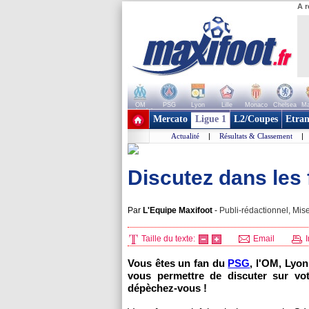
A r
OM
PSG
Lyon
Lille
Monaco
Chelsea
Ma
+ de clubs
Mercato
Ligue 1
L2/Coupes
Etran
Actualité
|
Résultats & Classement
|
Discutez dans les
Par
L'Equipe Maxifoot
-
Publi-rédactionnel, Mise
Taille du texte:
Email
I
Vous êtes un fan du
PSG
,
l'OM
,
Lyon
vous permettre de discuter sur vot
dépèchez-vous !