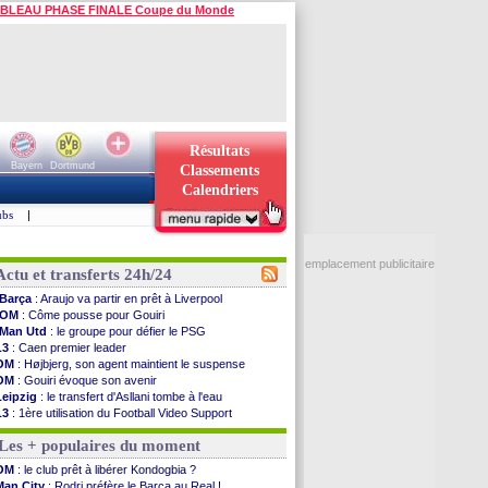
BLEAU PHASE FINALE Coupe du Monde
Résultats
Bayern
Dortmund
Classements
Calendriers
ubs
|
emplacement publicitaire
Actu et transferts 24h/24
Barça
: Araujo va partir en prêt à Liverpool
OM
: Côme pousse pour Gouiri
Man Utd
: le groupe pour défier le PSG
L3
: Caen premier leader
OM
: Højbjerg, son agent maintient le suspense
OM
: Gouiri évoque son avenir
Leipzig
: le transfert d'Asllani tombe à l'eau
L3
: 1ère utilisation du Football Video Support
OM
: Benatia envoie une pique à Longoria
Les + populaires du moment
illarreal
: Al-Ahli veut Pape Gueye
Lyon
: la dernière saison de Fonseca ?
OM
: le club prêt à libérer Kondogbia ?
OM
: un nouveau prétendant pour Højbjerg
Man City
: Rodri préfère le Barça au Real !