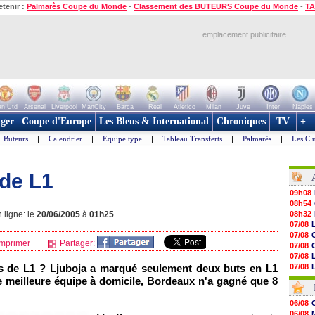
etenir :
Palmarès Coupe du Monde
-
Classement des BUTEURS Coupe du Monde
-
TA
emplacement publicitaire
n Utd
Arsenal
Liverpool
ManCity
Barca
Real
Atletico
Milan
Juve
Inter
Naples
ger
Coupe d'Europe
Les Bleus & International
Chroniques
TV
+
Buteurs
|
Calendrier
|
Equipe type
|
Tableau Transferts
|
Palmarès
|
Les Cl
 de L1
09h08
08h54
 ligne: le
20/06/2005
à
01h25
08h32
07/08
07/08
mprimer
Partager:
07/08
07/08
bs de L1 ? Ljuboja a marqué seulement deux buts en L1
07/08
07/08
meilleure équipe à domicile,
Bordeaux
n'a gagné que 8
07/08
V
07/08
06/08
07/08
06/08