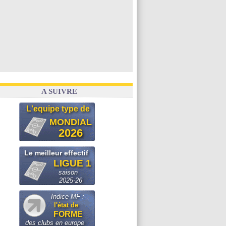
A SUIVRE
L'equipe type de
MONDIAL
2026
Le meilleur effectif
LIGUE 1
saison
2025-26
Indice MF :
l'état de
FORME
des clubs en europe