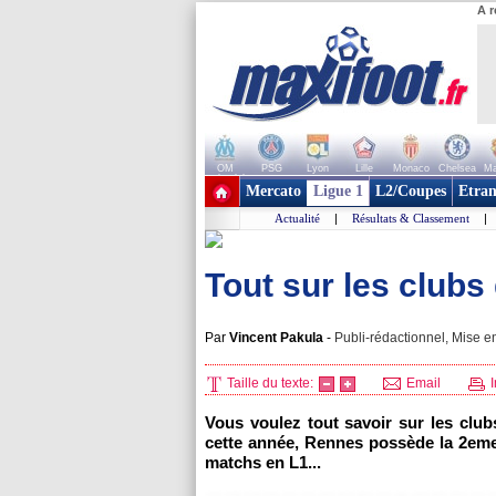
A r
OM
PSG
Lyon
Lille
Monaco
Chelsea
Ma
+ de clubs
Mercato
Ligue 1
L2/Coupes
Etran
Actualité
|
Résultats & Classement
|
Tout sur les clubs
Par
Vincent Pakula
-
Publi-rédactionnel, Mise en
Taille du texte:
Email
I
Vous voulez tout savoir sur les clu
cette année,
Rennes
possède la 2eme 
matchs en L1...