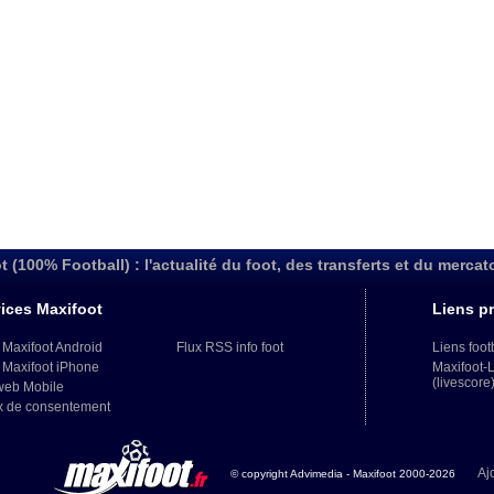
t (100% Football) : l'actualité du foot, des transferts et du mercat
ices Maxifoot
Liens pr
 Maxifoot Android
Flux RSS info foot
Liens foot
 Maxifoot iPhone
Maxifoot-
(livescore
web Mobile
x de consentement
Aj
© copyright Advimedia - Maxifoot 2000-2026