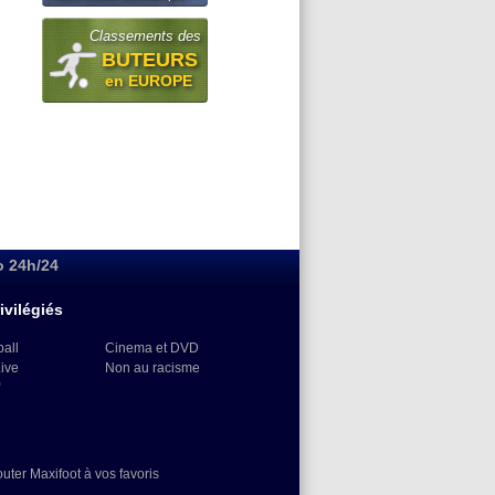
Classements des
BUTEURS
en EUROPE
o 24h/24
ivilégiés
ball
Cinema et DVD
Live
Non au racisme
)
outer Maxifoot à vos favoris