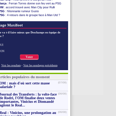
Brest
: un gardien norvégien en approche ?
Barça
: Ferran Torres donne son feu vert au PSG
OM
: McCourt a versé 120 M€ en 2026
OM
: accord trouvé avec Man City pour Rulli
PSG
: 4 retours dans le groupe face à Man Utd ...
PSG
: l'étonnante rumeur Gusto
Nice
: Kevin Carlos va partir en Italie
PSG
: 4 retours dans le groupe face à Man Utd ?
L1
: prison avec sursis requis contre un arbitre
OM
: une offre pour Bulka
Leganés
: c'est signé pour Luca Zidane (off.)
OM
: Lucas Perri a été approché
age Maxifoot
Atletico
: Ruggeri en route pour Aston Villa
Monaco
: Filipe Luis soutient Biereth
e va t-il faire mieux que Deschamps en équipe de
Lyon
: Mangala prêté à Getafe (officiel)
e ?
PSG
: Nsoki va signer en Croatie
Arsenal
: Naples vise Gabriel Jesus
Real
: Mastantuono prêté à la Fiorentina (off.)
UI
Voir les brèves précédentes
NON
Voter
Voir les resultats
-
Voir les sondages précédents
articles populaires du moment
(07/08)
OM : mais d'où sort cette masse
salariale ?
(06/08)
Journal des Transferts : la volte-face
de Rodri, l'OM finalise deux ventes
importantes, Vinicius et Diomandé
agitent le Real...
(06/08)
Real : Vinicius, une prolongation au