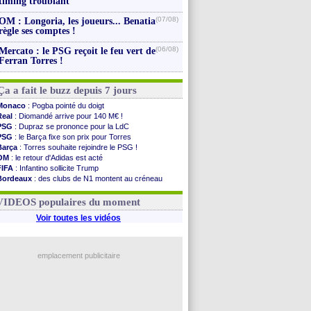
timing troublant
(07/08)
OM : Longoria, les joueurs... Benatia
règle ses comptes !
(06/08)
Mercato : le PSG reçoit le feu vert de
Ferran Torres !
Ça a fait le buzz depuis 7 jours
Monaco
: Pogba pointé du doigt
Real
: Diomandé arrive pour 140 M€ !
PSG
: Dupraz se prononce pour la LdC
PSG
: le Barça fixe son prix pour Torres
Barça
: Torres souhaite rejoindre le PSG !
OM
: le retour d'Adidas est acté
FIFA
: Infantino sollicite Trump
Bordeaux
: des clubs de N1 montent au créneau
Argentine
: quand Medina recadre... sa mère
Real
: le démenti de Leipzig pour Diomandé
VIDEOS populaires du moment
Voir toutes les vidéos
emplacement publicitaire