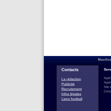
Maxifoo
Serv
Contacts
Appli
La rédaction
Appli
Publicité
Site 
Recrutement
Choi
Infos légales
Liens football