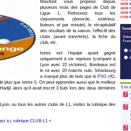
Maxifoot vous propose depuis
07/08
06/08
07/08
plusieurs mois des pages de Club de
06/08
07/08
Ligue 1. Retrouvez tous les
06/08
07/08
07/08
classements (domicile, extérieur,
07/08
06/08
07/08
buteurs et par minute), le récapitulatif
07/08
Sond
07/08
des résultats de la saison, l'effectif des
07/08
clubs (avant transferts), la fiche du
Zidan
07/08
Franc
07/08
club, etc.
07/08
07/08
O
Istres est l'équipe ayant gagné
uniquement à six reprises (comparé à
Lyon
avec 22 victoires),
Bordeaux
est
le roi avec 20 matchs nuls,
Strasbourg
a marqué plus de buts que le
PSG
(42,
de plus que Istres !). On peut apprendre aussi que le meilleur
Les 
Hadji) alors qu'il avait inscrit 3 buts lors des deux dernières
1
Lyon
, ou tous les autres clubs de L1, visitez la rubrique des
2
uez ici, rubrique CLUB-L1 <
3