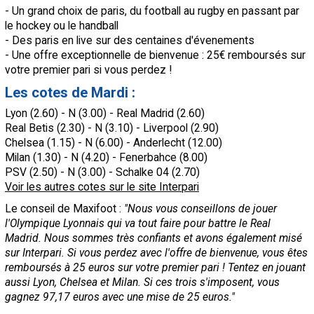
- Un grand choix de
paris
, du football au rugby en passant par
Contact / Signaler un bug
le hockey ou le handball
- Des
paris
en live sur des centaines d'évenements
Recrutement Maxifoot
- Une offre exceptionnelle de bienvenue : 25€ remboursés sur
Mentions légales
votre premier pari si vous perdez !
Les cotes de Mardi :
site web Maxifoot.fr
Lyon
(2.60) - N (3.00) - Real Madrid (2.60)
Real Betis (2.30) - N (3.10) - Liverpool (2.90)
Chelsea (1.15) - N (6.00) - Anderlecht (12.00)
Milan (1.30) - N (4.20) - Fenerbahce (8.00)
PSV (2.50) - N (3.00) - Schalke 04 (2.70)
Voir les autres cotes sur le site Interpari
Le conseil de Maxifoot :
"Nous vous conseillons de jouer
l'Olympique Lyonnais
qui va tout faire pour battre le Real
Madrid. Nous sommes très confiants et avons également misé
sur Interpari. Si vous perdez avec l'offre de bienvenue, vous êtes
remboursés à 25 euros sur votre premier pari ! Tentez en jouant
aussi
Lyon
, Chelsea et Milan. Si ces trois s'imposent, vous
gagnez 97,17 euros avec une mise de 25 euros."