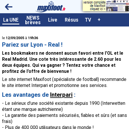
<
NEWS
A la UNE
La UNE
Live
Résus
TV
+
brèves
Dernières brèves
le
12/09/2005
à
19h36
Live / Matchs en direct
Pariez sur Lyon - Real !
Résultats et Classements
Les bookmakers ne donnent aucun favori entre
l'OL
et le
Real Madrid. Une cote très intéressante de 2.60 pour les
Class. buteurs européens
deux équipes. Qui va gagner ? Tentez votre chance et
profitez de l'offre de bienvenue !
Programme TV foot
Le site internet Maxifoot (spécialiste de football) recommande
Vidéos
le site internet Interpari et promotionne ses services.
Sondages
Les avantages de
Interpari
:
- Le sérieux d'une société existante depuis 1990 (Interwetten
Tableau transferts L1
étant une marque autrichienne)
Taille de la police
- La garantie des paiements sécurisés, fiables et sûrs (et sans
frais)
Paramètrages / Options
- Plus de 400 000 utilisateurs dans le monde !