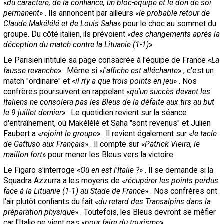
«
du caractère, de la confiance, un bloc-équipe et le don de soi
Contact / Signaler un bug
permanent
» . Ils annoncent par ailleurs «
le probable retour de
Claude Makélélé et de Louis Saha
» pour le choc au sommet du
Recrutement Maxifoot
groupe. Du côté italien, ils prévoient «
des changements après la
déception du match contre la Lituanie (1-1)
» .
Mentions légales
Le Parisien intitule sa page consacrée à l'équipe de France «
La
site web Maxifoot.fr
fausse revanche
» . Même si «
l'affiche est alléchante
» , c'est un
match "ordinaire" et «
il n'y a que trois points en jeu
» . Nos
confrères poursuivent en rappelant «
qu'un succès devant les
Italiens ne consolera pas les Bleus de la défaite aux tirs au but
le 9 juillet dernier
» . Le quotidien revient sur la séance
d'entraînement, où Makélélé et Saha "sont revenus" et Julien
Faubert a «
rejoint le groupe
» . Il revient également sur «
le tacle
de Gattuso aux Français
» . Il compte sur «
Patrick Vieira, le
maillon fort
» pour mener les Bleus vers la victoire.
Le Figaro s'interroge «
Où en est l'Italie ?
» . Il se demande si la
Squadra Azzurra a les moyens de «
récupérer les points perdus
face à la Lituanie (1-1) au Stade de France
» . Nos confrères ont
l'air plutôt confiants du fait «
du retard des Transalpins dans la
préparation physique
» . Toutefois, les Bleus devront se méfier
car l'Italie ne vient pas «
pour faire du tourisme
» .