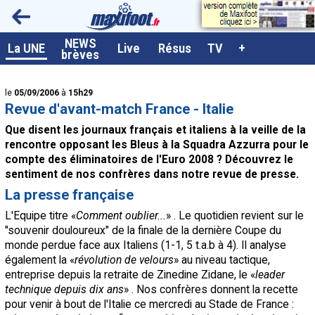
<
NEWS
A la UNE
La UNE
Live
Résus
TV
+
brèves
Dernières brèves
le
05/09/2006
à
15h29
Live / Matchs en direct
Revue d'avant-match France - Italie
Résultats et Classements
Que disent les journaux français et italiens à la veille de la
rencontre opposant les Bleus à la Squadra Azzurra pour le
Class. buteurs européens
compte des éliminatoires de l'Euro 2008 ? Découvrez le
sentiment de nos confrères dans notre revue de presse.
Programme TV foot
La presse française
Vidéos
L'Equipe titre «
Comment oublier...
» . Le quotidien revient sur le
Sondages
"souvenir douloureux" de la finale de la dernière Coupe du
monde perdue face aux Italiens (1-1, 5 t.a.b à 4). Il analyse
Tableau transferts L1
également la «
révolution de velours
» au niveau tactique,
entreprise depuis la retraite de Zinedine Zidane, le «
leader
Taille de la police
technique depuis dix ans
» . Nos confrères donnent la recette
pour venir à bout de l'Italie ce mercredi au Stade de France :
Paramètrages / Options