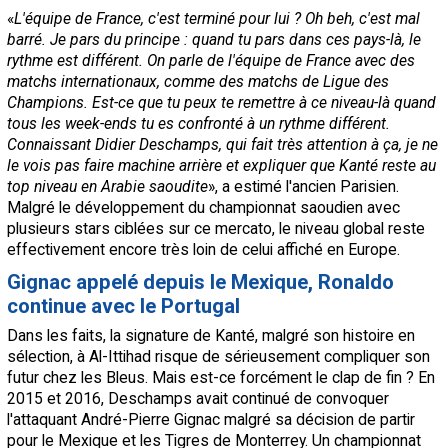
«
L'équipe de France, c'est terminé pour lui ? Oh beh, c'est mal
barré. Je pars du principe : quand tu pars dans ces pays-là, le
rythme est différent. On parle de l'équipe de France avec des
matchs internationaux, comme des matchs de Ligue des
Champions. Est-ce que tu peux te remettre à ce niveau-là quand
tous les week-ends tu es confronté à un rythme différent.
Connaissant Didier Deschamps, qui fait très attention à ça, je ne
le vois pas faire machine arrière et expliquer que Kanté reste au
top niveau en Arabie saoudite
», a estimé l'ancien Parisien.
Malgré le développement du championnat saoudien avec
plusieurs stars ciblées sur ce mercato, le niveau global reste
effectivement encore très loin de celui affiché en Europe.
Gignac appelé depuis le Mexique, Ronaldo
continue avec le Portugal
Dans les faits, la signature de Kanté, malgré son histoire en
sélection, à Al-Ittihad risque de sérieusement compliquer son
futur chez les Bleus. Mais est-ce forcément le clap de fin ? En
2015 et 2016, Deschamps avait continué de convoquer
l'attaquant André-Pierre Gignac malgré sa décision de partir
pour le Mexique et les Tigres de Monterrey. Un championnat