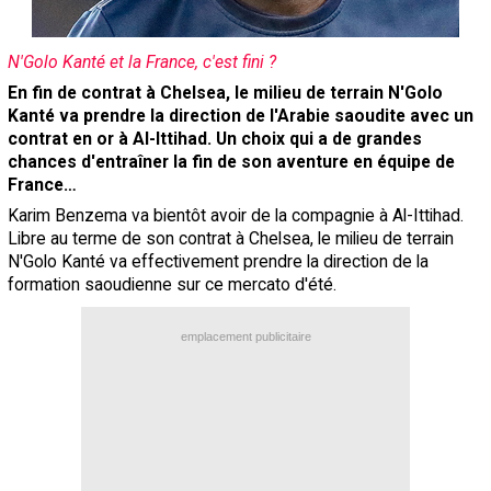
Contact / Signaler un bug
N'Golo Kanté et la France, c'est fini ?
Recrutement Maxifoot
En fin de contrat à Chelsea, le milieu de terrain N'Golo
Mentions légales
Kanté va prendre la direction de l'Arabie saoudite avec un
contrat en or à Al-Ittihad. Un choix qui a de grandes
site web Maxifoot.fr
chances d'entraîner la fin de son aventure en équipe de
France…
Karim Benzema va bientôt avoir de la compagnie à Al-Ittihad.
Libre au terme de son contrat à Chelsea, le milieu de terrain
N'Golo Kanté va effectivement prendre la direction de la
formation saoudienne sur ce mercato d'été.
emplacement publicitaire