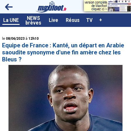
<
NEWS
A la UNE
La UNE
Live
Résus
TV
+
brèves
Dernières brèves
le
08/06/2023
à
12h10
Live / Matchs en direct
Equipe de France : Kanté, un départ en Arabie
Résultats et Classements
saoudite synonyme d'une fin amère chez les
Bleus ?
Class. buteurs européens
Programme TV foot
Vidéos
Sondages
Tableau transferts L1
Taille de la police
Paramètrages / Options