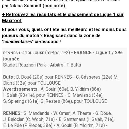
par
Niklas Schmidt (non noté)
.
+ Retrouvez les résultats et le classement de Ligue 1 sur
Maxifoot
Et pour vous, quels ont été les meilleurs et les moins bons
joueurs du match ? Réagissez dans la zone de
"commentaires"
ci-dessous !
(mi-tps: 1-2)
- FRANCE - Ligue 1 / 29e
RENNES
1-2
TOULOUSE
journée
Stade : Roazhon Park - Arbitre : F. Batta
Buts
:
D. Doué
(20e) pour
RENNES
-
C. Cásseres
(22e)
M.
Diarra
(32e) pour
TOULOUSE
Avertissements
:
A. Gouiri
(60e)
,
B. Yildirim
(88e)
,
I. Salah
(90+1e)
, pour
RENNES
-
C. Mawissa
(34e)
,
S. Spierings
(81e)
,
G. Restes
(88e)
, pour
TOULOUSE
RENNES
:
S. Mandanda
-
W. Omari
,
A. Theate
-
G. Doué
,
J. Belocian
(
C. Wooh
, 71e)
-
B. Santamaría
(
I. Salah
, 71e)
,
E. Le Fée
(
F. Rieder
, 38e)
-
A. Gouiri
(
B. Yildirim
, 71e)
-