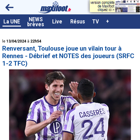
<
NEWS
A la UNE
La UNE
Live
Résus
TV
+
brèves
Dernières brèves
le
13/04/2024
à
22h54
Live / Matchs en direct
Renversant, Toulouse joue un vilain tour à
Résultats et Classements
Rennes - Débrief et NOTES des joueurs (SRFC
1-2 TFC)
Class. buteurs européens
Programme TV foot
Vidéos
Sondages
Tableau transferts L1
Taille de la police
Paramètrages / Options