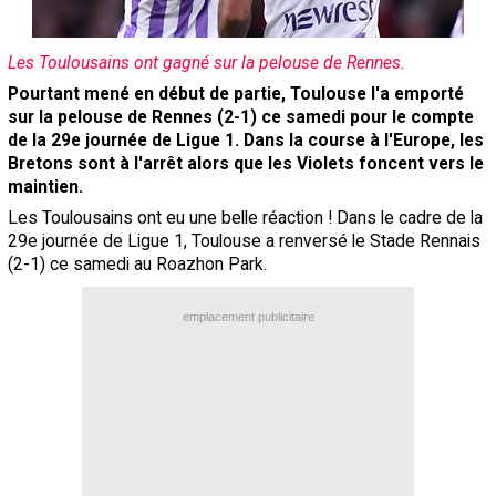
Contact / Signaler un bug
Les Toulousains ont gagné sur la pelouse de Rennes.
Recrutement Maxifoot
Pourtant mené en début de partie, Toulouse l'a emporté
Mentions légales
sur la pelouse de Rennes (2-1) ce samedi pour le compte
de la 29e journée de Ligue 1. Dans la course à l'Europe, les
site web Maxifoot.fr
Bretons sont à l'arrêt alors que les Violets foncent vers le
maintien.
Les Toulousains ont eu une belle réaction ! Dans le cadre de la
29e journée de Ligue 1, Toulouse a renversé le Stade Rennais
(2-1) ce samedi au Roazhon Park.
emplacement publicitaire