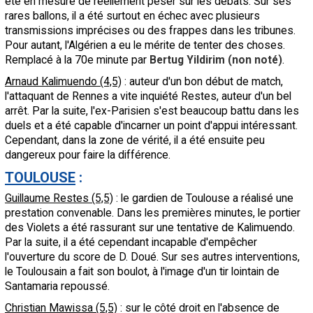
été en mesure de réellement peser sur les débats. Sur ses
rares ballons, il a été surtout en échec avec plusieurs
transmissions imprécises ou des frappes dans les tribunes.
Pour autant, l'Algérien a eu le mérite de tenter des choses.
Remplacé à la 70e minute par
Bertug Yildirim (non noté)
.
Arnaud Kalimuendo (4,5)
: auteur d'un bon début de match,
l'attaquant de Rennes a vite inquiété Restes, auteur d'un bel
arrêt. Par la suite, l'ex-Parisien s'est beaucoup battu dans les
duels et a été capable d'incarner un point d'appui intéressant.
Cependant, dans la zone de vérité, il a été ensuite peu
dangereux pour faire la différence.
TOULOUSE
:
Guillaume Restes (5,5)
: le gardien de Toulouse a réalisé une
prestation convenable. Dans les premières minutes, le portier
des Violets a été rassurant sur une tentative de Kalimuendo.
Par la suite, il a été cependant incapable d'empêcher
l'ouverture du score de D. Doué. Sur ses autres interventions,
le Toulousain a fait son boulot, à l'image d'un tir lointain de
Santamaria repoussé.
Christian Mawissa (5,5)
: sur le côté droit en l'absence de