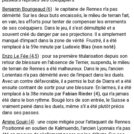
Benjamin Bourigeaud (6)
: le capitaine de Rennes n'a pas
démérité. Sur les deux buts encaissés, le milieu de terrain fait,
en vain, les efforts pour tenter de compenser les errements
de ses coéquipiers. Dans le jeu, il s'est démultiplié et a
souvent créé du danger par ses projections. Il a simplement
manqué d'impact dans la zone de vérité. Frustré, il a été
remplacé à la 59e minute par
Ludovic Blas (non noté)
.
Enzo Le Fée (4,5)
: pour sa première titularisation depuis son
retour de blessure en l'absence de Terrier, suspendu, le milieu
de terrain de Rennes a été malheureux. Dans le jeu, l'ancien
Lorientais n'a pas démérité avec de l'impact dans les duels.
Avec un contre défavorable, il a permis le but de Diarra et a été
ensuite contraint de sortir pour une blessure. En larmes, il a été
remplacé à la 38e minute par
Fabian Rieder (4)
, qui n'a jamais
été dans le bon rythme. Bougé lors de son entrée, le Suisse a
vraiment peiné dans les duels, même s'il a été plutôt précis
dans ses passes.
Amine Gouiri (4)
: une copie mitigée pour l'attaquant de Rennes.
Positionné en soutien de Kalimuendo, l'ancien Lyonnais n'a pas