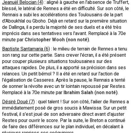
Jeanuël Belocian (4)
: aligné à gauche en l'absence de Truffert,
blessé, le latéral de Rennes a été en difficulté. Sur son côté, le
Rennais a subi les accélérations des Toulousains de la part
d'Aboukhlal ou Gboho. Déjà en retard sur la première situation
de Dallinga, il a perdu la majorité de ses duels et a été très
imprécis dans ses tentatives vers l'avant. Remplacé à la 70e
minute par
Christopher Wooh (non noté)
.
Baptiste Santamaria (6)
: le milieu de terrain de Rennes a tenu
son rang sur cette partie. Sans crever l'écran, il a été présent
pour couper plusieurs situations toulousaines sur des
attaques rapides. De plus, il a apporté sa précision dans ses
relances. Un petit bémol ? Il a été en retard sur l'action de
l'égalisation de Casseres. Après la pause, le Rennais a tenté
de sonner la révolte avec un tir lointain repoussé par Restes.
Remplacé à la 70e minute par
Ibrahim Salah (non noté)
.
Désiré Doué (7)
: quel talent ! Sur son côté, l'ailier de Rennes a
immédiatement posé de gros soucis à Mawissa. Sur un petit
festival, il s'est joué de son adversaire direct avant d'ajuster
Restes pour ouvrir le score. Par la suite, le Breton a continué
de faire des différences sur le plan individuel, en décalant à
plusieurs reprises ses coéquipiers.