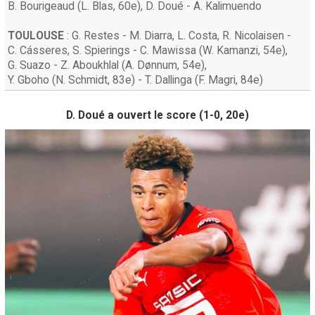
B. Bourigeaud
(
L. Blas
, 60e)
,
D. Doué
-
A. Kalimuendo
TOULOUSE
:
G. Restes
-
M. Diarra
,
L. Costa
,
R. Nicolaisen
-
C. Cásseres
,
S. Spierings
-
C. Mawissa
(
W. Kamanzi
, 54e)
,
G. Suazo
-
Z. Aboukhlal
(
A. Dønnum
, 54e)
,
Y. Gboho
(
N. Schmidt
, 83e)
-
T. Dallinga
(
F. Magri
, 84e)
D. Doué a ouvert le score (1-0, 20e)