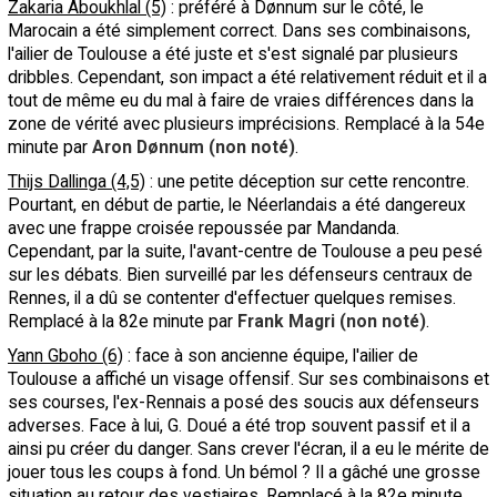
Zakaria Aboukhlal (5)
: préféré à Dønnum sur le côté, le
Marocain a été simplement correct. Dans ses combinaisons,
l'ailier de Toulouse a été juste et s'est signalé par plusieurs
dribbles. Cependant, son impact a été relativement réduit et il a
tout de même eu du mal à faire de vraies différences dans la
zone de vérité avec plusieurs imprécisions. Remplacé à la 54e
minute par
Aron Dønnum (non noté)
.
Thijs Dallinga (4,5)
: une petite déception sur cette rencontre.
Pourtant, en début de partie, le Néerlandais a été dangereux
avec une frappe croisée repoussée par Mandanda.
Cependant, par la suite, l'avant-centre de Toulouse a peu pesé
sur les débats. Bien surveillé par les défenseurs centraux de
Rennes, il a dû se contenter d'effectuer quelques remises.
Remplacé à la 82e minute par
Frank Magri (non noté)
.
Yann Gboho (6)
: face à son ancienne équipe, l'ailier de
Toulouse a affiché un visage offensif. Sur ses combinaisons et
ses courses, l'ex-Rennais a posé des soucis aux défenseurs
adverses. Face à lui, G. Doué a été trop souvent passif et il a
ainsi pu créer du danger. Sans crever l'écran, il a eu le mérite de
jouer tous les coups à fond. Un bémol ? Il a gâché une grosse
situation au retour des vestiaires. Remplacé à la 82e minute