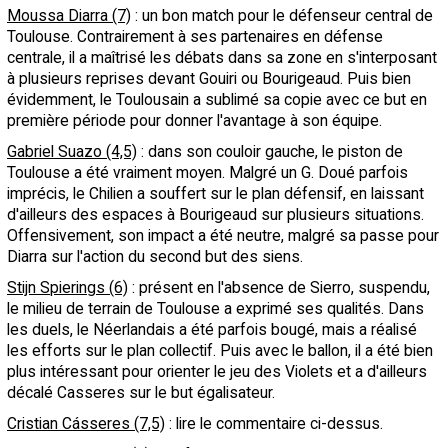
Moussa Diarra (7)
: un bon match pour le défenseur central de
Toulouse. Contrairement à ses partenaires en défense
centrale, il a maîtrisé les débats dans sa zone en s'interposant
à plusieurs reprises devant Gouiri ou Bourigeaud. Puis bien
évidemment, le Toulousain a sublimé sa copie avec ce but en
première période pour donner l'avantage à son équipe.
Gabriel Suazo (4,5)
: dans son couloir gauche, le piston de
Toulouse a été vraiment moyen. Malgré un G. Doué parfois
imprécis, le Chilien a souffert sur le plan défensif, en laissant
d'ailleurs des espaces à Bourigeaud sur plusieurs situations.
Offensivement, son impact a été neutre, malgré sa passe pour
Diarra sur l'action du second but des siens.
Stijn Spierings (6)
: présent en l'absence de Sierro, suspendu,
le milieu de terrain de Toulouse a exprimé ses qualités. Dans
les duels, le Néerlandais a été parfois bougé, mais a réalisé
les efforts sur le plan collectif. Puis avec le ballon, il a été bien
plus intéressant pour orienter le jeu des Violets et a d'ailleurs
décalé Casseres sur le but égalisateur.
Cristian Cásseres (7,5)
: lire le commentaire ci-dessus.